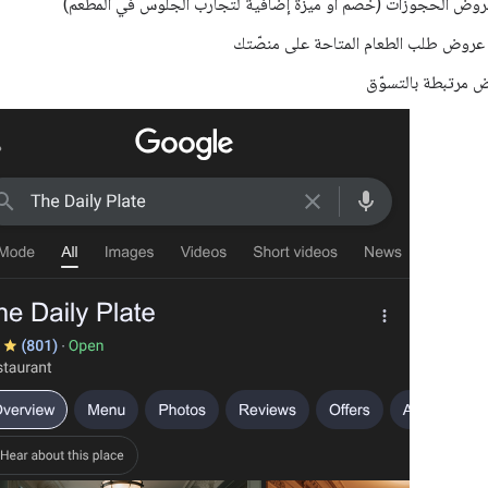
روض الحجوزات (خصم أو ميزة إضافية لتجارب الجلوس في المطعم)
 عروض طلب الطعام المتاحة على منصّتك
ض مرتبطة بالتسوّق