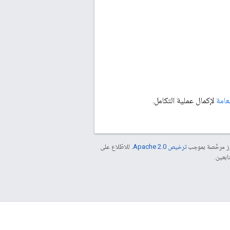
عامة
لإكمال عملية التكامل.
موز مرخّصة بموجب
ترخيص Apache 2.0‏
. للاطّلاع على