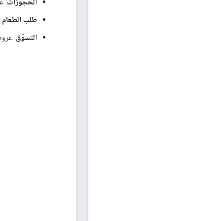
الحجوزات
: ع
طلب الطعام
:
التسوّق
: عرو