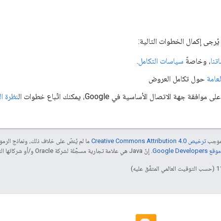
ُرجى إكمال الخطوات التالية:
تنا
، وخاصةً
سياسات التكامل
.
لعامة
حول تكامل العروض
قة جهة الاتصال الأساسية في Google، يمكنك اتّباع خطوات ال
نظرة ال
بموجب
ترخيص Creative Commons Attribution 4.0‏
ما لم يُنصّ على خلاف ذلك، ونماذج الر
Google Dev‏
. إنّ Java هي علامة تجارية مسجَّلة لشركة Oracle و/أو شركائها التابعين.