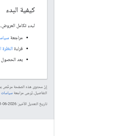
كيفية البدء
لبدء تكامل العروض، ي
مراجعة
سياسا
قراءة
النظرة ا
بعد الحصول على مواف
إنّ محتوى هذه الصفحة مرخّص 
التفاصيل، يُرجى مراجعة
سياسات موقع elopers
تاريخ التعديل الأخير: 2026-06-11 (حسب التوقيت العالمي المتفَّق عليه)