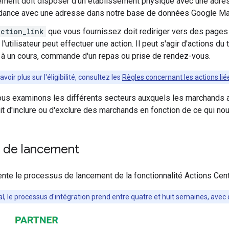
ement doit disposer d'un établissement physique avec une adr
dance avec une adresse dans notre base de données Google Ma
action_link
que vous fournissez doit rediriger vers des pages
l'utilisateur peut effectuer une action. Il peut s'agir d'actions du
n à un cours, commande d'un repas ou prise de rendez-vous.
avoir plus sur l'éligibilité, consultez les
Règles concernant les actions liée
us examinons les différents secteurs auxquels les marchands a
it d'inclure ou d'exclure des marchands en fonction de ce qui n
 de lancement
ente le processus de lancement de la fonctionnalité Actions Ce
al, le processus d'intégration prend entre quatre et huit semaines, ave