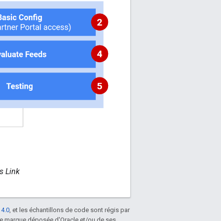
s Link
 4.0
, et les échantillons de code sont régis par
une marque déposée d'Oracle et/ou de ses