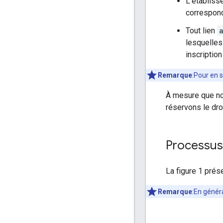
L'établiss
correspon
Tout lien
lesquelles 
inscriptio
Remarque
:Pour en s
À mesure que no
réservons le dro
Processus
La figure 1 prés
Remarque
:En génér