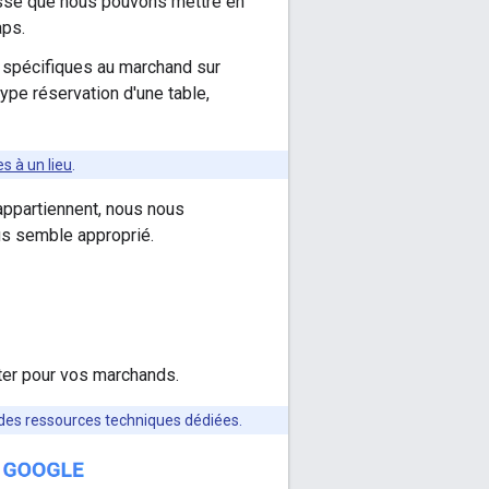
esse que nous pouvons mettre en
ps.
 spécifiques au marchand sur
 type réservation d'une table,
s à un lieu
.
ppartiennent, nous nous
ous semble approprié.
nter pour vos marchands.
c des ressources techniques dédiées.