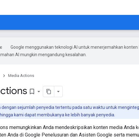
Google menggunakan teknologi AI untuk menerjemahkan konten
rjemahan AI mungkin mengandung kesalahan.
Media Actions
ctions
bookmark_border
 dengan sejumlah penyedia tertentu pada satu waktu untuk mengintegra
ingga kami dapat membukanya ke lebih banyak penyedia.
ions memungkinkan Anda mendeskripsikan konten media Anda ke
n Anda di Google Penelusuran dan Asisten Google serta memul