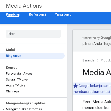
Media Actions
Panduan
Referensi
Yang baru
pilihan Anda. Te
Mulai
Ringkasan
Beranda
Produk
Konsep
Media A
Persyaratan Akses
Saluran TV Live
Acara TV Live
Google bekerja sama
Olahraga
membaca dokumentasi h
Feed Media Act
Mengembangkan aplikasi
menemukan konte
Mengumpulkan Informasi