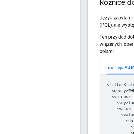
Różnice do
Język zapytań i
(PQL), ale wystę
Ten przykład do
wiązanych, oper
polami:
<query>WH
<value