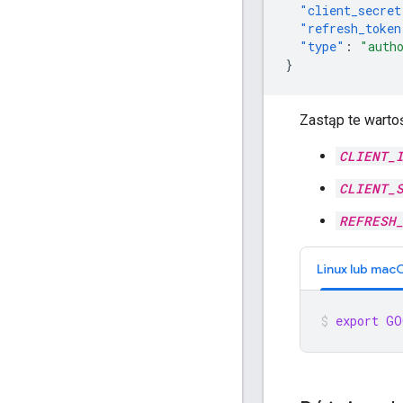
"client_secret
"refresh_token
"type"
:
"auth
}
Zastąp te wartoś
CLIENT_
CLIENT_
REFRESH
Linux lub mac
export
GO