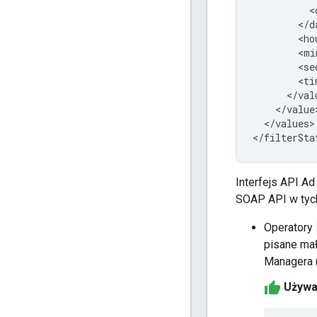
</values>

Interfejs API Ad
SOAP API w tych
Operatory
pisane mał
Managera (
Używaj