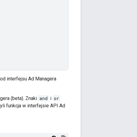
 od interfejsu Ad Managera
gera (beta). Znaki
and
i
or
li funkcja w interfejsie API Ad