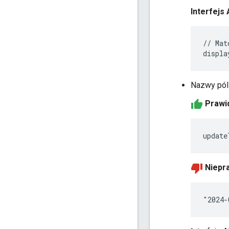
Interfejs
// Mat
Nazwy pól 
Prawid
Niepra