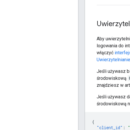
Uwierzytel
Aby uwierzyteln
logowania do in
włączyć
interfe
Uwierzytelniani
Jeśli używasz bi
środowiskową
znajdziesz w ar
Jeśli używasz d
środowiskową na
{
"client_id"
: