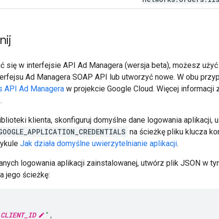
nij
ić się w interfejsie API Ad Managera (wersja beta), możesz uż
terfejsu Ad Managera SOAP API lub utworzyć nowe. W obu przy
js API Ad Managera
w projekcie Google Cloud. Więcej informacji 
e
.
blioteki klienta, skonfiguruj domyślne dane logowania aplikacji,
GOOGLE_APPLICATION_CREDENTIALS
na ścieżkę pliku klucza kon
tykule
Jak działa domyślne uwierzytelnianie aplikacji
.
anych logowania aplikacji zainstalowanej, utwórz plik JSON w t
 jego ścieżkę:
"
CLIENT_ID
"
,