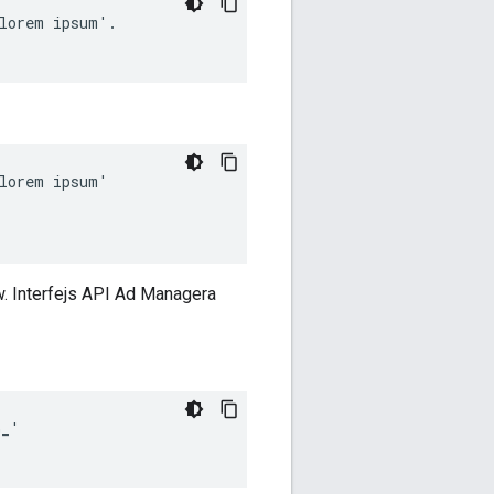
lorem ipsum'.

lorem ipsum'

 Interfejs API Ad Managera
_'
