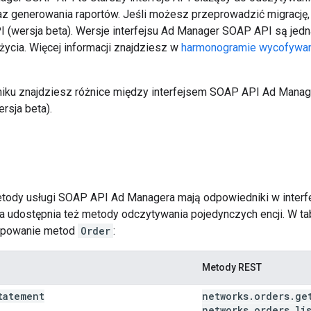
z generowania raportów. Jeśli możesz przeprowadzić migrację,
 (wersja beta). Wersje interfejsu Ad Manager SOAP API są jed
życia. Więcej informacji znajdziesz w
harmonogramie wycofywan
ku znajdziesz różnice między interfejsem SOAP API Ad Manage
rsja beta).
e
ody usługi SOAP API Ad Managera mają odpowiedniki w interfej
 udostępnia też metody odczytywania pojedynczych encji. W tab
apowanie metod
Order
:
Metody REST
tatement
networks
.
orders
.
ge
networks
.
orders
.
li