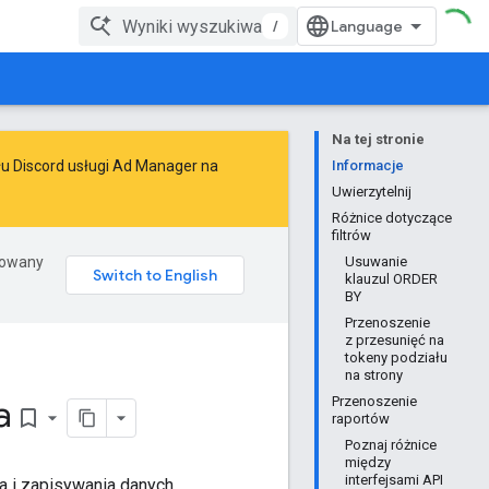
/
Na tej stronie
łu Discord usługi Ad Manager na
Informacje
Uwierzytelnij
Różnice dotyczące
filtrów
erowany
Usuwanie
klauzul ORDER
BY
Przenoszenie
z przesunięć na
tokeny podziału
na strony
a
Przenoszenie
bookmark_border
raportów
Poznaj różnice
między
interfejsami API
a i zapisywania danych