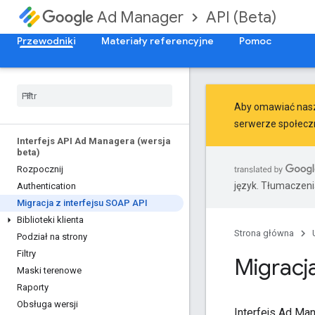
API (Beta)
Ad Manager
Przewodniki
Materiały referencyjne
Pomoc
Aby omawiać nasze
serwerze
społecz
Interfejs API Ad Managera (wersja
beta)
Rozpocznij
język. Tłumaczen
Authentication
Migracja z interfejsu SOAP API
Biblioteki klienta
Strona główna
Podział na strony
Filtry
Migracj
Maski terenowe
Raporty
Obsługa wersji
Interfejs Ad Ma