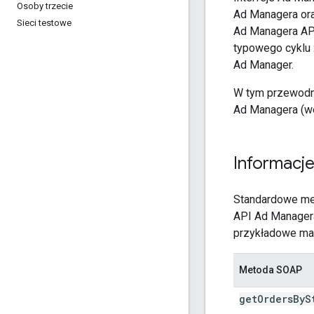
Osoby trzecie
Ad Managera ora
Sieci testowe
Ad Managera API
typowego cyklu 
Ad Manager.
W tym przewodni
Ad Managera (we
Informacj
Standardowe met
API Ad Managera
przykładowe m
Metoda SOAP
get
Orders
By
S