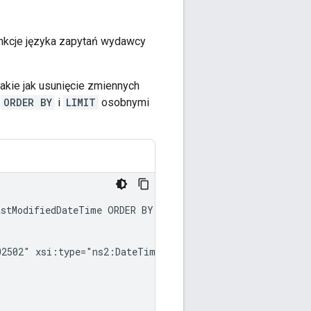
unkcje języka zapytań wydawcy
takie jak usunięcie zmiennych
l
ORDER BY
i
LIMIT
osobnymi
astModifiedDateTime
ORDER
BY
id
ASC
LIMIT
02502"