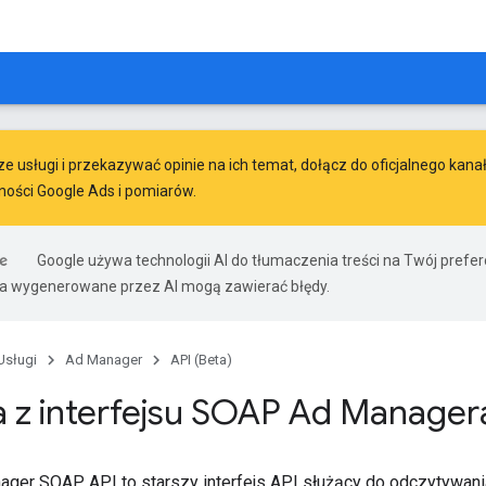
 usługi i przekazywać opinie na ich temat, dołącz do oficjalnego kana
ności Google Ads i pomiarów
.
Google używa technologii AI do tłumaczenia treści na Twój pref
ia wygenerowane przez AI mogą zawierać błędy.
Usługi
Ad Manager
API (Beta)
a z interfejsu SOAP Ad Manager
nager SOAP API to starszy interfejs API służący do odczytywani