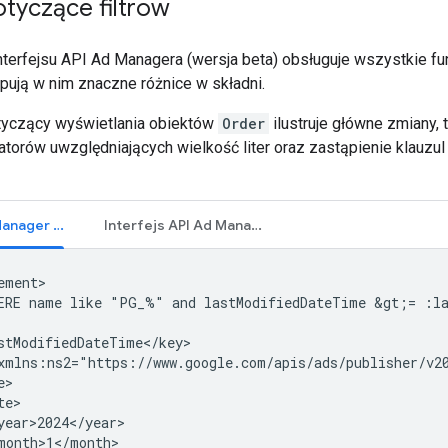
tyczące filtrów
nterfejsu API Ad Managera (wersja beta) obsługuje wszystkie f
pują w nim znaczne różnice w składni.
tyczący wyświetlania obiektów
Order
ilustruje główne zmiany, 
atorów uwzględniających wielkość liter oraz zastąpienie klauzu
Interfejs Ad Manager SOAP API
Interfejs API Ad Managera (beta)
ERE
name
like
"PG_%"
and
lastModifiedDateTime
&gt;=
:l
xmlns:ns2="https://www.google.com/apis/ads/publisher/v2