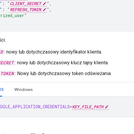
"
:
"
CLIENT_SECRET
"
,
"
:
"
REFRESH_TOKEN
"
,
orized_user"
ci:
ID
: nowy lub dotychczasowy identyfikator klienta.
SECRET
: nowy lub dotychczasowy klucz tajny klienta.
_TOKEN
: Nowy lub dotychczasowy token odświeżania.
OS
Windows
OGLE_APPLICATION_CREDENTIALS
=
KEY_FILE_PATH