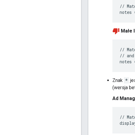
// Mat
Małe l
// Mat
// and
Znak
*
je
(wersja be
Ad Manag
// Mat