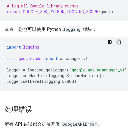
# Log all Google library events
export
GOOGLE_SDK_PYTHON_LOGGING_SCOPE
=
或者，您也可以使用 Python
logging
模块：
import
logging
from
google.ads
import
admanager_v1
logger
=
logging
.
getLogger
(
"google.ads.admanager_v1"
logger
.
addHandler
(
logging
.
StreamHandler
())
logger
.
setLevel
(
logging
.
DEBUG
)
处理错误
所有 API 错误都会扩展基类
GoogleAPIError
。