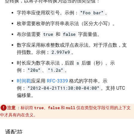
型转换，以将字符串转换为适当的强类型值：
字符串应使用双引号。示例：
"Foo bar"
。
枚举需要枚举的字符串表示法（区分大小写）。
布尔值需要
true
和
false
字面量值。
数字应采用标准整数或浮点表示法。对于浮点数，支
持指数。示例：
2.997e9
。
时长应为数字表示法，后跟
s
后缀（秒）。示
例：
"20s"
、
"1.2s"
。
时间戳
应采用
RFC-3339
格式的字符串。示
例：
"2012-04-21T11:30:00-04:00"
。支持 UTC
偏移量。
注意
：标识符
true
、
false
和
null
仅在类型化字段引用的上下文
中才具有内在含义。
通配符