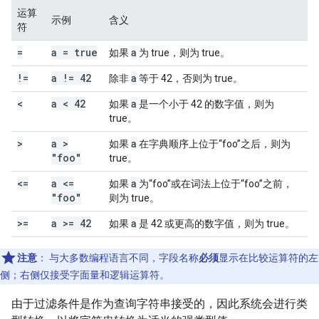
运算
示例
含义
符
=
a = true
a
如果
为 true，则为 true。
!=
a != 42
a
除非
等于 42，否则为 true。
<
a < 42
a
如果
是一个小于 42 的数字值，则为
true。
>
a >
a
如果
在字典顺序上位于“foo”之后，则为
"foo"
true。
<=
a <=
a
如果
为“foo”或在词法上位于“foo”之前，
"foo"
则为 true。
>=
a >= 42
a
如果
是 42 或更高的数字值，则为 true。
注意
：
与大多数编程语言不同，字段名称
必须
显示在比较运算符的左
侧；右侧仅接受字面量和逻辑运算符。
由于过滤条件是作为查询字符串接受的，因此系统会进行类