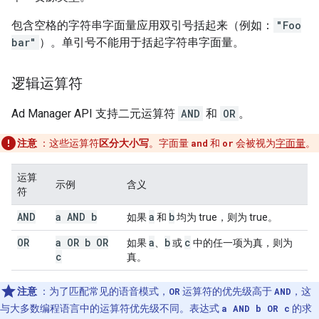
包含空格的字符串字面量应用双引号括起来（例如：
"Foo
bar"
）。单引号不能用于括起字符串字面量。
逻辑运算符
Ad Manager API 支持二元运算符
AND
和
OR
。
注意
：这些运算符
区分大小写
。字面量
and
和
or
会被视为
字面量
。
运算
示例
含义
符
AND
a AND b
a
b
如果
和
均为 true，则为 true。
OR
a OR b OR
a
b
c
如果
、
或
中的任一项为真，则为
c
真。
注意
：为了匹配常见的语音模式，
OR
运算符的优先级高于
AND
，这
与大多数编程语言中的运算符优先级不同。表达式
a AND b OR c
的求