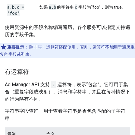
a
.
b
.
c =
a
.
b
c
如果
的字符串
字段为“foo”，则为 true。
"foo"
使用资源中的字段名称编写遍历。各个服务可以指定支持遍
历的字段子集。
重要提示
：
除非与
:
运算符搭配使用，否则
.
运算符
不能
用于遍历重
复的字段或列表。
有运算符
Ad Manager API 支持
:
运算符，表示“包含”。它可用于集
合（重复字段或映射）、消息和字符串，并且在每种情况下
的行为略有不同。
字符串字段查询，用于查看字符串是否包含匹配的子字符
串：
示例
含义