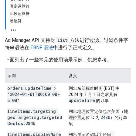
否定运算符
比较运算符
通配符
Ad Manager API 支持对
List
方法进行过滤。过滤条件字
符串语法在
EBNF 语法
中进行了正式定义。
下面列出了一些常见的使用场景示例，供您参考。
示例
含义
orders
.
update
Time >
列出东部标准时间 (EST) 中
"2024-01-01T00:00:00-
2024 年 1 月 1 日之后具有
5:00"
update
Time
的订单
line
Items
.
targeting
.
列出地理位置定位包含美国（地
geo
Targeting
.
targeted
2480
理位置定位 ID 为
）的订单
Geo
Ids:2840
项
line
Items
.
display
Name
_
列出显示名称以字符串