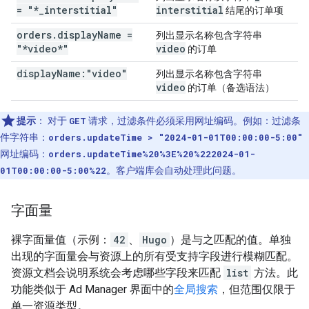
= "*
_
interstitial"
interstitial
结尾的订单项
orders
.
display
Name =
列出显示名称包含字符串
"*video*"
video
的订单
display
Name:"video"
列出显示名称包含字符串
video
的订单（备选语法）
提示
：
对于
GET
请求，过滤条件必须采用网址编码。例如：过滤条
件字符串：
orders.updateTime > "2024-01-01T00:00:00-5:00"
网址编码：
orders.updateTime%20%3E%20%222024-01-
01T00:00:00-5:00%22
。客户端库会自动处理此问题。
字面量
裸字面量值（示例：
42
、
Hugo
）是与之匹配的值。单独
出现的字面量会与资源上的所有受支持字段进行模糊匹配。
资源文档会说明系统会考虑哪些字段来匹配
list
方法。此
功能类似于 Ad Manager 界面中的
全局搜索
，但范围仅限于
单一资源类型。