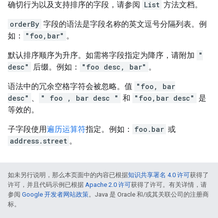
确切行为以及支持排序的字段，请参阅
List
方法文档。
orderBy
字段的语法是字段名称的英文逗号分隔列表。例
如：
"foo,bar"
。
默认排序顺序为升序。如需将字段指定为降序，请附加
"
desc"
后缀。例如：
"foo desc, bar"
。
语法中的冗余空格字符会被忽略。值
"foo, bar
desc"
、
" foo , bar desc "
和
"foo,bar desc"
是
等效的。
子字段使用
遍历运算符
指定。例如：
foo.bar
或
address.street
。
如未另行说明，那么本页面中的内容已根据
知识共享署名 4.0 许可
获得了
许可，并且代码示例已根据
Apache 2.0 许可
获得了许可。有关详情，请
参阅
Google 开发者网站政策
。Java 是 Oracle 和/或其关联公司的注册商
标。