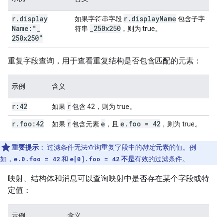
r
.
display
r
.
display
Name
如果字符串字段
包含子字
Name:"
_
_
250x250
符串
，则为 true。
250x250"
重复字段查询，用于查看重复结构是否包含匹配的元素：
示例
含义
r:42
r
如果
包含 42，则为 true。
r
.
foo:42
r
e
e
.
foo = 42
如果
包含元素
，且
，则为 true。
重要提示
：
过滤条件无法查询重复字段中的
特定
元素的值。例
如，
e.0.foo = 42
和
e[0].foo = 42
不是
有效的过滤条件。
映射、结构体和消息可以查询映射中是否存在某个字段或特
定值：
示例
含义