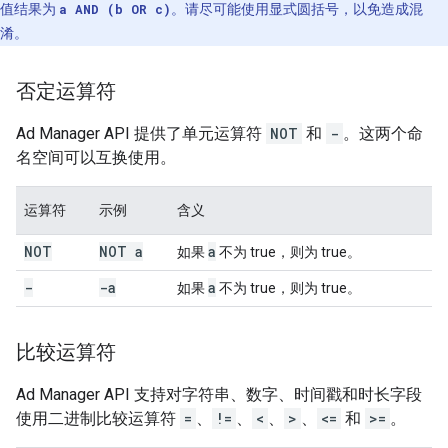
值结果为
a AND (b OR c)
。请尽可能使用显式圆括号，以免造成混
淆。
否定运算符
Ad Manager API 提供了单元运算符
NOT
和
-
。这两个命
名空间可以互换使用。
运算符
示例
含义
NOT
NOT a
a
如果
不为 true，则为 true。
-
-a
a
如果
不为 true，则为 true。
比较运算符
Ad Manager API 支持对字符串、数字、时间戳和时长字段
使用二进制比较运算符
=
、
!=
、
<
、
>
、
<=
和
>=
。