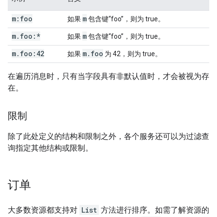
m:foo
m
如果
包含键“foo”，则为 true。
m
.
foo:*
m
如果
包含键“foo”，则为 true。
m
.
foo:42
m
.
foo
如果
为 42，则为 true。
在遍历消息时，只有当字段具有非默认值时，才会被视为存
在。
限制
除了此处定义的结构和限制之外，各个服务还可以为过滤查
询指定其他结构或限制。
订单
大多数资源都支持对
List
方法进行排序。如需了解资源的