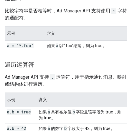
比较字符串是否相等时，Ad Manager API 支持使用
*
字符
的通配符。
示例
含义
a = "*
.
foo"
a
如果
以“.foo”结尾，则为 true。
遍历运算符
Ad Manager API 支持
.
运算符，用于指示通过消息、映射
或结构体进行遍历。
示例
含义
a
.
b = true
a
b
如果
具有布尔值
字段且该字段为 true，则
为 true。
a
.
b > 42
a
b
如果
的数字
字段大于 42，则为 true。