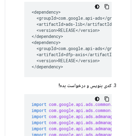
<version>RELEASE</version>

</dependency>

<version>RELEASE</version>

</dependency>
کدی بنویس و درخواست بده!
import
com.google.api.ads.common.lib.auth.
import
com.google.api.ads.common.lib.auth.
import
com.google.api.ads.admanager.axis.f
import
com.google.api.ads.admanager.axis.v
import
com.google.api.ads.admanager.axis.v
import
com.google.api.ads.admanager.lib.cl