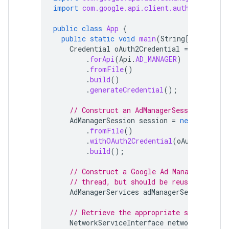
import
com.google.api.client.auth.oauth2.C
public
class
App
{
public
static
void
main
(
String
[]
args
)
t
Credential
oAuth2Credential
=
new
Offl
.
forApi
(
Api
.
AD_MANAGER
)
.
fromFile
()
.
build
()
.
generateCredential
();
// Construct an AdManagerSession.
AdManagerSession
session
=
new
AdManage
.
fromFile
()
.
withOAuth2Credential
(
oAuth2Creden
.
build
();
// Construct a Google Ad Manager servi
// thread, but should be reused as muc
AdManagerServices
adManagerServices
=
n
// Retrieve the appropriate service
NetworkServiceInterface
networkService