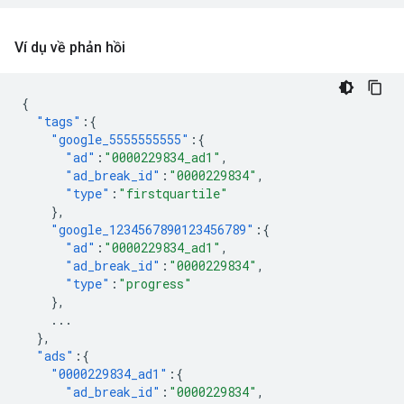
Ví dụ về phản hồi
{
"tags"
:{
"google_5555555555"
:{
"ad"
:
"0000229834_ad1"
,
"ad_break_id"
:
"0000229834"
,
"type"
:
"firstquartile"
},
"google_1234567890123456789"
:{
"ad"
:
"0000229834_ad1"
,
"ad_break_id"
:
"0000229834"
,
"type"
:
"progress"
},
...
},
"ads"
:{
"0000229834_ad1"
:{
"ad_break_id"
:
"0000229834"
,