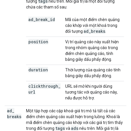
tags
tượng
nêu trên. Mỗi giá trị là một đối tượng
chứa các tham số sau:
ad
_
break
_
id
Mã của một điểm chèn quảng
cáo khớp với một khoá trong
ad
_
breaks
đối tượng
.
position
Vị trí quảng cáo này xuất hiện
trong nhóm quảng cáo trong
điểm chèn quảng cáo, tính
bằng giây dấu phẩy động.
duration
Thời lượng của quảng cáo tính
bằng giây dấu phẩy động.
clickthrough
_
URL sẽ mở khi người dùng
url
tương tác với quảng cáo này,
nếu được hỗ trợ.
ad
_
Một tập hợp các cặp khoá-giá trị mô tả tất cả các
breaks
điểm chèn quảng cáo xuất hiện trong luồng. Khoá là
mã điểm chèn quảng cáo khớp với các giá trị tìm thấy
tags
ads
trong đối tượng
và
nêu trên. Mỗi giá trị là