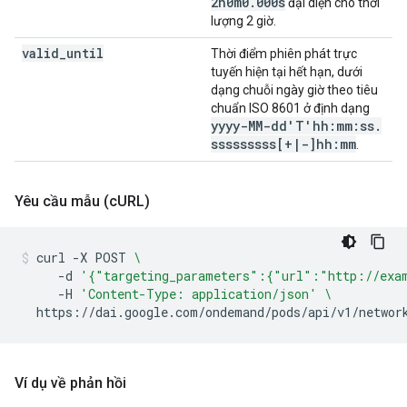
2h0m0
.
000s
đại diện cho thời
lượng 2 giờ.
valid
_
until
Thời điểm phiên phát trực
tuyến hiện tại hết hạn, dưới
dạng chuỗi ngày giờ theo tiêu
chuẩn ISO 8601 ở định dạng
yyyy-MM-dd'T'hh:mm:ss
.
sssssssss[+
|
-]hh:mm
.
Yêu cầu mẫu (c
URL)
curl
-X
POST
\
-d
'{"targeting_parameters":{"url":"http://exa
-H
'Content-Type: application/json'
\
https://dai.google.com/ondemand/pods/api/v1/networ
Ví dụ về phản hồi