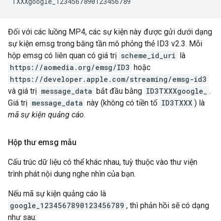
Đối với các luồng MP4, các sự kiện này được gửi dưới dạng
sự kiện emsg trong băng tần mô phỏng thẻ ID3 v2.3. Mỗi
hộp emsg có liên quan có giá trị
scheme_id_uri
là
https://aomedia.org/emsg/ID3
hoặc
https://developer.apple.com/streaming/emsg-id3
và giá trị
message_data
bắt đầu bằng
ID3TXXXgoogle_
.
Giá trị
message_data
này (không có tiền tố
ID3TXXX
) là
mã sự kiện quảng cáo
.
Hộp thư emsg mẫu
Cấu trúc dữ liệu có thể khác nhau, tuỳ thuộc vào thư viện
trình phát nội dung nghe nhìn của bạn.
Nếu mã sự kiện quảng cáo là
google_1234567890123456789
, thì phản hồi sẽ có dạng
như sau: