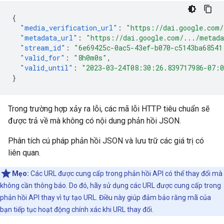
{
"media_verification_url"
:
"https://dai.google.com/
"metadata_url"
:
"https://dai.google.com/.../metad
"stream_id"
:
"6e69425c-0ac5-43ef-b070-c5143ba68541
"valid_for"
:
"8h0m0s"
,
"valid_until"
:
"2023-03-24T08:30:26.839717986-07:
}
Trong trường hợp xảy ra lỗi, các mã lỗi HTTP tiêu chuẩn sẽ
được trả về mà không có nội dung phản hồi JSON.
Phân tích cú pháp phản hồi JSON và lưu trữ các giá trị có
liên quan.
Mẹo:
Các URL được cung cấp trong phản hồi API có thể thay đổi mà
không cần thông báo. Do đó, hãy sử dụng các URL được cung cấp trong
phản hồi API thay vì tự tạo URL. Điều này giúp đảm bảo rằng mã của
bạn tiếp tục hoạt động chính xác khi URL thay đổi.