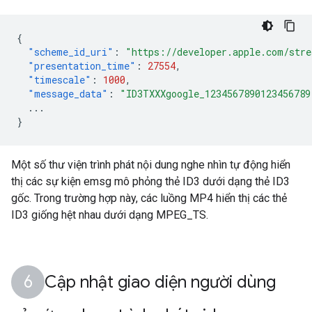
{
"scheme_id_uri"
:
"https://developer.apple.com/str
"presentation_time"
:
27554
,
"timescale"
:
1000
,
"message_data"
:
"ID3TXXXgoogle_1234567890123456789
...
}
Một số thư viện trình phát nội dung nghe nhìn tự động hiển
thị các sự kiện emsg mô phỏng thẻ ID3 dưới dạng thẻ ID3
gốc. Trong trường hợp này, các luồng MP4 hiển thị các thẻ
ID3 giống hệt nhau dưới dạng MPEG_TS.
Cập nhật giao diện người dùng