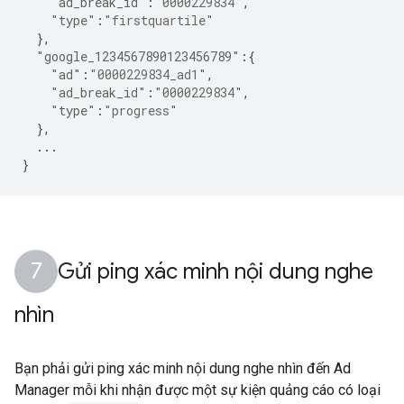
"ad_break_id"
:
"0000229834"
,
"type"
:
"firstquartile"
},
"google_1234567890123456789"
:{
"ad"
:
"0000229834_ad1"
,
"ad_break_id"
:
"0000229834"
,
"type"
:
"progress"
},
...
}
Gửi ping xác minh nội dung nghe
nhìn
Bạn phải gửi ping xác minh nội dung nghe nhìn đến Ad
Manager mỗi khi nhận được một sự kiện quảng cáo có loại