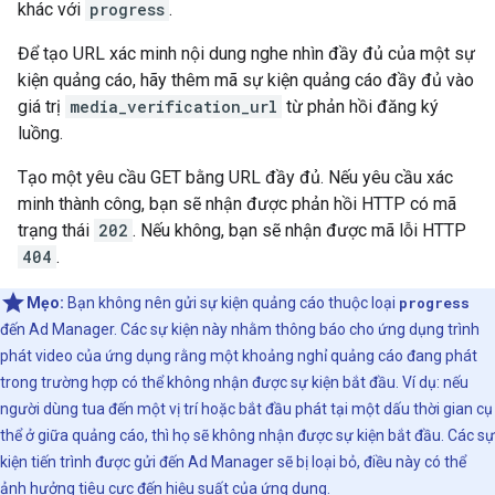
khác với
progress
.
Để tạo URL xác minh nội dung nghe nhìn đầy đủ của một sự
kiện quảng cáo, hãy thêm mã sự kiện quảng cáo đầy đủ vào
giá trị
media_verification_url
từ phản hồi đăng ký
luồng.
Tạo một yêu cầu GET bằng URL đầy đủ. Nếu yêu cầu xác
minh thành công, bạn sẽ nhận được phản hồi HTTP có mã
trạng thái
202
. Nếu không, bạn sẽ nhận được mã lỗi HTTP
404
.
Mẹo:
Bạn không nên gửi sự kiện quảng cáo thuộc loại
progress
đến Ad Manager. Các sự kiện này nhằm thông báo cho ứng dụng trình
phát video của ứng dụng rằng một khoảng nghỉ quảng cáo đang phát
trong trường hợp có thể không nhận được sự kiện bắt đầu. Ví dụ: nếu
người dùng tua đến một vị trí hoặc bắt đầu phát tại một dấu thời gian cụ
thể ở giữa quảng cáo, thì họ sẽ không nhận được sự kiện bắt đầu. Các sự
kiện tiến trình được gửi đến Ad Manager sẽ bị loại bỏ, điều này có thể
ảnh hưởng tiêu cực đến hiệu suất của ứng dụng.