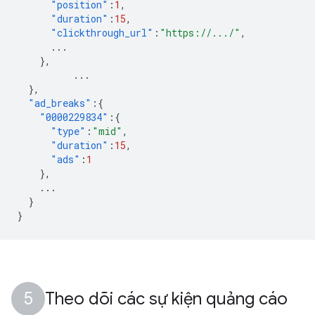
"position"
:
1
,
"duration"
:
15
,
"clickthrough_url"
:
"https://.../"
,
...
},
...
},
"ad_breaks"
:{
"0000229834"
:{
"type"
:
"mid"
,
"duration"
:
15
,
"ads"
:
1
},
...
}
}
Theo dõi các sự kiện quảng cáo