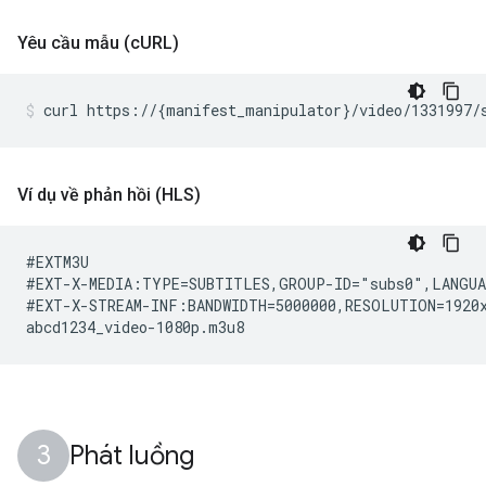
Yêu cầu mẫu (c
URL)
curl
https://
{
manifest_manipulator
}
/video/1331997/
Ví dụ về phản hồi (HLS)
#EXTM3U

#EXT-X-MEDIA:TYPE=SUBTITLES,GROUP-ID="subs0",LANGUA
#EXT-X-STREAM-INF:BANDWIDTH=5000000,RESOLUTION=1920x
Phát luồng