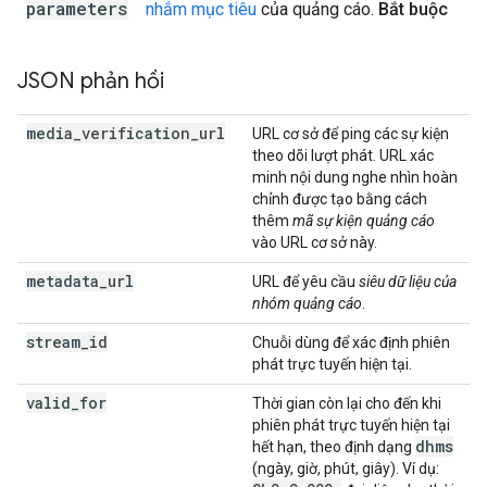
parameters
nhắm mục tiêu
của quảng cáo.
Bắt buộc
JSON phản hồi
media
_
verification
_
url
URL cơ sở để ping các sự kiện
theo dõi lượt phát. URL xác
minh nội dung nghe nhìn hoàn
chỉnh được tạo bằng cách
thêm
mã sự kiện quảng cáo
vào URL cơ sở này.
metadata
_
url
URL để yêu cầu
siêu dữ liệu của
nhóm quảng cáo
.
stream
_
id
Chuỗi dùng để xác định phiên
phát trực tuyến hiện tại.
valid
_
for
Thời gian còn lại cho đến khi
phiên phát trực tuyến hiện tại
dhms
hết hạn, theo định dạng
(ngày, giờ, phút, giây). Ví dụ: