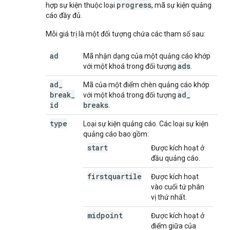
progress
hợp sự kiện thuộc loại
, mã sự kiện quảng
cáo đầy đủ.
Mỗi giá trị là một đối tượng chứa các tham số sau:
ad
Mã nhận dạng của một quảng cáo khớp
ads
với một khoá trong đối tượng
.
ad
_
Mã của một điểm chèn quảng cáo khớp
break
_
ad
_
với một khoá trong đối tượng
id
breaks
.
type
Loại sự kiện quảng cáo. Các loại sự kiện
quảng cáo bao gồm:
start
Được kích hoạt ở
đầu quảng cáo.
firstquartile
Được kích hoạt
vào cuối tứ phân
vị thứ nhất.
midpoint
Được kích hoạt ở
điểm giữa của