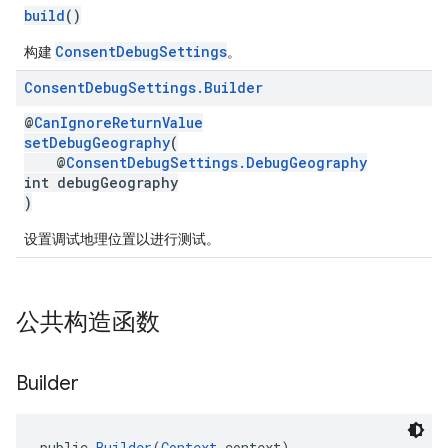
build
()
ConsentDebugSettings
构建
。
Consent
Debug
Settings
.
Builder
@
CanIgnoreReturnValue
setDebugGeography
(
@
ConsentDebugSettings.DebugGeography
int debugGeography
)
设置调试地理位置以进行测试。
公共构造函数
Builder
public 
Builder
(
Context
 context)