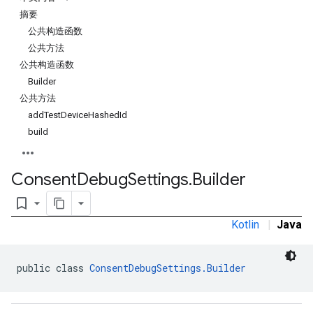
摘要
公共构造函数
公共方法
公共构造函数
Builder
公共方法
addTestDeviceHashedId
build
Consent
Debug
Settings
.
Builder
bookmark_border
Kotlin
|
Java
public class 
ConsentDebugSettings.Builder