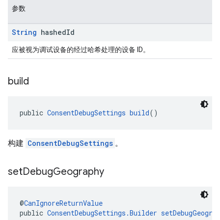
参数
String
hashed
Id
应被视为调试设备的经过哈希处理的设备 ID。
build
public 
ConsentDebugSettings
build
()
构建
ConsentDebugSettings
。
set
Debug
Geography
@
CanIgnoreReturnValue
public 
ConsentDebugSettings.Builder
setDebugGeogra