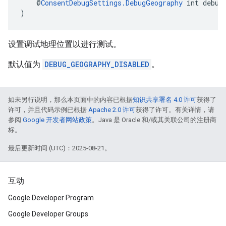
    @
ConsentDebugSettings.DebugGeography
 int debug
)
设置调试地理位置以进行测试。
默认值为
DEBUG_GEOGRAPHY_DISABLED
。
如未另行说明，那么本页面中的内容已根据
知识共享署名 4.0 许可
获得了
许可，并且代码示例已根据
Apache 2.0 许可
获得了许可。有关详情，请
参阅
Google 开发者网站政策
。Java 是 Oracle 和/或其关联公司的注册商
标。
最后更新时间 (UTC)：2025-08-21。
互动
Google Developer Program
Google Developer Groups