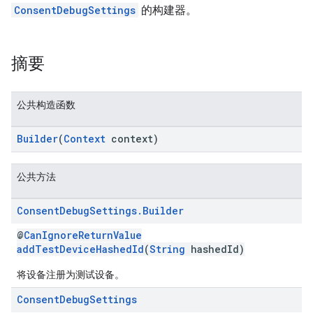
ConsentDebugSettings
的构建器。
摘要
公共构造函数
Builder
(
Context
context)
公共方法
Consent
Debug
Settings
.
Builder
@
CanIgnoreReturnValue
addTestDeviceHashedId
(
String
hashedId)
将设备注册为测试设备。
Consent
Debug
Settings