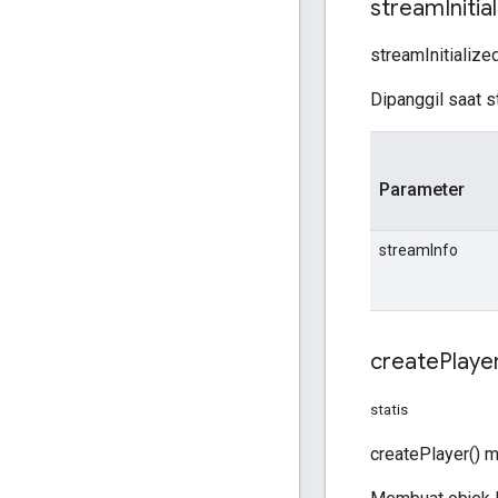
stream
Initia
streamInitialize
Dipanggil saat st
Parameter
streamInfo
create
Playe
statis
createPlayer()