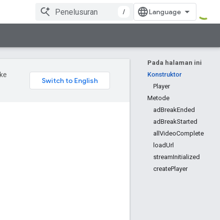
/
Pada halaman ini
ke
Konstruktor
Player
Metode
adBreakEnded
adBreakStarted
allVideoComplete
loadUrl
streamInitialized
createPlayer