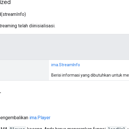
lized
d(streamInfo)
reaming telah diinisialisasi.
ima.StreamInfo
Berisi informasi yang dibutuhkan untuk m
r
 mengembalikan
ima.Player