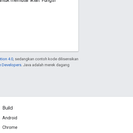
ntuk memutar iklan. Fungsi
tion 4.0
, sedangkan contoh kode dilisensikan
e Developers
. Java adalah merek dagang
Build
Android
Chrome