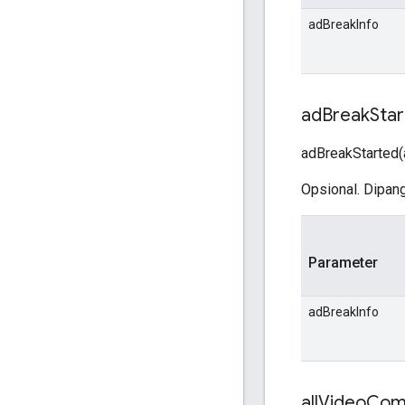
adBreakInfo
ad
Break
Sta
adBreakStarted(
Opsional. Dipangg
Parameter
adBreakInfo
all
Video
Com