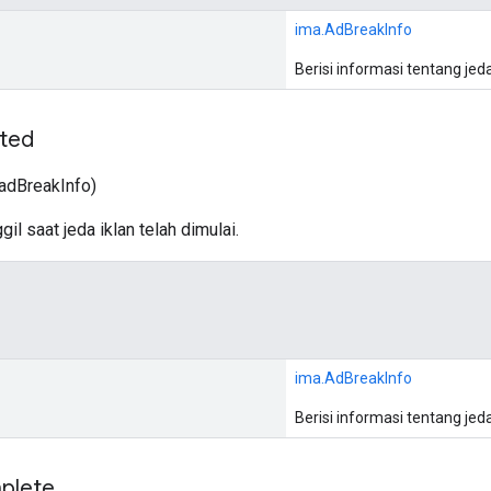
ima.AdBreakInfo
Berisi informasi tentang jeda
rted
adBreakInfo)
il saat jeda iklan telah dimulai.
ima.AdBreakInfo
Berisi informasi tentang jeda
plete