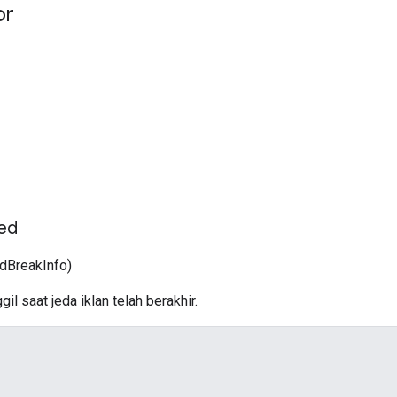
or
ed
dBreakInfo)
il saat jeda iklan telah berakhir.