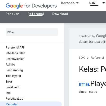
Beranda
SDK
Panduan
Referensi
Download
dalam bahasa pil
Referensi API
Info
Jeda Iklan
SDK
Referensi
Peristiwa
Iklan
Ad
Info
Kelas: 
Pendamping
Titik Isyarat
Play
Error
ima
.
Error
Event
class
static
ima
Peristiwa
Log
Pemutar