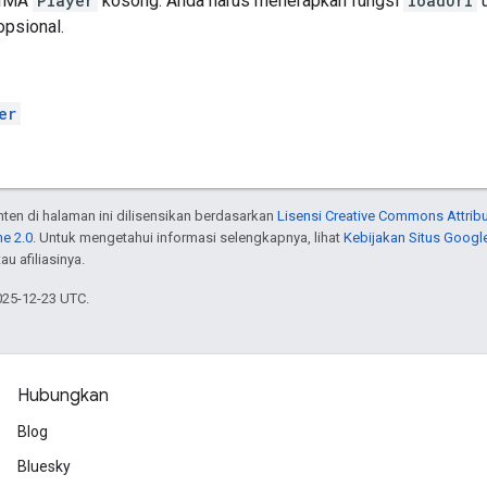
 IMA
Player
kosong. Anda harus menerapkan fungsi
loadUrl
u
opsional.
er
onten di halaman ini dilisensikan berdasarkan
Lisensi Creative Commons Attribu
e 2.0
. Untuk mengetahui informasi selengkapnya, lihat
Kebijakan Situs Googl
au afiliasinya.
025-12-23 UTC.
Hubungkan
Blog
Bluesky