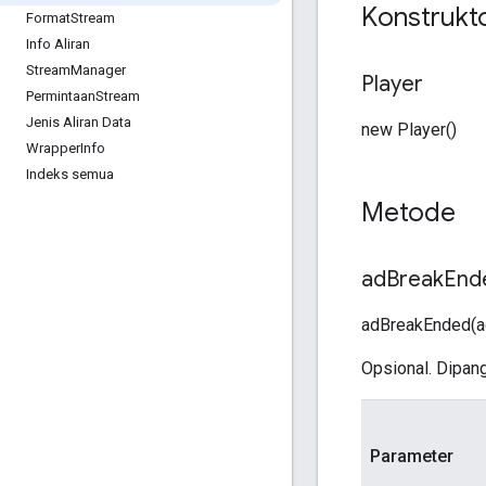
Konstrukt
Format
Stream
Info Aliran
Stream
Manager
Player
Permintaan
Stream
Jenis Aliran Data
new Player()
Wrapper
Info
Indeks semua
Metode
ad
Break
End
adBreakEnded(a
Opsional. Dipangg
Parameter