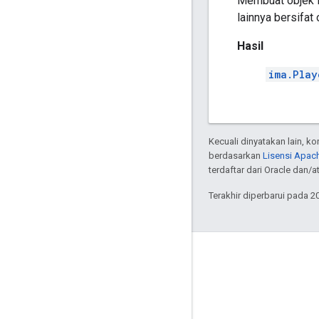
Membuat objek
lainnya bersifat 
Hasil
ima.Play
Kecuali dinyatakan lain, k
berdasarkan
Lisensi Apach
terdaftar dari Oracle dan/at
Terakhir diperbarui pada 2
Interaksi
Google Developer Program
Google Developer Groups