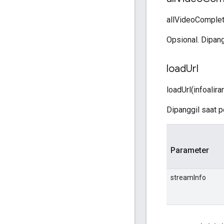
allVideoComplet
Opsional. Dipang
load
Url
loadUrl(infoalira
Dipanggil saat 
Parameter
streamInfo