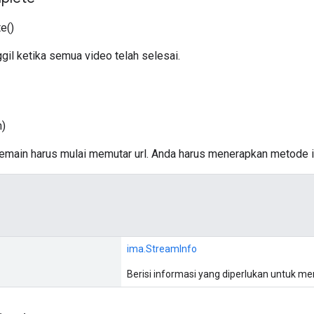
e()
gil ketika semua video telah selesai.
n)
pemain harus mulai memutar url. Anda harus menerapkan metode i
ima.StreamInfo
Berisi informasi yang diperlukan untuk m