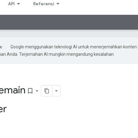
API
Referensi
Google menggunakan teknologi AI untuk menerjemahkan konten 
ihan Anda. Terjemahan AI mungkin mengandung kesalahan.
Pemain
bookmark_border
er