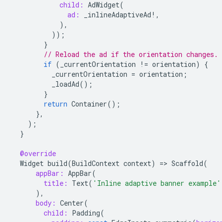
child:
AdWidget
(
ad:
_inlineAdaptiveAd
!
,
),
));
}
// Reload the ad if the orientation changes.
if
(
_currentOrientation
!=
orientation
)
{
_currentOrientation
=
orientation
;
_loadAd
();
}
return
Container
();
},
);
}
@override
Widget
build
(
BuildContext
context
)
=
>
Scaffold
(
appBar:
AppBar
(
title:
Text
(
'Inline adaptive banner example'
),
body:
Center
(
child:
Padding
(