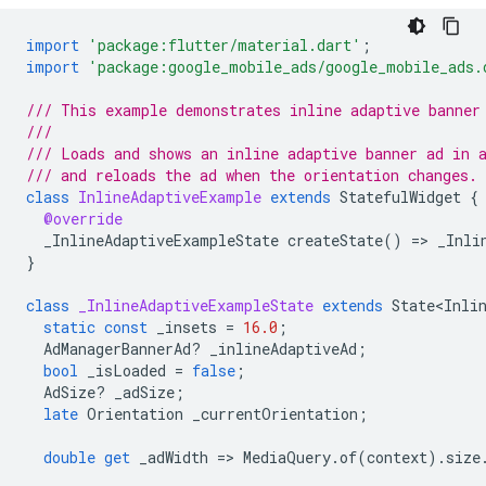
import
'package:flutter/material.dart'
;
import
'package:google_mobile_ads/google_mobile_ads.
/// This example demonstrates inline adaptive banner
///
/// Loads and shows an inline adaptive banner ad in 
/// and reloads the ad when the orientation changes.
class
InlineAdaptiveExample
extends
StatefulWidget
{
@override
_InlineAdaptiveExampleState
createState
()
=
>
_Inli
}
class
_InlineAdaptiveExampleState
extends
State<Inli
static
const
_insets
=
16.0
;
AdManagerBannerAd
?
_inlineAdaptiveAd
;
bool
_isLoaded
=
false
;
AdSize
?
_adSize
;
late
Orientation
_currentOrientation
;
double
get
_adWidth
=
>
MediaQuery
.
of
(
context
).
size