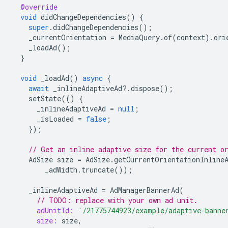
@override
void
didChangeDependencies
()
{
super
.
didChangeDependencies
();
_currentOrientation
=
MediaQuery
.
of
(
context
).
ori
_loadAd
();
}
void
_loadAd
()
async
{
await
_inlineAdaptiveAd
?
.
dispose
();
setState
(()
{
_inlineAdaptiveAd
=
null
;
_isLoaded
=
false
;
});
// Get an inline adaptive size for the current o
AdSize
size
=
AdSize
.
getCurrentOrientationInline
_adWidth
.
truncate
());
_inlineAdaptiveAd
=
AdManagerBannerAd
(
// TODO: replace with your own ad unit.
adUnitId:
'/21775744923/example/adaptive-banne
size:
size
,