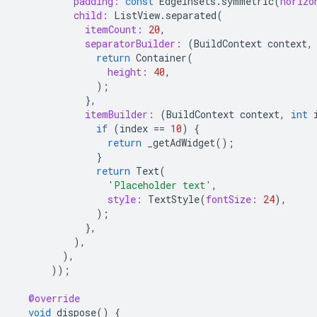
padding:
const
EdgeInsets
.
symmetric
(
horizo
child:
ListView
.
separated
(
itemCount:
20
,
separatorBuilder:
(
BuildContext
context
,
return
Container
(
height:
40
,
);
},
itemBuilder:
(
BuildContext
context
,
int
if
(
index
==
10
)
{
return
_getAdWidget
();
}
return
Text
(
'Placeholder text'
,
style:
TextStyle
(
fontSize:
24
),
);
},
),
),
));
@override
void
dispose
()
{