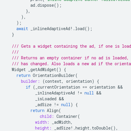
ad
.
dispose
();
},
),
);
await
_inlineAdaptiveAd
!
.
load
();
}
/// Gets a widget containing the ad, if one is loa
///
/// Returns an empty container if no ad is loaded,
/// has changed. Also loads a new ad if the orienta
Widget
_getAdWidget
()
{
return
OrientationBuilder
(
builder:
(
context
,
orientation
)
{
if
(
_currentOrientation
==
orientation
_inlineAdaptiveAd
!=
null
_isLoaded
_adSize
!=
null
)
{
return
Align
(
child:
Container
(
width:
_adWidth
,
height:
_adSize
!
.
height
.
toDouble
(),