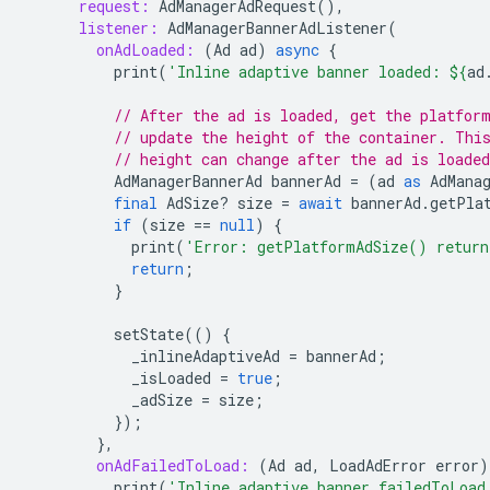
request:
AdManagerAdRequest
(),
listener:
AdManagerBannerAdListener
(
onAdLoaded:
(
Ad
ad
)
async
{
print
(
'Inline adaptive banner loaded: 
${
ad
// After the ad is loaded, get the platfor
// update the height of the container. Thi
// height can change after the ad is loaded
AdManagerBannerAd
bannerAd
=
(
ad
as
AdMana
final
AdSize
?
size
=
await
bannerAd
.
getPla
if
(
size
==
null
)
{
print
(
'Error: getPlatformAdSize() return
return
;
}
setState
(()
{
_inlineAdaptiveAd
=
bannerAd
;
_isLoaded
=
true
;
_adSize
=
size
;
});
},
onAdFailedToLoad:
(
Ad
ad
,
LoadAdError
error
)
print
(
'Inline adaptive banner failedToLoad