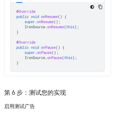
@Override
public
void
onResume
()
{
super
.
onResume
();
IronSource
.
onResume
(
this
);
}
@Override
public
void
onPause
()
{
super
.
onPause
();
IronSource
.
onPause
(
this
);
}
第 6 步：测试您的实现
启用测试广告