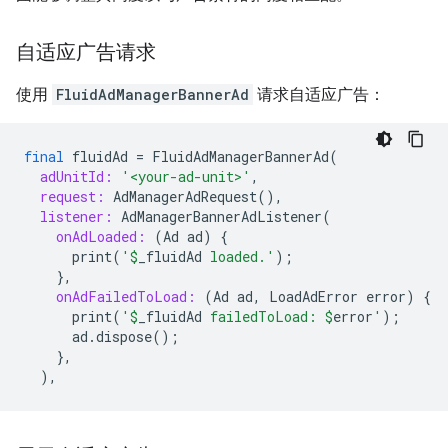
自适应广告请求
使用
FluidAdManagerBannerAd
请求自适应广告：
final
fluidAd
=
FluidAdManagerBannerAd
(
adUnitId:
'<your-ad-unit>'
,
request:
AdManagerAdRequest
(),
listener:
AdManagerBannerAdListener
(
onAdLoaded:
(
Ad
ad
)
{
print
(
'
$
_fluidAd
 loaded.'
);
},
onAdFailedToLoad:
(
Ad
ad
,
LoadAdError
error
)
{
print
(
'
$
_fluidAd
 failedToLoad: 
$
error
'
);
ad
.
dispose
();
},
),