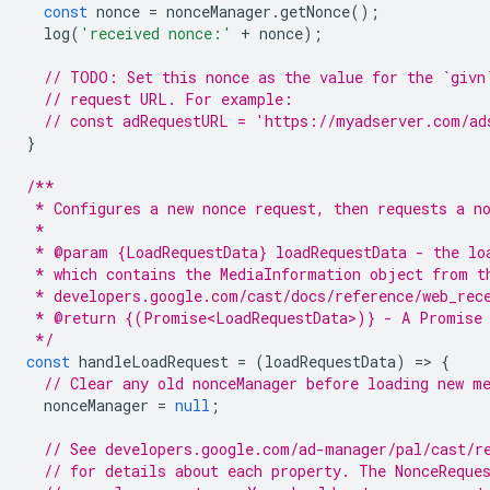
const
nonce
=
nonceManager
.
getNonce
();
log
(
'received nonce:'
+
nonce
);
// TODO: Set this nonce as the value for the `givn
// request URL. For example:
// const adRequestURL = 'https://myadserver.com/ad
}
/**
 * Configures a new nonce request, then requests a n
 *
 * @param {LoadRequestData} loadRequestData - the lo
 * which contains the MediaInformation object from t
 * developers.google.com/cast/docs/reference/web_rec
 * @return {(Promise<LoadRequestData>)} - A Promise 
 */
const
handleLoadRequest
=
(
loadRequestData
)
=
>
{
// Clear any old nonceManager before loading new m
nonceManager
=
null
;
// See developers.google.com/ad-manager/pal/cast/r
// for details about each property. The NonceReque