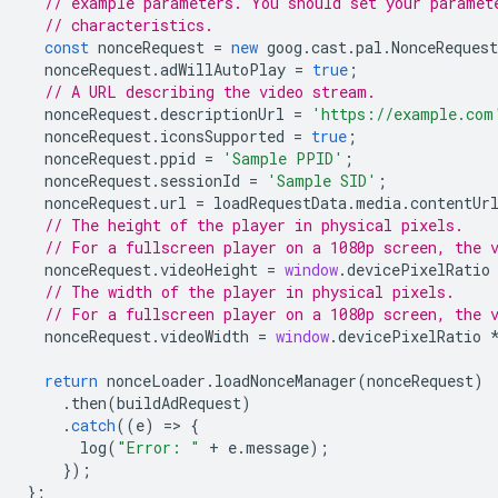
// example parameters. You should set your paramet
// characteristics.
const
nonceRequest
=
new
goog
.
cast
.
pal
.
NonceRequest
nonceRequest
.
adWillAutoPlay
=
true
;
// A URL describing the video stream.
nonceRequest
.
descriptionUrl
=
'https://example.com
nonceRequest
.
iconsSupported
=
true
;
nonceRequest
.
ppid
=
'Sample PPID'
;
nonceRequest
.
sessionId
=
'Sample SID'
;
nonceRequest
.
url
=
loadRequestData
.
media
.
contentUr
// The height of the player in physical pixels.
// For a fullscreen player on a 1080p screen, the 
nonceRequest
.
videoHeight
=
window
.
devicePixelRatio
// The width of the player in physical pixels.
// For a fullscreen player on a 1080p screen, the 
nonceRequest
.
videoWidth
=
window
.
devicePixelRatio
return
nonceLoader
.
loadNonceManager
(
nonceRequest
)
.
then
(
buildAdRequest
)
.
catch
((
e
)
=
>
{
log
(
"Error: "
+
e
.
message
);
});
};