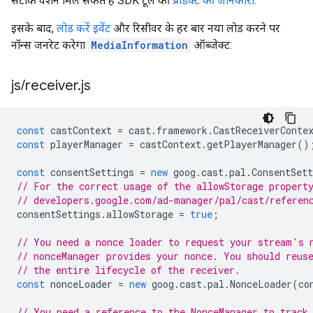
सटीक वर्शन मिल सकते हैं SDK टूल की
प्रॉडक्ट की जानकारी
.
इसके बाद,
लोड करें इवेंट
और रिसीवर के हर बार नया लोड करने पर
नॉन्स जनरेट करेगा
MediaInformation
ऑब्जेक्ट:
js
/
receiver
.
js
const
castContext
=
cast
.
framework
.
CastReceiverConte
const
playerManager
=
castContext
.
getPlayerManager
()
const
consentSettings
=
new
goog
.
cast
.
pal
.
ConsentSett
// For the correct usage of the allowStorage propert
// developers.google.com/ad-manager/pal/cast/referen
consentSettings
.
allowStorage
=
true
;
// You need a nonce loader to request your stream's 
// nonceManager provides your nonce. You should reus
// the entire lifecycle of the receiver.
const
nonceLoader
=
new
goog
.
cast
.
pal
.
NonceLoader
(
co
// You need a reference to the NonceManager to track