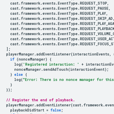
cast
.
framework
.
events
.
EventType
.
REQUEST_STOP
,
cast
.
framework
.
events
.
EventType
.
REQUEST_PAUSE
,
cast
.
framework
.
events
.
EventType
.
REQUEST_PLAY
,
cast
.
framework
.
events
.
EventType
.
REQUEST_SKIP_AD
cast
.
framework
.
events
.
EventType
.
REQUEST_PLAY_AG
cast
.
framework
.
events
.
EventType
.
REQUEST_PLAYBAC
cast
.
framework
.
events
.
EventType
.
REQUEST_VOLUME_
cast
.
framework
.
events
.
EventType
.
REQUEST_USER_AC
cast
.
framework
.
events
.
EventType
.
REQUEST_FOCUS_S
];
playerManager
.
addEventListener
(
interactionEvents
,
if
(
nonceManager
)
{
log
(
'Registered interaction: '
+
interactionEv
nonceManager
.
sendAdTouch
(
interactionEvent
);
}
else
{
log
(
"Error: There is no nonce manager for this
}
});
// Register the end of playback.
playerManager
.
addEventListener
(
cast
.
framework
.
even
playbackDidStart
=
false
;