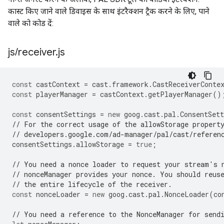
कास्ट किए जाने वाले डिवाइस के साथ इंटरैक्शन ट्रैक करने के लिए, पाने
वाले को कोड दें:
js
/
receiver
.
js
const
castContext
=
cast
.
framework
.
CastReceiverConte
const
playerManager
=
castContext
.
getPlayerManager
()
const
consentSettings
=
new
goog
.
cast
.
pal
.
ConsentSett
// For the correct usage of the allowStorage propert
// developers.google.com/ad-manager/pal/cast/referen
consentSettings
.
allowStorage
=
true
;
// You need a nonce loader to request your stream's 
// nonceManager provides your nonce. You should reus
// the entire lifecycle of the receiver.
const
nonceLoader
=
new
goog
.
cast
.
pal
.
NonceLoader
(
co
// You need a reference to the NonceManager for send