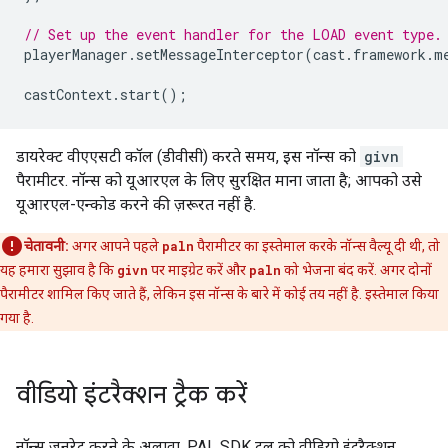
// Set up the event handler for the LOAD event type.
playerManager
.
setMessageInterceptor
(
cast
.
framework
.
m
castContext
.
start
();
डायरेक्ट वीएएसटी कॉल (डीवीसी) करते समय, इस नॉन्स को
givn
पैरामीटर. नॉन्स को यूआरएल के लिए सुरक्षित माना जाता है; आपको उसे
यूआरएल-एन्कोड करने की ज़रूरत नहीं है.
चेतावनी:
अगर आपने पहले
paln
पैरामीटर का इस्तेमाल करके नॉन्स वैल्यू दी थी, तो
यह हमारा सुझाव है कि
givn
पर माइग्रेट करें और
paln
को भेजना बंद करें. अगर दोनों
पैरामीटर शामिल किए जाते हैं, लेकिन इस नॉन्स के बारे में कोई तय नहीं है. इस्तेमाल किया
गया है.
वीडियो इंटरैक्शन ट्रैक करें
नॉन्स जनरेट करने के अलावा, PAL SDK टूल को वीडियो इंटरैक्शन.