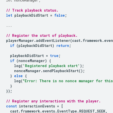
let
nonceManager
;
// Track playback status.
let
playbackDidStart
=
false
;
...
// Register the start of playback.
playerManager
.
addEventListener
(
cast
.
framework
.
even
if
(
playbackDidStart
)
return
;
playbackDidStart
=
true
;
if
(
nonceManager
)
{
log
(
'Registered playback start'
);
nonceManager
.
sendPlaybackStart
();
}
else
{
log
(
"Error: There is no nonce manager for this
}
});
// Register any interactions with the player.
const
interactionEvents
=
[
cast
.
framework
.
events
.
EventType
.
REQUEST_SEEK
,