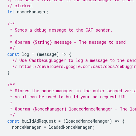
// clicked.
let
nonceManager
;
/**
 * Sends a debug message to the CAF sender.
 *
 * @param {String} message - The message to send
 */
const
log
=
(
message
)
=
>
{
// Use CastDebugLogger to log a message to the sen
// https://developers.google.com/cast/docs/debuggi
}
/**
 * Stores the nonce manager in the outer scoped vari
 * so it can be used to build your ad request URL
 *
 * @param {NonceManager} loadedNonceManager - The lo
 */
const
buildAdRequest
=
(
loadedNonceManager
)
=
>
{
nonceManager
=
loadedNonceManager
;