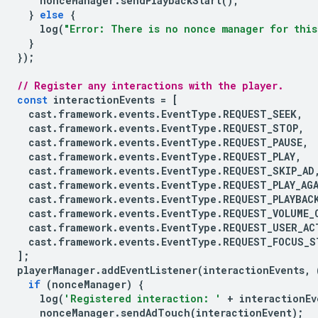
nonceManager
.
sendPlaybackStart
();
}
else
{
log
(
"Error: There is no nonce manager for this
}
});
// Register any interactions with the player.
const
interactionEvents
=
[
cast
.
framework
.
events
.
EventType
.
REQUEST_SEEK
,
cast
.
framework
.
events
.
EventType
.
REQUEST_STOP
,
cast
.
framework
.
events
.
EventType
.
REQUEST_PAUSE
,
cast
.
framework
.
events
.
EventType
.
REQUEST_PLAY
,
cast
.
framework
.
events
.
EventType
.
REQUEST_SKIP_AD
cast
.
framework
.
events
.
EventType
.
REQUEST_PLAY_AG
cast
.
framework
.
events
.
EventType
.
REQUEST_PLAYBAC
cast
.
framework
.
events
.
EventType
.
REQUEST_VOLUME_
cast
.
framework
.
events
.
EventType
.
REQUEST_USER_AC
cast
.
framework
.
events
.
EventType
.
REQUEST_FOCUS_S
];
playerManager
.
addEventListener
(
interactionEvents
,
if
(
nonceManager
)
{
log
(
'Registered interaction: '
+
interactionEv
nonceManager
.
sendAdTouch
(
interactionEvent
);