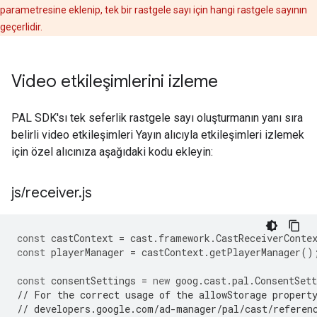
parametresine eklenip, tek bir rastgele sayı için hangi rastgele sayının
geçerlidir.
Video etkileşimlerini izleme
PAL SDK'sı tek seferlik rastgele sayı oluşturmanın yanı sıra
belirli video etkileşimleri Yayın alıcıyla etkileşimleri izlemek
için özel alıcınıza aşağıdaki kodu ekleyin:
js
/
receiver
.
js
const
castContext
=
cast
.
framework
.
CastReceiverConte
const
playerManager
=
castContext
.
getPlayerManager
()
const
consentSettings
=
new
goog
.
cast
.
pal
.
ConsentSett
// For the correct usage of the allowStorage propert
// developers.google.com/ad-manager/pal/cast/referen