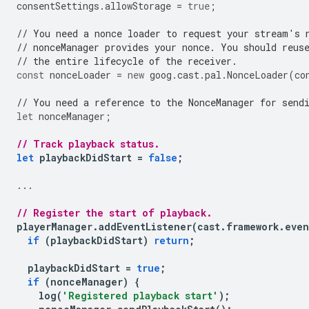
consentSettings
.
allowStorage
=
true
;
// You need a nonce loader to request your stream's 
// nonceManager provides your nonce. You should reus
// the entire lifecycle of the receiver.
const
nonceLoader
=
new
goog
.
cast
.
pal
.
NonceLoader
(
co
// You need a reference to the NonceManager for send
let
nonceManager
;
// Track playback status.
let
playbackDidStart
=
false
;
...
// Register the start of playback.
playerManager
.
addEventListener
(
cast
.
framework
.
even
if
(
playbackDidStart
)
return
;
playbackDidStart
=
true
;
if
(
nonceManager
)
{
log
(
'Registered playback start'
);