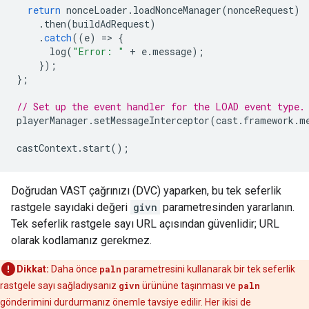
return
nonceLoader
.
loadNonceManager
(
nonceRequest
)
.
then
(
buildAdRequest
)
.
catch
((
e
)
=
>
{
log
(
"Error: "
+
e
.
message
);
});
};
// Set up the event handler for the LOAD event type.
playerManager
.
setMessageInterceptor
(
cast
.
framework
.
m
castContext
.
start
();
Doğrudan VAST çağrınızı (DVC) yaparken, bu tek seferlik
rastgele sayıdaki değeri
givn
parametresinden yararlanın.
Tek seferlik rastgele sayı URL açısından güvenlidir; URL
olarak kodlamanız gerekmez.
Dikkat:
Daha önce
paln
parametresini kullanarak bir tek seferlik
rastgele sayı sağladıysanız
givn
ürününe taşınması ve
paln
gönderimini durdurmanız önemle tavsiye edilir. Her ikisi de