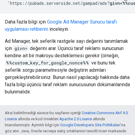
'https://pubads.serverside.net/gampad/ads?
givn=%%cu
Daha fazla bilgi için
Google Ad Manager Sunucu tarafı
uygulaması rehberini
inceleyin.
Ad Manager, tek seferlik rastgele sayı değerini tanımlamak
için
givn=
değerini arar. Üçüncü taraf reklamı sunucunun
kendine ait bir makroyu desteklemesi gerekir (örneğin,
%%custom_key_for_google_nonce%%
ve bunu tek
seferlik sorgu parametresiyle değiştirin adımları
gerçekleştirebilirsiniz. Bunun nasıl yapılacağı hakkında daha
fazla bilgi üçüncü taraf reklam sunucusunun dokümanlarında
bulunmalıdır.
Aksi belirtilmediği sürece bu sayfanın içeriği
Creative Commons Atıf 4.0
Lisansı
altında ve kod örnekleri
Apache 2.0 Lisansı
altında
lisanslanmıştır. Ayrıntılı bilgi için
Google Developers Site Politikaları
'na
göz atın. Java, Oracle ve/veya satış ortaklarının tescilli ticari markasıdır.