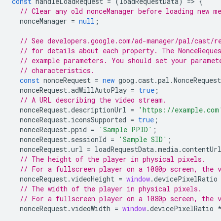
const
handleLoadRequest
=
(
loadRequestData
)
=
>
{
// Clear any old nonceManager before loading new m
nonceManager
=
null
;
// See developers.google.com/ad-manager/pal/cast/r
// for details about each property. The NonceReque
// example parameters. You should set your paramet
// characteristics.
const
nonceRequest
=
new
goog
.
cast
.
pal
.
NonceRequest
nonceRequest
.
adWillAutoPlay
=
true
;
// A URL describing the video stream.
nonceRequest
.
descriptionUrl
=
'https://example.com
nonceRequest
.
iconsSupported
=
true
;
nonceRequest
.
ppid
=
'Sample PPID'
;
nonceRequest
.
sessionId
=
'Sample SID'
;
nonceRequest
.
url
=
loadRequestData
.
media
.
contentUr
// The height of the player in physical pixels.
// For a fullscreen player on a 1080p screen, the 
nonceRequest
.
videoHeight
=
window
.
devicePixelRatio
// The width of the player in physical pixels.
// For a fullscreen player on a 1080p screen, the 
nonceRequest
.
videoWidth
=
window
.
devicePixelRatio