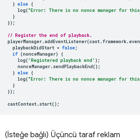
}
else
{
log
(
"Error: There is no nonce manager for this
}
});
// Register the end of playback.
playerManager
.
addEventListener
(
cast
.
framework
.
even
playbackDidStart
=
false
;
if
(
nonceManager
)
{
log
(
'Registered playback end'
);
nonceManager
.
sendPlaybackEnd
();
}
else
{
log
(
"Error: There is no nonce manager for this
}
});
castContext
.
start
();
(İsteğe bağlı) Üçüncü taraf reklam