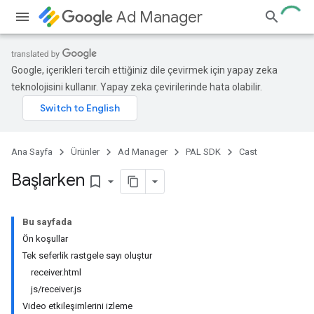
Ad Manager
Google, içerikleri tercih ettiğiniz dile çevirmek için yapay zeka
teknolojisini kullanır. Yapay zeka çevirilerinde hata olabilir.
Ana Sayfa
Ürünler
Ad Manager
PAL SDK
Cast
Başlarken
bookmark_border
Bu sayfada
Ön koşullar
Tek seferlik rastgele sayı oluştur
receiver.html
js/receiver.js
Video etkileşimlerini izleme