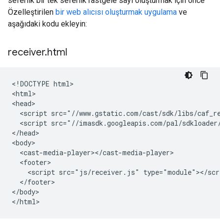
seferlik bir tek seferlik rastgele sayı oluşturmak için önce
Özelleştirilen
bir web alıcısı oluşturmak uygulama
ve
aşağıdaki kodu ekleyin:
receiver
.
html
<!DOCTYPE html>

<html>

<head>

  <script src="//www.gstatic.com/cast/sdk/libs/caf_re
  <script src="//imasdk.googleapis.com/pal/sdkloader/
</head>

<body>

  <cast-media-player></cast-media-player>

  <footer>

    <script src="js/receiver.js" type="module"></scri
  </footer>

</body>
