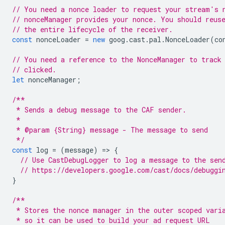
// You need a nonce loader to request your stream's 
// nonceManager provides your nonce. You should reus
// the entire lifecycle of the receiver.
const
nonceLoader
=
new
goog
.
cast
.
pal
.
NonceLoader
(
co
// You need a reference to the NonceManager to track
// clicked.
let
nonceManager
;
/**
 * Sends a debug message to the CAF sender.
 *
 * @param {String} message - The message to send
 */
const
log
=
(
message
)
=
>
{
// Use CastDebugLogger to log a message to the sen
// https://developers.google.com/cast/docs/debuggi
}
/**
 * Stores the nonce manager in the outer scoped vari
 * so it can be used to build your ad request URL