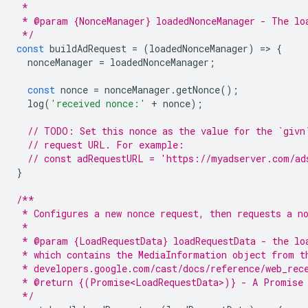
 *
 * @param {NonceManager} loadedNonceManager - The lo
 */
const
buildAdRequest
=
(
loadedNonceManager
)
=
>
{
nonceManager
=
loadedNonceManager
;
const
nonce
=
nonceManager
.
getNonce
();
log
(
'received nonce:'
+
nonce
);
// TODO: Set this nonce as the value for the `givn
// request URL. For example:
// const adRequestURL = 'https://myadserver.com/ad
}
/**
 * Configures a new nonce request, then requests a n
 *
 * @param {LoadRequestData} loadRequestData - the lo
 * which contains the MediaInformation object from t
 * developers.google.com/cast/docs/reference/web_rec
 * @return {(Promise<LoadRequestData>)} - A Promise 
 */