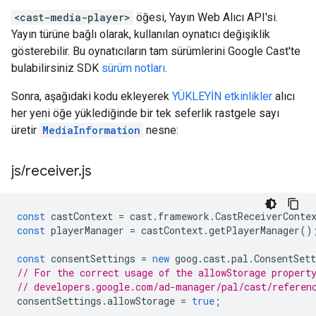
<cast-media-player>
öğesi, Yayın Web Alıcı API'si.
Yayın türüne bağlı olarak, kullanılan oynatıcı değişiklik
gösterebilir. Bu oynatıcıların tam sürümlerini Google Cast'te
bulabilirsiniz SDK
sürüm notları
.
Sonra, aşağıdaki kodu ekleyerek
YÜKLEYİN etkinlikler
alıcı
her yeni öğe yüklediğinde bir tek seferlik rastgele sayı
üretir
MediaInformation
nesne:
js
/
receiver
.
js
const
castContext
=
cast
.
framework
.
CastReceiverConte
const
playerManager
=
castContext
.
getPlayerManager
()
const
consentSettings
=
new
goog
.
cast
.
pal
.
ConsentSett
// For the correct usage of the allowStorage propert
// developers.google.com/ad-manager/pal/cast/referen
consentSettings
.
allowStorage
=
true
;