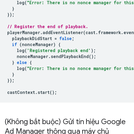
log
(
"Error: There is no nonce manager for this
}
});
// Register the end of playback.
playerManager
.
addEventListener
(
cast
.
framework
.
even
playbackDidStart
=
false
;
if
(
nonceManager
)
{
log
(
'Registered playback end'
);
nonceManager
.
sendPlaybackEnd
();
}
else
{
log
(
"Error: There is no nonce manager for this
}
});
castContext
.
start
();
(Không bắt buộc) Gửi tín hiệu Google
Ad Manager thông qua máy chủ