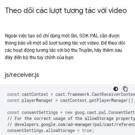
Theo dõi các lượt tương tác với video
Ngoài việc tạo số chỉ dùng một lần, SDK PAL cần được
thông báo về một số lượt tương tác với video. Để theo dõi
các hoạt động tương tác với bộ thu Truyền, hãy thêm sau
đây đến bộ thu tuỳ chỉnh của bạn:
js
/
receiver
.
js
const
castContext
=
cast
.
framework
.
CastReceiverConte
const
playerManager
=
castContext
.
getPlayerManager
()
const
consentSettings
=
new
goog
.
cast
.
pal
.
ConsentSett
// For the correct usage of the allowStorage propert
// developers.google.com/ad-manager/pal/cast/referen
consentSettings
.
allowStorage
=
true
;