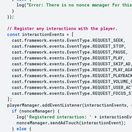
log
(
"Error: There is no nonce manager for this
}
});
// Register any interactions with the player.
const
interactionEvents
=
[
cast
.
framework
.
events
.
EventType
.
REQUEST_SEEK
,
cast
.
framework
.
events
.
EventType
.
REQUEST_STOP
,
cast
.
framework
.
events
.
EventType
.
REQUEST_PAUSE
,
cast
.
framework
.
events
.
EventType
.
REQUEST_PLAY
,
cast
.
framework
.
events
.
EventType
.
REQUEST_SKIP_AD
cast
.
framework
.
events
.
EventType
.
REQUEST_PLAY_AG
cast
.
framework
.
events
.
EventType
.
REQUEST_PLAYBAC
cast
.
framework
.
events
.
EventType
.
REQUEST_VOLUME_
cast
.
framework
.
events
.
EventType
.
REQUEST_USER_AC
cast
.
framework
.
events
.
EventType
.
REQUEST_FOCUS_S
];
playerManager
.
addEventListener
(
interactionEvents
,
if
(
nonceManager
)
{
log
(
'Registered interaction: '
+
interactionEv
nonceManager
.
sendAdTouch
(
interactionEvent
);
}
else
{