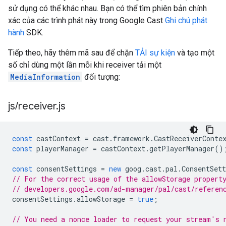
sử dụng có thể khác nhau. Bạn có thể tìm phiên bản chính
xác của các trình phát này trong Google Cast
Ghi chú phát
hành
SDK.
Tiếp theo, hãy thêm mã sau để chặn
TẢI sự kiện
và tạo một
số chỉ dùng một lần mỗi khi receiver tải một
MediaInformation
đối tượng:
js
/
receiver
.
js
const
castContext
=
cast
.
framework
.
CastReceiverConte
const
playerManager
=
castContext
.
getPlayerManager
()
const
consentSettings
=
new
goog
.
cast
.
pal
.
ConsentSett
// For the correct usage of the allowStorage propert
// developers.google.com/ad-manager/pal/cast/referen
consentSettings
.
allowStorage
=
true
;
// You need a nonce loader to request your stream's 