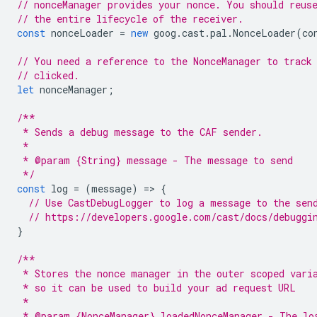
// nonceManager provides your nonce. You should reus
// the entire lifecycle of the receiver.
const
nonceLoader
=
new
goog
.
cast
.
pal
.
NonceLoader
(
co
// You need a reference to the NonceManager to track
// clicked.
let
nonceManager
;
/**
 * Sends a debug message to the CAF sender.
 *
 * @param {String} message - The message to send
 */
const
log
=
(
message
)
=
>
{
// Use CastDebugLogger to log a message to the sen
// https://developers.google.com/cast/docs/debuggi
}
/**
 * Stores the nonce manager in the outer scoped vari
 * so it can be used to build your ad request URL
 *
 * @param {NonceManager} loadedNonceManager - The lo