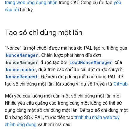
trang web ứng dụng nhận
trong CAC Công cụ rồi tạo
yêu
cầu tải
bất kỳ.
Tạo số chỉ dùng một lần
"Nonce" là một chuỗi được mã hoá do PAL tạo ra thông qua
NonceManager
. Chiến lược phát hành đĩa đơn
NonceManager
được tạo bởi
loadNonceManager
của
NonceLoader
, dựa trên các chế độ cài đặt được chuyển
NonceRequest
. Để xem ứng dụng mẫu sử dụng PAL để
tạo số chỉ dùng một lần, tải xuống ví dụ về Truyền từ
GitHub
.
Mỗi yêu cầu luồng mới cần một số chỉ dùng một lần mới.
Nhiều yêu cầu quảng cáo trong cùng một luồng có thể sử
dụng cùng một số chỉ dùng một lần. Để tạo số chỉ dùng một
lần bằng SDK PAL, trước tiên tạo
trình thu nhận web tuỳ
chỉnh ứng dụng
và thêm mã sau: