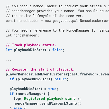
// You need a nonce loader to request your stream's 
// nonceManager provides your nonce. You should reus
// the entire lifecycle of the receiver.
const
nonceLoader
=
new
goog
.
cast
.
pal
.
NonceLoader
(
co
// You need a reference to the NonceManager for send
let
nonceManager
;
// Track playback status.
let
playbackDidStart
=
false
;
...
// Register the start of playback.
playerManager
.
addEventListener
(
cast
.
framework
.
even
if
(
playbackDidStart
)
return
;
playbackDidStart
=
true
;
if
(
nonceManager
)
{
log
(
'Registered playback start'
);
nonceManager
.
sendPlaybackStart
();
}
else
{