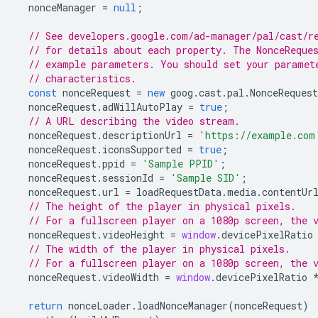
nonceManager
=
null
;
// See developers.google.com/ad-manager/pal/cast/r
// for details about each property. The NonceReque
// example parameters. You should set your paramet
// characteristics.
const
nonceRequest
=
new
goog
.
cast
.
pal
.
NonceRequest
nonceRequest
.
adWillAutoPlay
=
true
;
// A URL describing the video stream.
nonceRequest
.
descriptionUrl
=
'https://example.com
nonceRequest
.
iconsSupported
=
true
;
nonceRequest
.
ppid
=
'Sample PPID'
;
nonceRequest
.
sessionId
=
'Sample SID'
;
nonceRequest
.
url
=
loadRequestData
.
media
.
contentUr
// The height of the player in physical pixels.
// For a fullscreen player on a 1080p screen, the 
nonceRequest
.
videoHeight
=
window
.
devicePixelRatio
// The width of the player in physical pixels.
// For a fullscreen player on a 1080p screen, the 
nonceRequest
.
videoWidth
=
window
.
devicePixelRatio
return
nonceLoader
.
loadNonceManager
(
nonceRequest
)