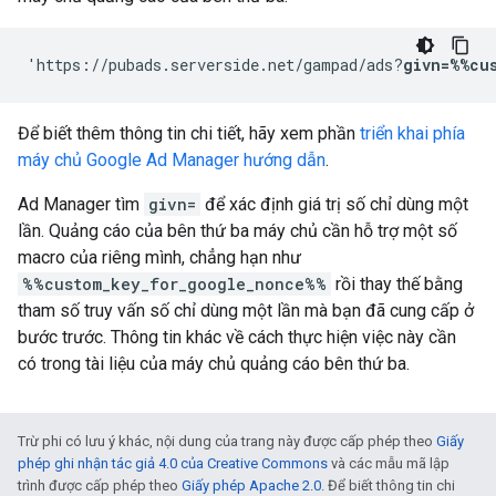
'https://pubads.serverside.net/gampad/ads?
givn=%%cu
Để biết thêm thông tin chi tiết, hãy xem phần
triển khai phía
máy chủ Google Ad Manager hướng dẫn
.
Ad Manager tìm
givn=
để xác định giá trị số chỉ dùng một
lần. Quảng cáo của bên thứ ba máy chủ cần hỗ trợ một số
macro của riêng mình, chẳng hạn như
%%custom_key_for_google_nonce%%
rồi thay thế bằng
tham số truy vấn số chỉ dùng một lần mà bạn đã cung cấp ở
bước trước. Thông tin khác về cách thực hiện việc này cần
có trong tài liệu của máy chủ quảng cáo bên thứ ba.
Trừ phi có lưu ý khác, nội dung của trang này được cấp phép theo
Giấy
phép ghi nhận tác giả 4.0 của Creative Commons
và các mẫu mã lập
trình được cấp phép theo
Giấy phép Apache 2.0
. Để biết thông tin chi