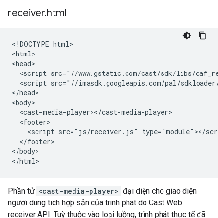
receiver
.
html
<!DOCTYPE html>

<html>

<head>

  <script src="//www.gstatic.com/cast/sdk/libs/caf_re
  <script src="//imasdk.googleapis.com/pal/sdkloader/
</head>

<body>

  <cast-media-player></cast-media-player>

  <footer>

    <script src="js/receiver.js" type="module"></scri
  </footer>

</body>

Phần tử
<cast-media-player>
đại diện cho giao diện
người dùng tích hợp sẵn của trình phát do Cast Web
receiver API. Tuỳ thuộc vào loại luồng, trình phát thực tế đã