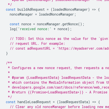
 */
const
buildAdRequest
=
(
loadedNonceManager
)
=
>
{
nonceManager
=
loadedNonceManager
;
const
nonce
=
nonceManager
.
getNonce
();
log
(
'received nonce:'
+
nonce
);
// TODO: Set this nonce as the value for the `givn
// request URL. For example:
// const adRequestURL = 'https://myadserver.com/ad
}
/**
 * Configures a new nonce request, then requests a n
 *
 * @param {LoadRequestData} loadRequestData - the lo
 * which contains the MediaInformation object from t
 * developers.google.com/cast/docs/reference/web_rec
 * @return {(Promise<LoadRequestData>)} - A Promise 
 */
const
handleLoadRequest
=
(
loadRequestData
)
=
>
{
// Clear any old nonceManager before loading new m