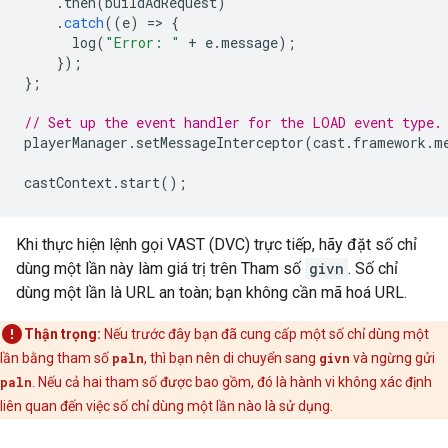
.
then
(
buildAdRequest
)
.
catch
((
e
)
=
>
{
log
(
"Error: "
+
e
.
message
);
});
};
// Set up the event handler for the LOAD event type.
playerManager
.
setMessageInterceptor
(
cast
.
framework
.
m
castContext
.
start
();
Khi thực hiện lệnh gọi VAST (DVC) trực tiếp, hãy đặt số chỉ
dùng một lần này làm giá trị trên Tham số
givn
. Số chỉ
dùng một lần là URL an toàn; bạn không cần mã hoá URL.
Thận trọng:
Nếu trước đây bạn đã cung cấp một số chỉ dùng một
lần bằng tham số
paln
, thì bạn nên di chuyển sang
givn
và ngừng gửi
paln
. Nếu cả hai tham số được bao gồm, đó là hành vi không xác định
liên quan đến việc số chỉ dùng một lần nào là sử dụng.