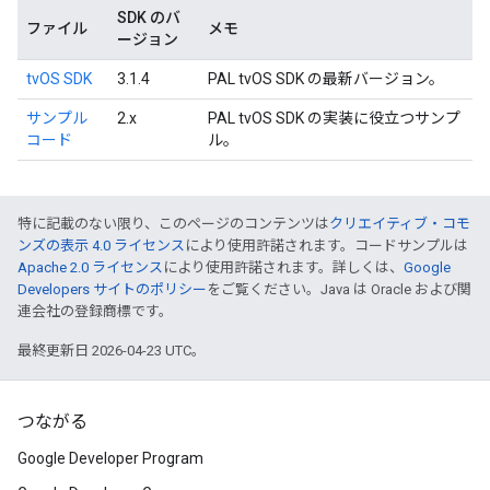
SDK のバ
ファイル
メモ
ージョン
tvOS SDK
3.1.4
PAL tvOS SDK の最新バージョン。
サンプル
2.x
PAL tvOS SDK の実装に役立つサンプ
コード
ル。
特に記載のない限り、このページのコンテンツは
クリエイティブ・コモ
ンズの表示 4.0 ライセンス
により使用許諾されます。コードサンプルは
Apache 2.0 ライセンス
により使用許諾されます。詳しくは、
Google
Developers サイトのポリシー
をご覧ください。Java は Oracle および関
連会社の登録商標です。
最終更新日 2026-04-23 UTC。
つながる
Google Developer Program