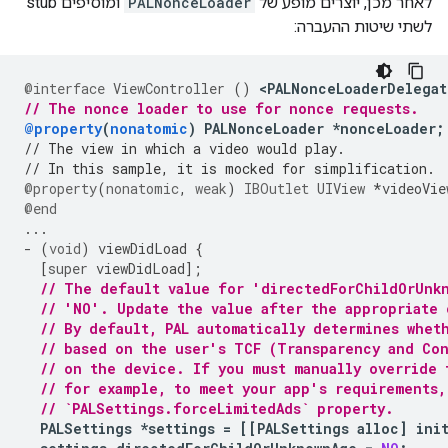
לאחר מכן, יוצרים מופע של
PALNonceLoader
ומוסיפים stub
לשתי שיטות ההעברה:
@interface
ViewController
()
<
PALNonceLoaderDelegat
// The nonce loader to use for nonce requests.
@property
(
nonatomic
)
PALNonceLoader
*
nonceLoader
;
// The view in which a video would play.
// In this sample, it is mocked for simplification.
@property
(
nonatomic
,
weak
)
IBOutlet
UIView
*
videoVie
@end
...
-
(
void
)
viewDidLoad
{
[
super
viewDidLoad
];
// The default value for 'directedForChildOrUnk
// 'NO'. Update the value after the appropriate
// By default, PAL automatically determines whet
// based on the user's TCF (Transparency and Con
// on the device. If you must manually override 
// for example, to meet your app's requirements,
// `PALSettings.forceLimitedAds` property.
PALSettings
*
settings
=
[[
PALSettings
alloc
]
ini