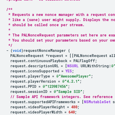
/**
 * Requests a new nonce manager with a request con
 * like a (sane) user might supply. Displays the n
 * should be called once per stream.
 *
 * The PALNonceRequest parameters set here are ex
 * You should set your parameters based on your ow
 */
-
(
void
)
requestNonceManager
{
PALNonceRequest
*
request
=
[[
PALNonceRequest
al
request
.
continuousPlayback
=
PALFlagOff
;
request
.
descriptionURL
=
[
NSURL
URLWithString
:
@
request
.
iconsSupported
=
YES
;
request
.
playerType
=
@"AwesomePlayer"
;
request
.
playerVersion
=
@"4.2.1"
;
request
.
PPID
=
@"123987456"
;
request
.
sessionID
=
@"Sample SID"
;
// Sample API framework integers. See reference 
request
.
supportedAPIFrameworks
=
[
NSMutableSet
s
request
.
videoPlayerHeight
=
480
;
request
.
videoPlayerWidth
=
640
;