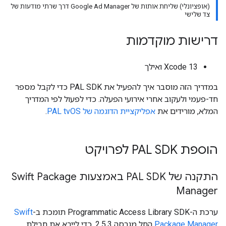
(אופציונלי) שליחת אותות של Google Ad Manager דרך שרתי מודעות של
צד שלישי
דרישות מוקדמות
‫Xcode 13 ואילך
במדריך הזה מוסבר איך להפעיל את PAL SDK כדי לקבל מספר
חד-פעמי ולעקוב אחרי אירועי הפעלה. כדי לפעול לפי המדריך
המלא, מורידים את
אפליקציית הדוגמה של PAL tvOS
.
הוספת PAL SDK לפרויקט
התקנה של PAL SDK באמצעות Swift Package
Manager
ערכת ה-SDK‏ Programmatic Access Library תומכת ב-
Swift
Package Manager
החל מגרסה 2.5.3. כדי לייבא את חבילת