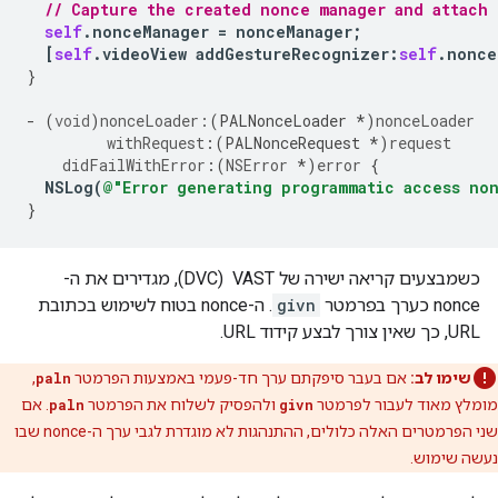
// Capture the created nonce manager and attach 
self
.
nonceManager
=
nonceManager
;
[
self
.
videoView
addGestureRecognizer
:
self
.
nonce
}
-
(
void
)
nonceLoader:
(
PALNonceLoader
*
)
nonceLoader
withRequest
:(
PALNonceRequest
*
)
request
didFailWithError
:(
NSError
*
)
error
{
NSLog
(
@"Error generating programmatic access no
}
כשמבצעים קריאה ישירה של VAST ‏ (DVC), מגדירים את ה-
nonce כערך בפרמטר
givn
. ה-nonce בטוח לשימוש בכתובת
URL, כך שאין צורך לבצע קידוד URL.
שימו לב:
אם בעבר סיפקתם ערך חד-פעמי באמצעות הפרמטר
paln
,
מומלץ מאוד לעבור לפרמטר
givn
ולהפסיק לשלוח את הפרמטר
paln
. אם
שני הפרמטרים האלה כלולים, ההתנהגות לא מוגדרת לגבי ערך ה-nonce שבו
נעשה שימוש.