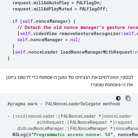
request
.
willAdAutoPlay
=
PALFlagOn
;
request
.
willAdPlayMuted
=
PALFlagOff
;
if
(
self
.
nonceManager
)
{
// Detach the old nonce manager's gesture rec
[
self
.
videoView
removeGestureRecognizer
:
self
.
self
.
nonceManager
=
nil
;
}
[
self
.
nonceLoader
loadNonceManagerWithRequest
:
r
}
לבסוף, מאכלסים את הנציגים של טוען ה-nonce כדי לרשום ביומן
את ה-nonces שנוצרו:
#pragma mark - PALNonceLoaderDelegate methods
-
(
void
)
nonceLoader:
(
PALNonceLoader
*
)
nonceLoader
withRequest
:(
PALNonceRequest
*
)
request
didLoadNonceManager
:(
PALNonceManager
*
)
nonceMana
NSLog
(
@"Programmatic access nonce: %@"
,
nonceMa