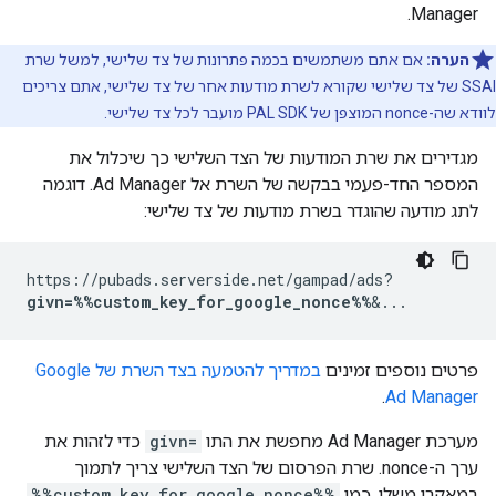
Manager.
הערה:
אם אתם משתמשים בכמה פתרונות של צד שלישי, למשל שרת
SSAI של צד שלישי שקורא לשרת מודעות אחר של צד שלישי, אתם צריכים
לוודא שה-nonce המוצפן של PAL SDK מועבר לכל צד שלישי.
מגדירים את שרת המודעות של הצד השלישי כך שיכלול את
המספר החד-פעמי בבקשה של השרת אל Ad Manager. דוגמה
לתג מודעה שהוגדר בשרת מודעות של צד שלישי:
https://pubads.serverside.net/gampad/ads?
givn=%%custom_key_for_google_nonce%%
&...
פרטים נוספים זמינים
במדריך להטמעה בצד השרת של Google
.
Ad Manager
מערכת Ad Manager מחפשת את התו
givn=
כדי לזהות את
ערך ה-nonce. שרת הפרסום של הצד השלישי צריך לתמוך
במאקרו משלו, כמו
%%custom_key_for_google_nonce%%
,