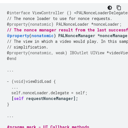
@interface
ViewController
()
<
PALNonceLoaderDelegate
// The nonce loader to use for nonce requests.
@property
(
nonatomic
)
PALNonceLoader
*
nonceLoader
;
// The nonce manager result from the last success
@property
(
nonatomic
)
PALNonceManager
*
nonceManage
// The view in which a video would play. In this sam
// simplification.
@property
(
nonatomic
,
weak
)
IBOutlet
UIView
*
videoVie
@end
...
-
(
void
)
viewDidLoad
{
...
self
.
nonceLoader
.
delegate
=
self
;
[
self
requestNonceManager
];
}
...
#pragma mark - UI Callback methods