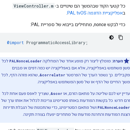
כל קטעי הקוד שבהמשך הם שינויים ב-
ViewController.m
ב
אפליקציית הדוגמה PAL tvOS
.
כדי לבקש nonce, מתחילים בייבוא של ספריית PAL:
@import
ProgrammaticAccessLibrary
;
הערה:
מומלץ ליצור רק מופע אחד של המחלקה
PALNonceLoader
לכל
סשן משתמש באפליקציה, אלא אם באפליקציה יש כמה דפים או מבנים
מקבילים. כך נשמר הערך של הפרמטר
&correlator
, שהוא מזהה הדף, לכל
משך החיים של הדף או של סשן המשתמש באפליקציה.
עדיין יש לכם שליטה על מתאם הזרם, או
&scor
, שצריך לאפס פעם אחת לכל
זרם חדש. כל בקשות המודעות באותו סטרימינג צריכות לכלול את אותו ערך של
PALNonceLoader
ושל מתאם הסטרימינג, כדי שהתכונות של הגבלת תדירות
הצגת המודעות והחרגת מודעות של מתחרים יפעלו בצורה תקינה.