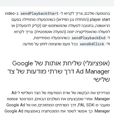
בהטמעה שלכם, צריך לקרוא ל-
sendPlaybackStart
ב-video
player start (התחלת נגן הווידאו) כשההפעלה מתחילה בפעם
הראשונה, בתגובה לפעולה שהמשתמש יזם (קליק להפעלה) או
לפעולה שהאפליקציה יזמה (הפעלה אוטומטית). צריך לקרוא
ל-
sendPlaybackEnd
כשההפעלה מסתיימת,
ול-
sendAdClick
בכל פעם שהצופה לוחץ על מודעה.
(אופציונלי) שליחת אותות של Google
Ad Manager דרך שרתי מודעות של צד
שלישי
מגדירים את הבקשה של שרת המודעות של הצד השלישי ל-Ad
Manager. אחרי שמבצעים את השלבים הבאים, הפרמטר nonce
מועבר מ-PAL SDK, דרך השרתים המתווכים, ואז אל Google Ad
Manager. כך אפשר לשפר את המונטיזציה באמצעות Google Ad