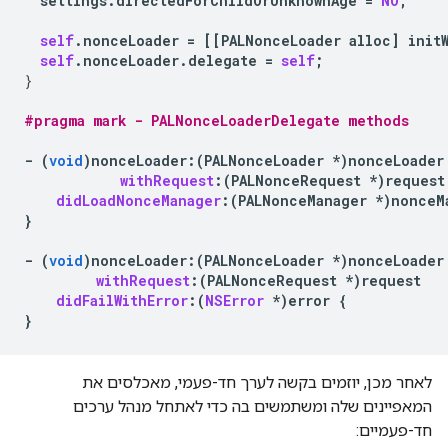
settings
.
directedForChildOrUnknownAge
=
NO
;
self
.
nonceLoader
=
[[
PALNonceLoader
alloc
]
init
self
.
nonceLoader
.
delegate
=
self
;
}
#pragma mark - PALNonceLoaderDelegate methods
-
(
void
)
nonceLoader
:
(
PALNonceLoader
*
)
nonceLoader
withRequest
:(
PALNonceRequest
*
)
request
didLoadNonceManager
:(
PALNonceManager
*
)
nonceM
}
-
(
void
)
nonceLoader
:
(
PALNonceLoader
*
)
nonceLoader
withRequest
:(
PALNonceRequest
*
)
request
didFailWithError
:(
NSError
*
)
error
{
}
לאחר מכן, יוזמים בקשה לערך חד-פעמי, מאכלסים את
המאפיינים שלה ומשתמשים בה כדי לאתחל מנהל ערכים
חד-פעמיים: