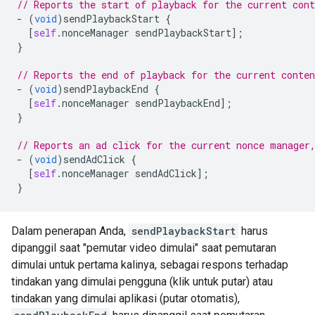
// Reports the start of playback for the current cont
-
(
void
)
sendPlaybackStart
{
[
self
.
nonceManager
sendPlaybackStart
];
}
// Reports the end of playback for the current conten
-
(
void
)
sendPlaybackEnd
{
[
self
.
nonceManager
sendPlaybackEnd
];
}
// Reports an ad click for the current nonce manager
-
(
void
)
sendAdClick
{
[
self
.
nonceManager
sendAdClick
];
}
Dalam penerapan Anda,
sendPlaybackStart
harus
dipanggil saat "pemutar video dimulai" saat pemutaran
dimulai untuk pertama kalinya, sebagai respons terhadap
tindakan yang dimulai pengguna (klik untuk putar) atau
tindakan yang dimulai aplikasi (putar otomatis),