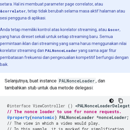
setara. Hal ini membuat parameter page correlator, atau
&correlator
, tetap tidak berubah selama masa aktif halaman atau
sesi pengguna di aplikasi.
Anda tetap memiliki kontrol atas korelator streaming, atau
&scor
,
yang harus direset sekali untuk setiap streaming baru. Semua
permintaan iklan dari streaming yang sama harus menggunakan nilai
korelator streaming dan
PALNonceLoader
yang sama agar fitur
pembatasan frekuensi dan pengecualian kompetitif berfungsi dengan
baik.
Selanjutnya, buat instance
PALNonceLoader
, dan
tambahkan stub untuk dua metode delegasi:
@interface
ViewController
()
<
PALNonceLoaderDelegat
// The nonce loader to use for nonce requests.
@property
(
nonatomic
)
PALNonceLoader
*
nonceLoader
;
// The view in which a video would play.
// In this sample, it is mocked for simplification.