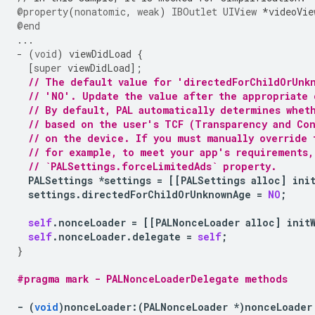
@property
(
nonatomic
,
weak
)
IBOutlet
UIView
*
videoVie
@end
...
-
(
void
)
viewDidLoad
{
[
super
viewDidLoad
];
// The default value for 'directedForChildOrUnk
// 'NO'. Update the value after the appropriate
// By default, PAL automatically determines whet
// based on the user's TCF (Transparency and Con
// on the device. If you must manually override 
// for example, to meet your app's requirements,
// `PALSettings.forceLimitedAds` property.
PALSettings
*
settings
=
[[
PALSettings
alloc
]
ini
settings
.
directedForChildOrUnknownAge
=
NO
;
self
.
nonceLoader
=
[[
PALNonceLoader
alloc
]
init
self
.
nonceLoader
.
delegate
=
self
;
}
#pragma mark - PALNonceLoaderDelegate methods
-
(
void
)
nonceLoader
:
(
PALNonceLoader
*
)
nonceLoader