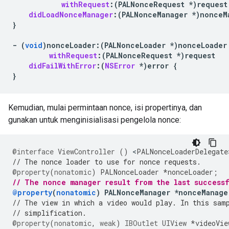
withRequest
:(
PALNonceRequest
*
)
request
didLoadNonceManager
:(
PALNonceManager
*
)
nonceM
}
-
(
void
)
nonceLoader
:
(
PALNonceLoader
*
)
nonceLoader
withRequest
:(
PALNonceRequest
*
)
request
didFailWithError
:(
NSError
*
)
error
{
}
Kemudian, mulai permintaan nonce, isi propertinya, dan
gunakan untuk menginisialisasi pengelola nonce:
@interface
ViewController
()
<
PALNonceLoaderDelegate
// The nonce loader to use for nonce requests.
@property
(
nonatomic
)
PALNonceLoader
*
nonceLoader
;
// The nonce manager result from the last success
@property
(
nonatomic
)
PALNonceManager
*
nonceManage
// The view in which a video would play. In this sam
// simplification.
@property
(
nonatomic
,
weak
)
IBOutlet
UIView
*
videoVie