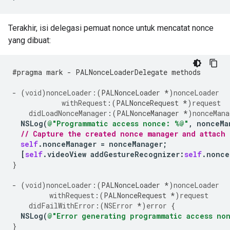
Terakhir, isi delegasi pemuat nonce untuk mencatat nonce
yang dibuat:
#pragma mark - PALNonceLoaderDelegate methods
-
(
void
)
nonceLoader:
(
PALNonceLoader
*
)
nonceLoader
withRequest
:(
PALNonceRequest
*
)
request
didLoadNonceManager
:(
PALNonceManager
*
)
nonceMana
NSLog
(
@"Programmatic access nonce: %@"
,
nonceMa
// Capture the created nonce manager and attach 
self
.
nonceManager
=
nonceManager
;
[
self
.
videoView
addGestureRecognizer
:
self
.
nonce
}
-
(
void
)
nonceLoader:
(
PALNonceLoader
*
)
nonceLoader
withRequest
:(
PALNonceRequest
*
)
request
didFailWithError
:(
NSError
*
)
error
{
NSLog
(
@"Error generating programmatic access no
}