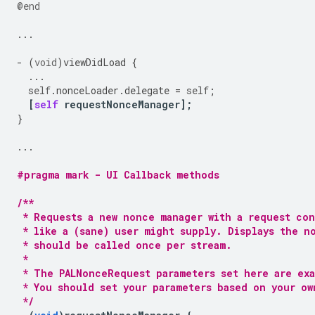
@end
...
-
(
void
)
viewDidLoad
{
...
self
.
nonceLoader
.
delegate
=
self
;
[
self
requestNonceManager
];
}
...
#pragma mark - UI Callback methods
/**
 * Requests a new nonce manager with a request con
 * like a (sane) user might supply. Displays the n
 * should be called once per stream.
 *
 * The PALNonceRequest parameters set here are ex
 * You should set your parameters based on your ow
 */