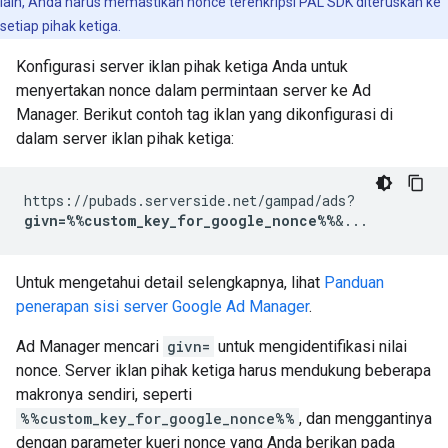
lain, Anda harus memastikan nonce terenkripsi PAL SDK diteruskan ke
setiap pihak ketiga.
Konfigurasi server iklan pihak ketiga Anda untuk
menyertakan nonce dalam permintaan server ke Ad
Manager. Berikut contoh tag iklan yang dikonfigurasi di
dalam server iklan pihak ketiga:
https://pubads.serverside.net/gampad/ads?
givn=%%custom_key_for_google_nonce%%
&...
Untuk mengetahui detail selengkapnya, lihat
Panduan
penerapan sisi server Google Ad Manager
.
Ad Manager mencari
givn=
untuk mengidentifikasi nilai
nonce. Server iklan pihak ketiga harus mendukung beberapa
makronya sendiri, seperti
%%custom_key_for_google_nonce%%
, dan menggantinya
dengan parameter kueri nonce yang Anda berikan pada