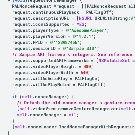
-
(
void
)
requestNonceManager
{
PALNonceRequest
*
request
=
[[
PALNonceRequest
al
request
.
continuousPlayback
=
PALFlagOff
;
request
.
descriptionURL
=
[
NSURL
URLWithString
:
@
request
.
iconsSupported
=
YES
;
request
.
playerType
=
@"AwesomePlayer"
;
request
.
playerVersion
=
@"4.2.1"
;
request
.
PPID
=
@"123987456"
;
request
.
sessionID
=
@"Sample SID"
;
// Sample API framework integers. See reference 
request
.
supportedAPIFrameworks
=
[
NSMutableSet
s
request
.
videoPlayerHeight
=
480
;
request
.
videoPlayerWidth
=
640
;
request
.
willAdAutoPlay
=
PALFlagOn
;
request
.
willAdPlayMuted
=
PALFlagOff
;
if
(
self
.
nonceManager
)
{
// Detach the old nonce manager's gesture rec
[
self
.
videoView
removeGestureRecognizer
:
self
.
self
.
nonceManager
=
nil
;
}
[
self
.
nonceLoader
loadNonceManagerWithRequest
:
r
}