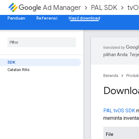
PAL SDK
tvO
Ad Manager
Panduan
Referensi
Hasil download
pilihan Anda. Te
SDK
Catatan Rilis
Beranda
Produk
Downlo
PAL tvOS SDK
m
meminta inventa
File