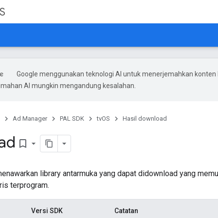
S
Google menggunakan teknologi AI untuk menerjemahkan konten
rjemahan AI mungkin mengandung kesalahan.
Ad Manager
PAL SDK
tvOS
Hasil download
ad
bookmark_border
enawarkan library antarmuka yang dapat didownload yang memun
ris terprogram.
Versi SDK
Catatan