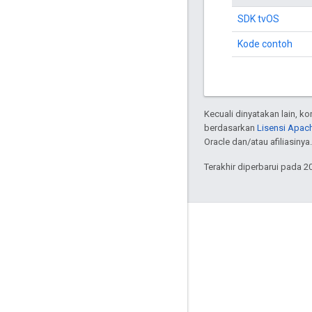
SDK tvOS
Kode contoh
Kecuali dinyatakan lain, k
berdasarkan
Lisensi Apach
Oracle dan/atau afiliasinya.
Terakhir diperbarui pada 2
Interaksi
Google Developer Program
Google Developer Groups
Google Developer Experts