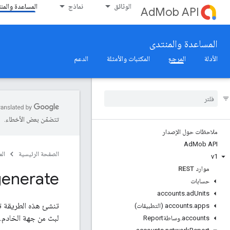
الوثائق
نماذج
المساعدة والمن
AdMob API
المساعدة والمنتدى
الأدلة
المرجع
المكتبات والأمثلة
الدعم
تتضمّن بعض الأخطاء.
ملاحظات حول الإصدار
Ad
Mob API
الصفحة الرئيسية
ال
v1
موارد REST
generate
حسابات
accounts
.
ad
Units
apps (التطبيقات)
.
accounts
لبث من جهة الخادم.
accounts
.
وساطةReport