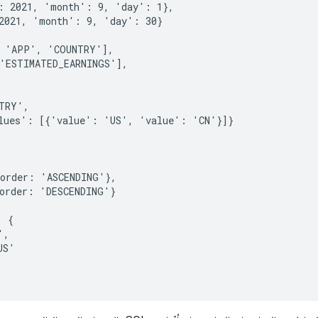
: 2021, 'month': 9, 'day': 1},

2021, 'month': 9, 'day': 30}

 'APP', 'COUNTRY'],

'ESTIMATED_EARNINGS'],

TRY',

lues': [{'value': 'US', 'value': 'CN'}]}

order: 'ASCENDING'},

order: 'DESCENDING'}

 {

,

S'
