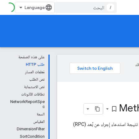
/
على هذه الصفحة
وقد
طلب HTTP
مَعلمات المسار
نص الطلب
نص الاستجابة
نطاقات الأذونات
NetworkReportSpe
Met
c
bookmark_border
السمة
المقياس
تنشئ هذه الطريقة تقرير "شبكة AdMob" استنادًا إلى مواصفات التقرير المقدَّمة. تعرض هذه السمة نتيجة استدعاء إجراء عن بُعد (RPC)
DimensionFilter
SortCondition