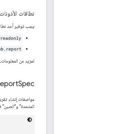
نطاقات الأذونات
يجب توفير أحد نطاقات OAuth ال
.readonly
ob.report
لمزيد من المعلومات، 
eport
Spec
المتحدة" و"الصين" ف