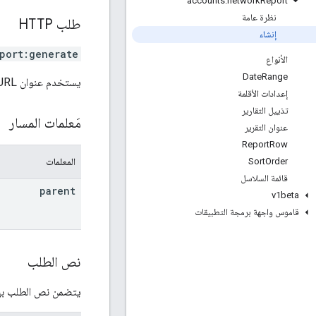
accounts
.
network
Report
نظرة عامة
طلب HTTP
إنشاء
port:generate
الأنواع
Date
Range
يستخدم عنوان URL بنية
إعدادات الأقلمة
تذييل التقارير
مَعلمات المسار
عنوان التقرير
Report
Row
المعلمات
Sort
Order
قائمة السلاسل
parent
v1beta
قاموس واجهة برمجة التطبيقات
نص الطلب
يتضمن نص الطلب بيانا