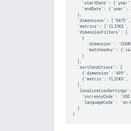
    'startDate': {'year'
    'endDate': {'year': 
  },

  'dimensions': ['DATE',
  'metrics': ['CLICKS', 
  'dimensionFilters': [

    {

      'dimension': 'COUN
      'matchesAny': {'va
    }

  ],

  'sortConditions': [

    {'dimension':'APP', 
    {'metric':'CLICKS', 
  ],

  'localizationSettings':
    'currencyCode': 'USD'
    'languageCode': 'en-U
  }
