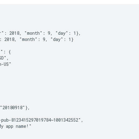
r": 2018, "month": 9, "day": 1},

: 2018, "month": 9, "day": 1}

": {

D",

-US"

"20180918"},

pub-8123415297019784~1001342552",

y app name!"
