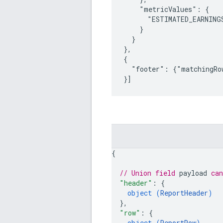
    "metricValues": {

      "ESTIMATED_EARNING
    }

  }

},

{

  "footer": {"matchingRow
{
// Union field 
payload
 ca
"header"
: 
{
object (
ReportHeader
)
}
,
"row"
: 
{
object (
ReportRow
)