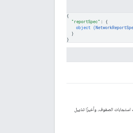
{
"reportSpec"
: 
{
object (
NetworkReportSp
}
}
، ثمّ يتم بث استجابات الصفوف، وأخيرًا تذييل