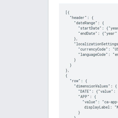
[{

  "header": {

    "dateRange": {

      "startDate": {"yea
      "endDate": {"year"
    },

    "localizationSettings
      "currencyCode": "US
      "languageCode": "en
    }

  }

},

{

  "row": {

    "dimensionValues": {

      "DATE": {"value": 
      "APP": {

        "value": "ca-app-
         displayLabel: "M
      }

    },
