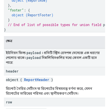
object (
ReportRow
)
}
,
"footer"
: 
{
object (
ReportFooter
)
}
// End of list of possible types for union field 
pay
}
ক্ষেত্র
payload
ইউনিয়ন ফিল্ড
। প্রতিটি স্ট্রিম রেসপন্স মেসেজে এক ধরণের
payload
পেলোড থাকে।
নিম্নলিখিতগুলির মধ্যে কেবল একটি হতে
পারে:
header
object (
ReportHeader
)
রিপোর্ট তৈরির সেটিংস যা রিপোর্টের বিষয়বস্তু বর্ণনা করে, যেমন
রিপোর্টের তারিখের পরিসর এবং স্থানীয়করণ সেটিংস।
row