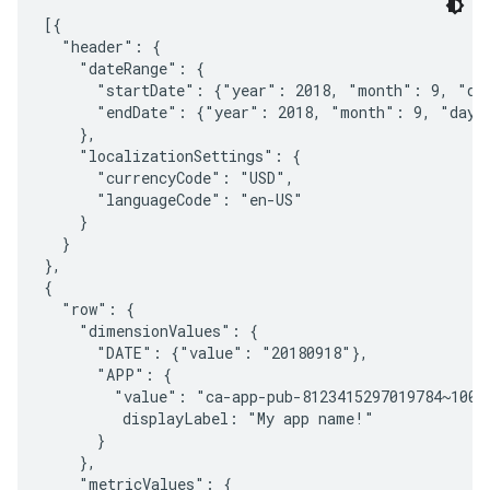
[{

  "header": {

    "dateRange": {

      "startDate": {"year": 2018, "month": 9, "day
      "endDate": {"year": 2018, "month": 9, "day":
    },

    "localizationSettings": {

      "currencyCode": "USD",

      "languageCode": "en-US"

    }

  }

},

{

  "row": {

    "dimensionValues": {

      "DATE": {"value": "20180918"},

      "APP": {

        "value": "ca-app-pub-8123415297019784~10013
         displayLabel: "My app name!"

      }

    },

    "metricValues": {
