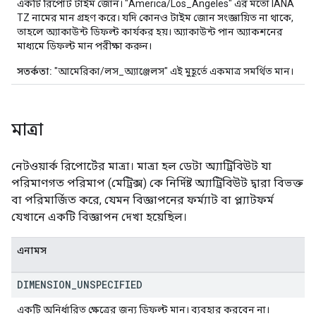
একটি রিপোর্ট টাইম জোন। "America/Los_Angeles" এর মতো IANA
TZ নামের মান গ্রহণ করে। যদি কোনও টাইম জোন সংজ্ঞায়িত না থাকে,
তাহলে অ্যাকাউন্ট ডিফল্ট কার্যকর হয়। অ্যাকাউন্ট পান অ্যাকশনের
মাধ্যমে ডিফল্ট মান পরীক্ষা করুন।
সতর্কতা:
"আমেরিকা/লস_অ্যাঞ্জেলস" এই মুহূর্তে একমাত্র সমর্থিত মান।
মাত্রা
নেটওয়ার্ক রিপোর্টের মাত্রা। মাত্রা হল ডেটা অ্যাট্রিবিউট যা
পরিমাণগত পরিমাপ (মেট্রিক্স) কে নির্দিষ্ট অ্যাট্রিবিউট দ্বারা বিভক্ত
বা পরিমার্জিত করে, যেমন বিজ্ঞাপনের ফর্ম্যাট বা প্ল্যাটফর্ম
যেখানে একটি বিজ্ঞাপন দেখা হয়েছিল।
এনামস
DIMENSION
_
UNSPECIFIED
একটি অনির্ধারিত ক্ষেত্রের জন্য ডিফল্ট মান। ব্যবহার করবেন না।