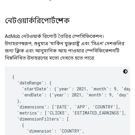
নেটওয়ার্করিপোর্টস্পেক
AdMob নেটওয়ার্ক রিপোর্ট তৈরির স্পেসিফিকেশন।
উদাহরণস্বরূপ, শুধুমাত্র 'মার্কিন যুক্তরাষ্ট্র' এবং 'সিএন' দেশগুলির
জন্য ক্লিক এবং আনুমানিক আয় পাওয়ার স্পেসিফিকেশনটি
নিম্নলিখিত উদাহরণের মতো দেখতে হতে পারে:
{

  'dateRange': {

    'startDate': {'year': 2021, 'month': 9, 'day':
    'endDate': {'year': 2021, 'month': 9, 'day': 3
  },

  'dimensions': ['DATE', 'APP', 'COUNTRY'],

  'metrics': ['CLICKS', 'ESTIMATED_EARNINGS'],

  'dimensionFilters': [

    {

      'dimension': 'COUNTRY',
