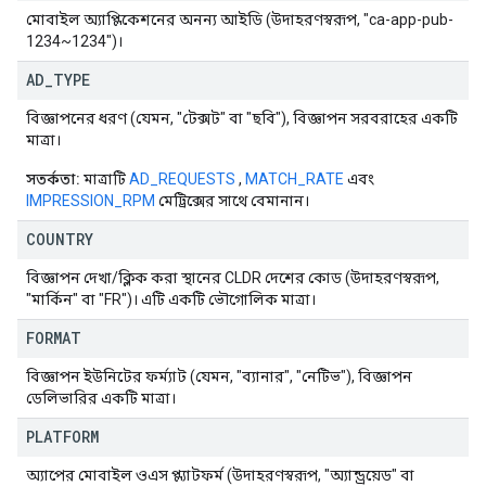
মোবাইল অ্যাপ্লিকেশনের অনন্য আইডি (উদাহরণস্বরূপ, "ca-app-pub-
1234~1234")।
AD
_
TYPE
বিজ্ঞাপনের ধরণ (যেমন, "টেক্সট" বা "ছবি"), বিজ্ঞাপন সরবরাহের একটি
মাত্রা।
সতর্কতা:
মাত্রাটি
AD_REQUESTS
,
MATCH_RATE
এবং
IMPRESSION_RPM
মেট্রিক্সের সাথে বেমানান।
COUNTRY
বিজ্ঞাপন দেখা/ক্লিক করা স্থানের CLDR দেশের কোড (উদাহরণস্বরূপ,
"মার্কিন" বা "FR")। এটি একটি ভৌগোলিক মাত্রা।
FORMAT
বিজ্ঞাপন ইউনিটের ফর্ম্যাট (যেমন, "ব্যানার", "নেটিভ"), বিজ্ঞাপন
ডেলিভারির একটি মাত্রা।
PLATFORM
অ্যাপের মোবাইল ওএস প্ল্যাটফর্ম (উদাহরণস্বরূপ, "অ্যান্ড্রয়েড" বা