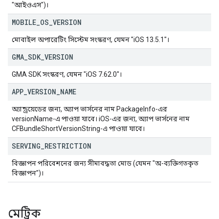
"আইওএস")।
MOBILE
_
OS
_
VERSION
মোবাইল অপারেটিং সিস্টেম সংস্করণ, যেমন "iOS 13.5.1"।
GMA
_
SDK
_
VERSION
GMA SDK সংস্করণ, যেমন "iOS 7.62.0"।
APP
_
VERSION
_
NAME
অ্যান্ড্রয়েডের জন্য, অ্যাপ ভার্সনের নাম PackageInfo-এর
versionName-এ পাওয়া যাবে। iOS-এর জন্য, অ্যাপ ভার্সনের নাম
CFBundleShortVersionString-এ পাওয়া যাবে।
SERVING
_
RESTRICTION
বিজ্ঞাপন পরিবেশনের জন্য সীমাবদ্ধতা মোড (যেমন "অ-ব্যক্তিগতকৃত
বিজ্ঞাপন")।
মেট্রিক