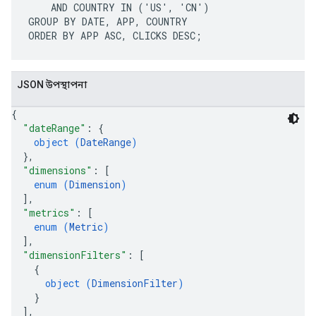
    AND COUNTRY IN ('US', 'CN')

GROUP BY DATE, APP, COUNTRY

JSON উপস্থাপনা
{
"dateRange"
: 
{
object (
DateRange
)
}
,
"dimensions"
: 
[
enum (
Dimension
)
]
,
"metrics"
: 
[
enum (
Metric
)
]
,
"dimensionFilters"
: 
[
{
object (
DimensionFilter
)
}
]
,