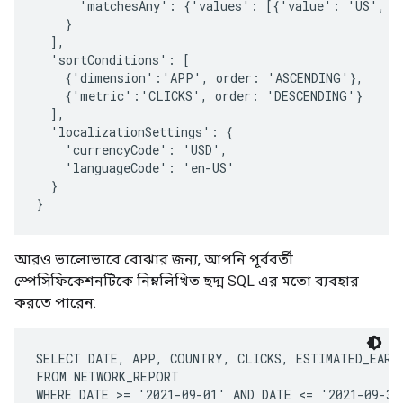
      'matchesAny': {'values': [{'value': 'US', 'v
    }

  ],

  'sortConditions': [

    {'dimension':'APP', order: 'ASCENDING'},

    {'metric':'CLICKS', order: 'DESCENDING'}

  ],

  'localizationSettings': {

    'currencyCode': 'USD',

    'languageCode': 'en-US'

  }

আরও ভালোভাবে বোঝার জন্য, আপনি পূর্ববর্তী
স্পেসিফিকেশনটিকে নিম্নলিখিত ছদ্ম SQL এর মতো ব্যবহার
করতে পারেন:
SELECT DATE, APP, COUNTRY, CLICKS, ESTIMATED_EARNI
FROM NETWORK_REPORT

WHERE DATE >= '2021-09-01' AND DATE <= '2021-09-30'