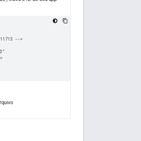
11713
rquivo