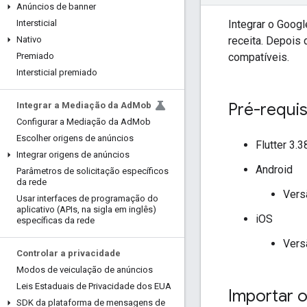
Anúncios de banner
Integrar o
Google
Intersticial
receita. Depois 
Nativo
compatíveis.
Premiado
Intersticial premiado
Pré-requis
Integrar a Mediação da Ad
Mob
Configurar a Mediação da Ad
Mob
Escolher origens de anúncios
Flutter 3.
Integrar origens de anúncios
Android
Parâmetros de solicitação específicos
da rede
Vers
Usar interfaces de programação do
aplicativo (APIs
,
na sigla em inglês)
iOS
específicas da rede
Vers
Controlar a privacidade
Modos de veiculação de anúncios
Leis Estaduais de Privacidade dos EUA
Importar 
SDK da plataforma de mensagens de