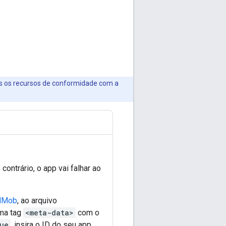
os os recursos de conformidade com a
 contrário, o app vai falhar ao
AdMob
, ao arquivo
uma tag
<meta-data>
com o
ue
, insira o ID do seu app