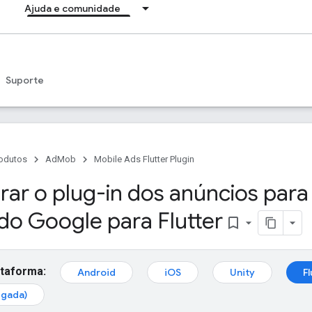
Ajuda e comunidade
Suporte
odutos
AdMob
Mobile Ads Flutter Plugin
ar o plug-in dos anúncios para 
do Google para Flutter
bookmark_border
ataforma:
Android
iOS
Unity
Fl
egada)