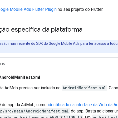
ogle Mobile Ads Flutter Plugin
no seu projeto do Flutter.
ção específica da plataforma
versão mais recente do SDK do Google Mobile Ads para ter acesso a tod
iOS
 AndroidManifest.xml
da AdMob precisa ser incluído no
AndroidManifest.xml
. Caso
ID do app da AdMob, como
identificado na interface da Web da 
p/src/main/AndroidManifest.xml
do app. Basta adicionar 
oogle.android.gms.ads.APPLICATION_ID
. Em
android:val