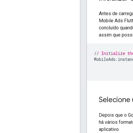
Antes de carreg
Mobile Ads Flutt
concluído quand
assim que possí
// Initialize th
MobileAds
.
instan
Selecione
Depois que o
Go
há vários format
aplicativo.