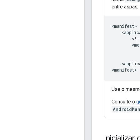
entre aspas,
<!-
<applic
Use o mes
Consulte o
g
AndroidMan
Inicializar