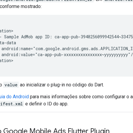
 conforme mostrado:
-
Sample
AdMob
app
ID:
ca-app-pub-3940256099942544~33475
ation>

mo
value
ao inicializar o plug-in no código do Dart.
uia do Android
para mais informações sobre como configurar o a
ifest.xml
e definir o ID do app.
 o
Google Mobile Ads Flutter Plugin