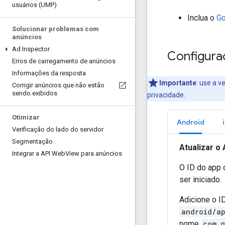
usuários (UMP)
Inclua o
Go
Solucionar problemas com
anúncios
Ad Inspector
Configura
Erros de carregamento de anúncios
Informações da resposta
Importante
: use a 
Corrigir anúncios que não estão
sendo exibidos
privacidade.
Otimizar
Android
Verificação do lado do servidor
Segmentação
Atualizar o
Integrar a API Web
View para anúncios
O ID do app 
ser iniciado.
Adicione o 
android/ap
nome
com.g