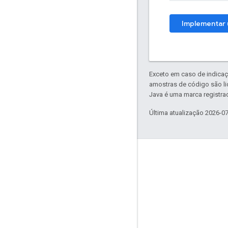
Implementar 
Exceto em caso de indicaç
amostras de código são l
Java é uma marca registrad
Última atualização 2026-0
Envolver
Google Developer Program
Google Developer Groups
Google Developer Experts
Accelerators