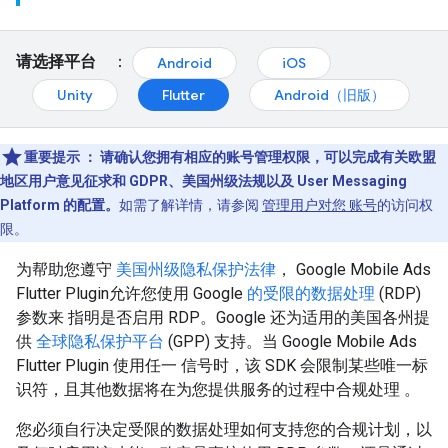
请选择平台
：
Android
iOS
Unity
Flutter
Android（旧版）
重要提示
： 请确认您拥有相应的
账号管理权限，可以完成有关欧盟
地区用户意见征求和 GDPR、美国州级法规以及 User Messaging
Platform 的配置。
如需了解详情，请参阅
管理用户对您 账号
的访问权
限。
为帮助您遵守
美国州级隐私保护法律
，
Google Mobile Ads
Flutter Plugin
允许您使用 Google
的受限的数据处理
(RDP)
参数来 指明是否启用 RDP。Google 还为适用的美国各州提
供
全球隐私保护平台
(GPP) 支持。当
Google Mobile Ads
Flutter Plugin
使用任一 信号时，该 SDK 会限制某些唯一标
识符，且其他数据将在为您提供服务的过程中合规处理 。
您必须自行决定受限的数据处理如何支持您的合规计划，以