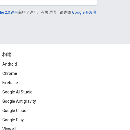
he 2.0 许可
获得了许可。有关详情，请参阅
Google 开发者
构建
Android
Chrome
Firebase
Google AI Studio
Google Antigravity
Google Cloud
Google Play
View all