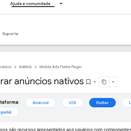
Ajuda e comunidade
Suporte
odutos
AdMob
Mobile Ads Flutter Plugin
rar anúncios nativos
bookmark_border
ataforma:
Android
iOS
Flutter
egada)
ivos são recursos apresentados aos usuários com componentes 