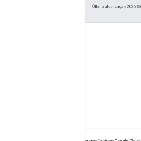
Última atualização 2026-0
Envolver
Google Developer Program
Google Developer Groups
Google Developer Experts
Accelerators
Google Cloud & NVIDIA