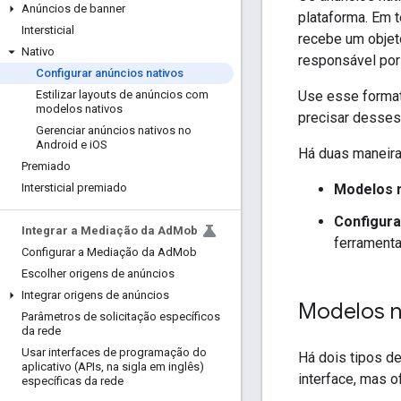
Anúncios de banner
plataforma. Em 
Intersticial
recebe um obje
Nativo
responsável por
Configurar anúncios nativos
Use esse format
Estilizar layouts de anúncios com
modelos nativos
precisar desses
Gerenciar anúncios nativos no
Android e i
OS
Há duas maneiras
Premiado
Modelos 
Intersticial premiado
Configura
Integrar a Mediação da Ad
Mob
ferramenta
Configurar a Mediação da Ad
Mob
Escolher origens de anúncios
Integrar origens de anúncios
Modelos n
Parâmetros de solicitação específicos
da rede
Usar interfaces de programação do
Há dois tipos d
aplicativo (APIs
,
na sigla em inglês)
interface, mas 
específicas da rede