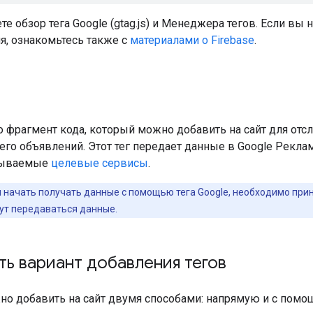
е обзор тега Google (gtag.js) и Менеджера тегов. Если вы 
я, ознакомьтесь также с
материалами о Firebase
.
то фрагмент кода, который можно добавить на сайт для о
 его объявлений. Этот тег передает данные в Google Реклам
азываемые
целевые сервисы
.
 начать получать данные с помощью тега Google, необходимо при
дут передаваться данные.
ть вариант добавления тегов
жно добавить на сайт двумя способами: напрямую и с пом