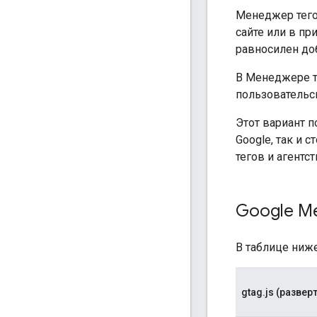
Менеджер тего
сайте или в пр
равносилен до
В Менеджере те
пользовательс
Этот вариант 
Google, так и 
тегов и агентс
Google Ме
В таблице ниж
gtag.js (разве