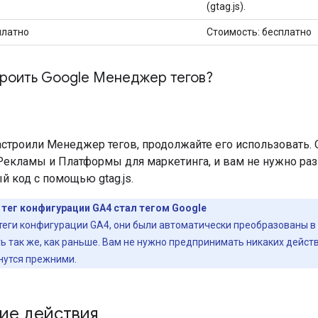
(gtag.js).
платно
Стоимость: бесплатно
троить Google Менеджер тегов?
астроили Менеджер тегов, продолжайте его использовать.
 Рекламы и Платформы для маркетинга, и вам не нужно раз
 код с помощью gtag.js.
 тег конфигурации GA4 стал тегом Google
теги конфигурации GA4, они были автоматически преобразованы в 
ь так же, как раньше. Вам не нужно предпринимать никаких действ
нутся прежними.
ие действия