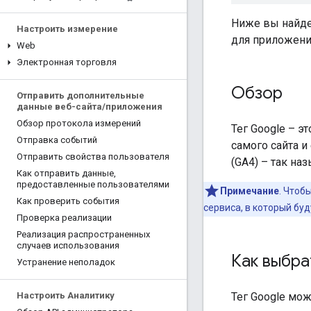
Ниже вы найдет
Настроить измерение
для приложени
Web
Электронная торговля
Обзор
Отправить дополнительные
данные веб-сайта
/
приложения
Обзор протокола измерений
Тег Google – э
Отправка событий
самого сайта и
Отправить свойства пользователя
(GA4) – так н
Как отправить данные
,
предоставленные пользователями
Примечание
.
Чтобы
Как проверить события
сервиса, в который бу
Проверка реализации
Реализация распространенных
случаев использования
Как выбра
Устранение неполадок
Тег Google мо
Настроить Аналитику