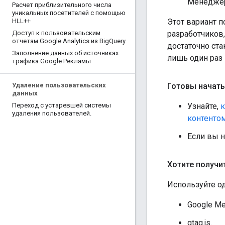
Менеджер 
Расчет приблизительного числа
уникальных посетителей с помощью
Этот вариант п
HLL++
разработчиков,
Доступ к пользовательским
отчетам Google Analytics из Big
Query
достаточно ста
Заполнение данных об источниках
лишь один раз 
трафика Google Рекламы
Готовы начать
Удаление пользовательских
данных
Узнайте,
к
Переход с устаревшей системы
удаления пользователей
.
контенто
Если вы н
Хотите получ
Используйте о
Google Ме
gtag.js.