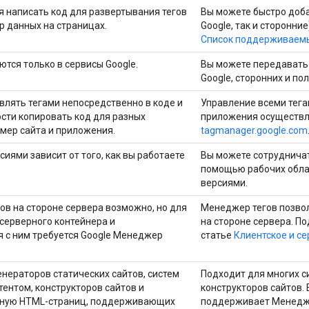
я написать код для развертывания тегов
Вы можете быстро доба
р данных на страницах.
Google, так и сторонние
Список поддерживаемы
тся только в сервисы Google.
Вы можете передавать
Google, сторонних и по
влять тегами непосредственно в коде и
Управление всеми тега
сти копировать код для разных
приложения осуществл
имер сайта и приложения.
tagmanager.google.com
иями зависит от того, как вы работаете
Вы можете сотрудничат
помощью рабочих облас
версиями.
ов на стороне сервера возможно, но для
Менеджер тегов позвол
серверного контейнера и
на стороне сервера. По
 с ним требуется Google Менеджер
статье
Клиентское и с
енераторов статических сайтов, систем
Подходит для многих с
тентом, конструкторов сайтов и
конструкторов сайтов. 
чную HTML-страниц, поддерживающих
поддерживает Менеджер