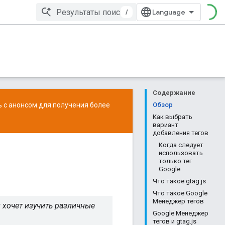
/
Содержание
ь с
анонсом
для получения более
Обзор
Как выбрать
вариант
добавления тегов
Когда следует
использовать
только тег
Google
Что такое gtag.js
Что такое Google
Менеджер тегов
и хочет изучить различные
Google Менеджер
тегов и gtag.js