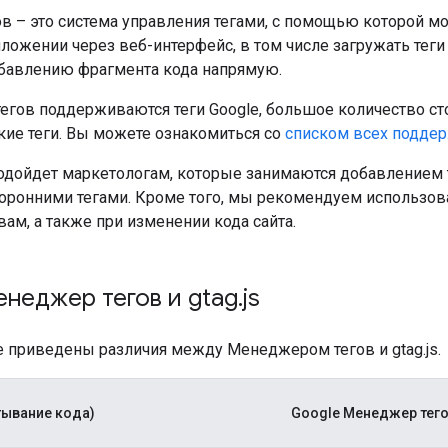
в – это система управления тегами, с помощью которой 
иложении через веб-интерфейс, в том числе загружать теги 
бавлению фрагмента кода напрямую.
гов поддерживаются теги Google, большое количество сто
кие теги. Вы можете ознакомиться со
списком всех подде
подойдет маркетологам, которые занимаются добавлением 
сторонними тегами. Кроме того, мы рекомендуем использо
твам, а также при изменении кода сайта.
неджер тегов и gtag
.
js
е приведены различия между Менеджером тегов и gtag.js.
ртывание кода)
Google Менеджер тего