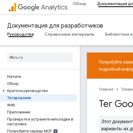
Обзор
Документация дл
Analytics
Документация для разработчиков
Руководства
Справочные материалы
Библиотеки и
Попробуйте серве
подробной инфо
Начать
Обзор
Главная
Товар
Краткое руководство
Тегирование
Тег Goo
Web
Приложение
Проверьте и устраните неполадки в
Этот документ
настройке
.
варианты их д
Попробуйте сервер MCP