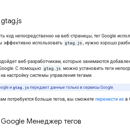
 gtag
.
js
ь код непосредственно на веб-страницы, тег Google испол
бы эффективно использовать
gtag.js
, нужно хорошо разби
подойдет веб-разработчикам, которые занимаются добавле
 Google. С помощью
gtag.js
можно установить теги непоср
 на настройку системы управления тегами.
oogle и
gtag.js
передают данные только в сервисы Google.
вам потребуется больше тегов, вы сможете
перенести их
в 
 Google Менеджер тегов