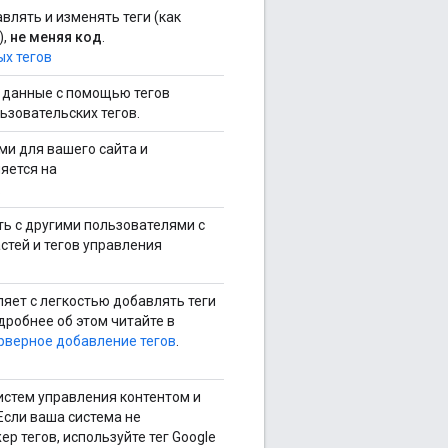
влять и изменять теги (как
),
не меняя код
.
х тегов
 данные с помощью тегов
льзовательских тегов.
ми для вашего сайта и
яется на
.
ь с другими пользователями с
тей и тегов управления
яет с легкостью добавлять теги
дробнее об этом читайте в
ерверное добавление тегов
.
истем управления контентом и
Если ваша система не
 тегов, используйте тег Google