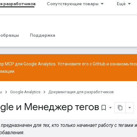
я разработчиков
Сопутствующие товары
Ещё
 образцы
Поддержка
р MCP для Google Analytics. Установите его с
GitHub
и ознакомьтес
рмации.
ы
Google Analytics
Документация для разработчиков
gle и Менеджер тегов
bookmark_border
 предназначен для тех, кто только начинает работу с тегами 
обавления.