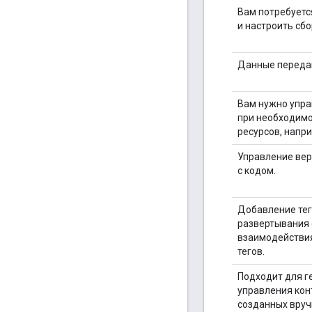
Вам потребуетс
и настроить сбо
Данные передаю
Вам нужно упра
при необходимо
ресурсов, напр
Управление верс
с кодом.
Добавление тег
развертывания 
взаимодействия
тегов.
Подходит для г
управления кон
созданных вру