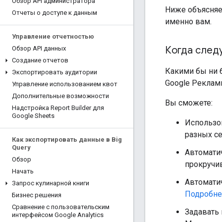
Обзор API администратора
Ниже объясняет
Отчеты о доступе к данным
именно вам.
Управление отчетностью
Когда следу
Обзор API данных
Создание отчетов
Какими бы ни б
Экспортировать аудитории
Google Рекламы
Управление использованием квот
Дополнительные возможности
Вы сможете:
Надстройка Report Builder для
Google Sheets
Использов
разных се
Как экспортировать данные в Big
Query
Автоматич
Обзор
прокручив
Начать
Автомати
Запрос кулинарной книги
Подробн
Бизнес решения
Сравнение с пользовательским
Задавать 
интерфейсом Google Analytics