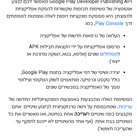
‫Google Play Developer Publishing API מאפשר לכם לבצע
אוטומציה של משימות תכופות שקשורות להפקת אפליקציות
ולהפצתן. היא מספקת פונקציות דומות לאלה שזמינות למפתחים
דרך
Play Console
, כמו:
העלאה של גרסאות חדשות של אפליקציה
פרסום אפליקציות על ידי הקצאת חבילות APK
ל
מסלולים
שונים (אלפא, בטא, השקה מדורגת או
ייצור)
יצירה ושינוי של דפי אפליקציה בחנות Google Play,
כולל טקסט וגרפיקה מותאמים לשוק המקומי וצילומי
מסך של האפליקציה במכשירים שונים
המשימות האלה מתבצעות באמצעות הפונקציונליות החדשה של
עריכות
, שמתבססת על גישה טרנזקציונית לביצוע שינויים. אתם
מקבצים כמה שינויים ל
עריכה
אחת בטיוטה, ואז מאשרים את כל
השינויים בבת אחת. (אף אחד מהשינויים לא ייכנס לתוקף עד
שהעריכה תאושר).