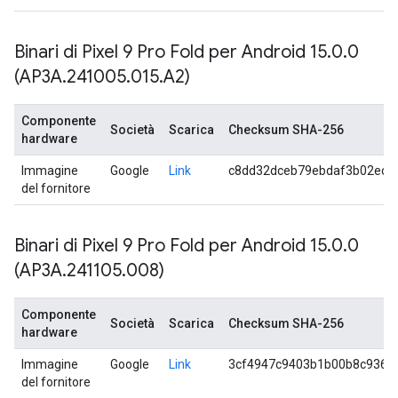
Binari di Pixel 9 Pro Fold per Android 15
.
0
.
0
(AP3A
.
241005
.
015
.
A2)
Componente
Società
Scarica
Checksum SHA-256
hardware
Immagine
Google
Link
c8dd32dceb79ebdaf3b02ece
del fornitore
Binari di Pixel 9 Pro Fold per Android 15
.
0
.
0
(AP3A
.
241105
.
008)
Componente
Società
Scarica
Checksum SHA-256
hardware
Immagine
Google
Link
3cf4947c9403b1b00b8c9368
del fornitore