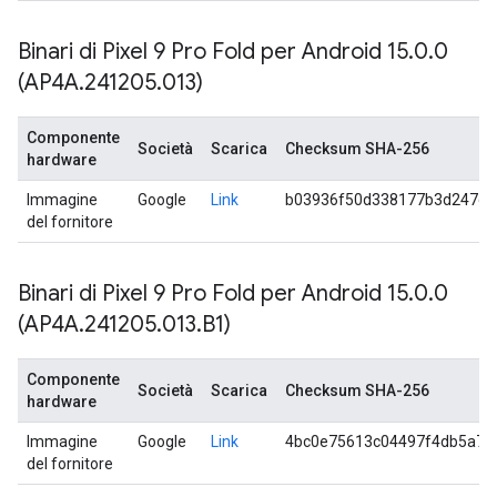
Binari di Pixel 9 Pro Fold per Android 15
.
0
.
0
(AP4A
.
241205
.
013)
Componente
Società
Scarica
Checksum SHA-256
hardware
Immagine
Google
Link
b03936f50d338177b3d247ce
del fornitore
Binari di Pixel 9 Pro Fold per Android 15
.
0
.
0
(AP4A
.
241205
.
013
.
B1)
Componente
Società
Scarica
Checksum SHA-256
hardware
Immagine
Google
Link
4bc0e75613c04497f4db5a72
del fornitore