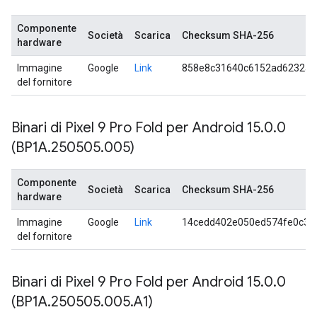
Componente
Società
Scarica
Checksum SHA-256
hardware
Immagine
Google
Link
858e8c31640c6152ad6232a0
del fornitore
Binari di Pixel 9 Pro Fold per Android 15
.
0
.
0
(BP1A
.
250505
.
005)
Componente
Società
Scarica
Checksum SHA-256
hardware
Immagine
Google
Link
14cedd402e050ed574fe0c3e
del fornitore
Binari di Pixel 9 Pro Fold per Android 15
.
0
.
0
(BP1A
.
250505
.
005
.
A1)