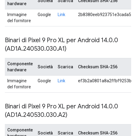
Società
Scarica
Checksum SHA-256
hardware
Immagine
Google
Link
2b8380eeb923751e3cada5a4
del fornitore
Binari di Pixel 9 Pro XL per Android 14
.
0
.
0
(AD1A
.
240530
.
030
.
A1)
Componente
Società
Scarica
Checksum SHA-256
hardware
Immagine
Google
Link
ef3b2a0801a8a2ffbf9253bd
del fornitore
Binari di Pixel 9 Pro XL per Android 14
.
0
.
0
(AD1A
.
240530
.
030
.
A2)
Componente
Società
Scarica
Checksum SHA-256