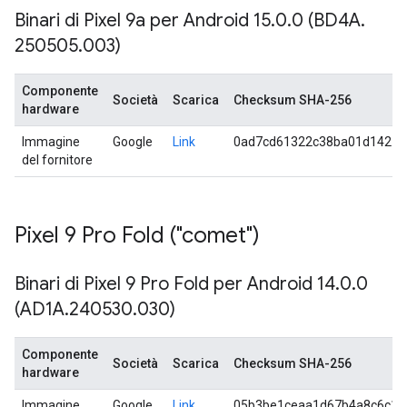
Binari di Pixel 9a per Android 15
.
0
.
0 (BD4A
.
250505
.
003)
Componente
Società
Scarica
Checksum SHA-256
hardware
Immagine
Google
Link
0ad7cd61322c38ba01d14212
del fornitore
Pixel 9 Pro Fold ("comet")
Binari di Pixel 9 Pro Fold per Android 14
.
0
.
0
(AD1A
.
240530
.
030)
Componente
Società
Scarica
Checksum SHA-256
hardware
Immagine
Google
Link
05b3be1ceaa1d67b4a8c6c18