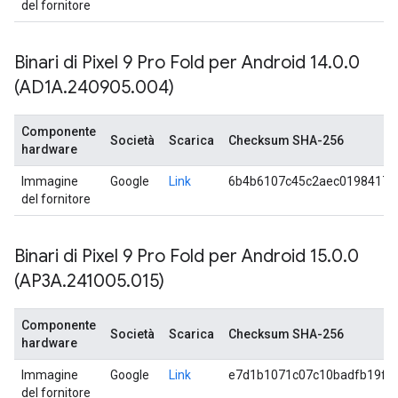
del fornitore
Binari di Pixel 9 Pro Fold per Android 14
.
0
.
0
(AD1A
.
240905
.
004)
Componente
Società
Scarica
Checksum SHA-256
hardware
Immagine
Google
Link
6b4b6107c45c2aec0198417a
del fornitore
Binari di Pixel 9 Pro Fold per Android 15
.
0
.
0
(AP3A
.
241005
.
015)
Componente
Società
Scarica
Checksum SHA-256
hardware
Immagine
Google
Link
e7d1b1071c07c10badfb19fe
del fornitore