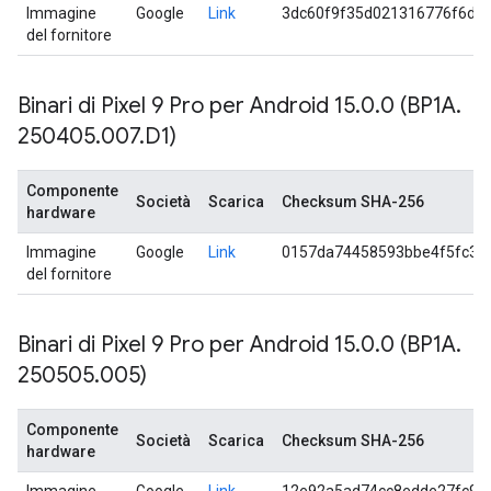
Immagine
Google
Link
3dc60f9f35d021316776f6de
del fornitore
Binari di Pixel 9 Pro per Android 15
.
0
.
0 (BP1A
.
250405
.
007
.
D1)
Componente
Società
Scarica
Checksum SHA-256
hardware
Immagine
Google
Link
0157da74458593bbe4f5fc39
del fornitore
Binari di Pixel 9 Pro per Android 15
.
0
.
0 (BP1A
.
250505
.
005)
Componente
Società
Scarica
Checksum SHA-256
hardware