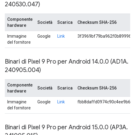
240530
.
047)
Componente
Società
Scarica
Checksum SHA-256
hardware
Immagine
Google
Link
3f3969bf79ba962f0b899961
del fornitore
Binari di Pixel 9 Pro per Android 14
.
0
.
0 (AD1A
.
240905
.
004)
Componente
Società
Scarica
Checksum SHA-256
hardware
Immagine
Google
Link
fbb8daffd0974c90c4ee9b6d
del fornitore
Binari di Pixel 9 Pro per Android 15
.
0
.
0 (AP3A
.