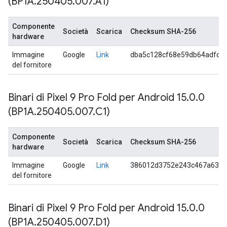
(BP1A
.
250405
.
007
.
A1)
Componente
Società
Scarica
Checksum SHA-256
hardware
Immagine
Google
Link
dba5c128cf68e59db64adfd3
del fornitore
Binari di Pixel 9 Pro Fold per Android 15
.
0
.
0
(BP1A
.
250405
.
007
.
C1)
Componente
Società
Scarica
Checksum SHA-256
hardware
Immagine
Google
Link
386012d3752e243c467a63e
del fornitore
Binari di Pixel 9 Pro Fold per Android 15
.
0
.
0
(BP1A
.
250405
.
007
.
D1)