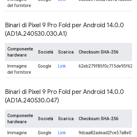
del fornitore
Binari di Pixel 9 Pro Fold per Android 14
.
0
.
0
(AD1A
.
240530
.
030
.
A1)
Componente
Società
Scarica
Checksum SHA-256
hardware
Immagine
Google
Link
62eb279f85f0c715de95f62e
del fornitore
Binari di Pixel 9 Pro Fold per Android 14
.
0
.
0
(AD1A
.
240530
.
047)
Componente
Società
Scarica
Checksum SHA-256
hardware
Immagine
Google
Link
9dcaa82adead2fce57a8e013