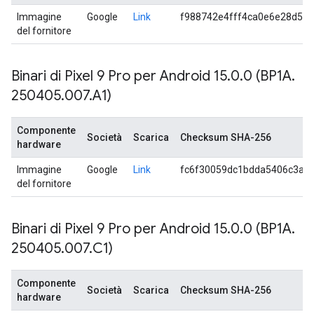
Immagine
Google
Link
f988742e4fff4ca0e6e28d57
del fornitore
Binari di Pixel 9 Pro per Android 15
.
0
.
0 (BP1A
.
250405
.
007
.
A1)
Componente
Società
Scarica
Checksum SHA-256
hardware
Immagine
Google
Link
fc6f30059dc1bdda5406c3a7
del fornitore
Binari di Pixel 9 Pro per Android 15
.
0
.
0 (BP1A
.
250405
.
007
.
C1)
Componente
Società
Scarica
Checksum SHA-256
hardware