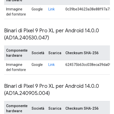
hardware
Immagine
Google
Link
0c39be34623a38e88f97a73a
del fornitore
Binari di Pixel 9 Pro XL per Android 14
.
0
.
0
(AD1A
.
240530
.
047)
Componente
Società
Scarica
Checksum SHA-256
hardware
Immagine
Google
Link
624575b63cc038eca39da09e
del fornitore
Binari di Pixel 9 Pro XL per Android 14
.
0
.
0
(AD1A
.
240905
.
004)
Componente
Società
Scarica
Checksum SHA-256
hardware