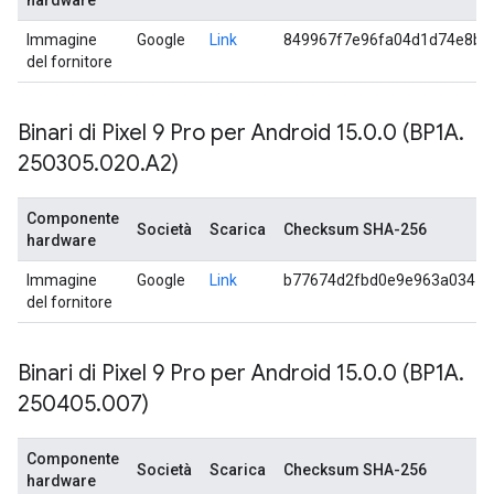
hardware
Immagine
Google
Link
849967f7e96fa04d1d74e8b2
del fornitore
Binari di Pixel 9 Pro per Android 15
.
0
.
0 (BP1A
.
250305
.
020
.
A2)
Componente
Società
Scarica
Checksum SHA-256
hardware
Immagine
Google
Link
b77674d2fbd0e9e963a0347e
del fornitore
Binari di Pixel 9 Pro per Android 15
.
0
.
0 (BP1A
.
250405
.
007)
Componente
Società
Scarica
Checksum SHA-256
hardware