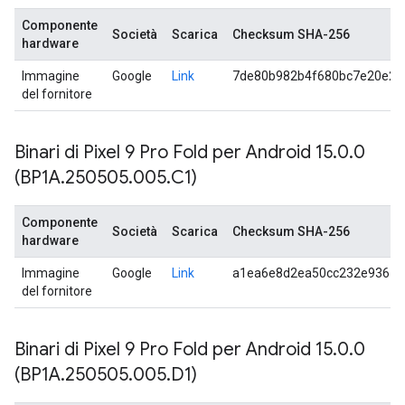
Componente
Società
Scarica
Checksum SHA-256
hardware
Immagine
Google
Link
7de80b982b4f680bc7e20e2a
del fornitore
Binari di Pixel 9 Pro Fold per Android 15
.
0
.
0
(BP1A
.
250505
.
005
.
C1)
Componente
Società
Scarica
Checksum SHA-256
hardware
Immagine
Google
Link
a1ea6e8d2ea50cc232e93615
del fornitore
Binari di Pixel 9 Pro Fold per Android 15
.
0
.
0
(BP1A
.
250505
.
005
.
D1)