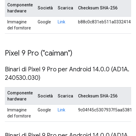
Componente
Società
Scarica
Checksum SHA-256
hardware
Immagine
Google
Link
b88c0c831eb511a033241433
del fornitore
Pixel 9 Pro ("caiman")
Binari di Pixel 9 Pro per Android 14
.
0
.
0 (AD1A
.
240530
.
030)
Componente
Società
Scarica
Checksum SHA-256
hardware
Immagine
Google
Link
9c04f45c5307937f5aa53811
del fornitore
Binari di Pixel 9 Pro per Android 14
.
0
.
0 (AD1A
.