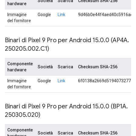
Società
Scarica
Checksum SHA-256
hardware
Immagine
Google
Link
9d46b0e44f4aed40c5916ac5
del fornitore
Binari di Pixel 9 Pro per Android 15
.
0
.
0 (AP4A
.
250205
.
002
.
C1)
Componente
Società
Scarica
Checksum SHA-256
hardware
Immagine
Google
Link
6f0138a2669d5194073277ed
del fornitore
Binari di Pixel 9 Pro per Android 15
.
0
.
0 (BP1A
.
250305
.
020)
Componente
Società
Scarica
Checksum SHA-256