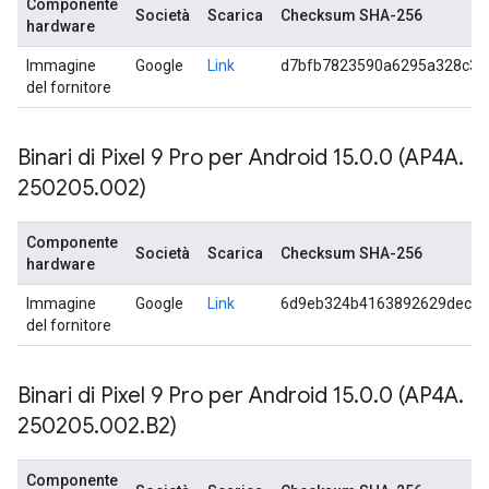
Componente
Società
Scarica
Checksum SHA-256
hardware
Immagine
Google
Link
d7bfb7823590a6295a328c35
del fornitore
Binari di Pixel 9 Pro per Android 15
.
0
.
0 (AP4A
.
250205
.
002)
Componente
Società
Scarica
Checksum SHA-256
hardware
Immagine
Google
Link
6d9eb324b4163892629dece7
del fornitore
Binari di Pixel 9 Pro per Android 15
.
0
.
0 (AP4A
.
250205
.
002
.
B2)
Componente