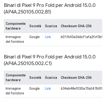
Binari di Pixel 9 Pro Fold per Android 15
.
0
.
0
(AP4A
.
250105
.
002
.
B1)
Componente
Società
Scarica
Checksum SHA-256
hardware
Immagine
Google
Link
b01f643a3ddcf1afa2fcf3b9
del fornitore
Binari di Pixel 9 Pro Fold per Android 15
.
0
.
0
(AP4A
.
250105
.
002
.
C1)
Componente
Società
Scarica
Checksum SHA-256
hardware
Immagine
Google
Link
634eb48ef030a70a547b0f05
del fornitore