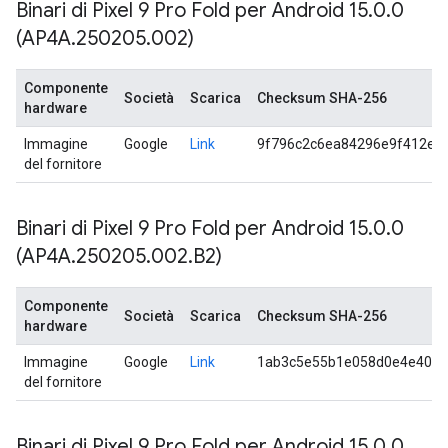
Binari di Pixel 9 Pro Fold per Android 15
.
0
.
0
(AP4A
.
250205
.
002)
Componente
Società
Scarica
Checksum SHA-256
hardware
Immagine
Google
Link
9f796c2c6ea84296e9f412ed
del fornitore
Binari di Pixel 9 Pro Fold per Android 15
.
0
.
0
(AP4A
.
250205
.
002
.
B2)
Componente
Società
Scarica
Checksum SHA-256
hardware
Immagine
Google
Link
1ab3c5e55b1e058d0e4e40cf
del fornitore
Binari di Pixel 9 Pro Fold per Android 15
.
0
.
0