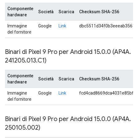
Componente
Società
Scarica
Checksum SHA-256
hardware
Immagine
Google
Link
dbc5511d34f0b3eeeab3561f
del fornitore
Binari di Pixel 9 Pro per Android 15
.
0
.
0 (AP4A
.
241205
.
013
.
C1)
Componente
Società
Scarica
Checksum SHA-256
hardware
Immagine
Google
Link
fcd4cad8669dca4031e85bf1
del fornitore
Binari di Pixel 9 Pro per Android 15
.
0
.
0 (AP4A
.
250105
.
002)