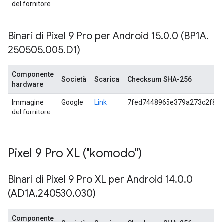
del fornitore
Binari di Pixel 9 Pro per Android 15
.
0
.
0 (BP1A
.
250505
.
005
.
D1)
Componente
Società
Scarica
Checksum SHA-256
hardware
Immagine
Google
Link
7fed7448965e379a273c2f84
del fornitore
Pixel 9 Pro XL ("komodo")
Binari di Pixel 9 Pro XL per Android 14
.
0
.
0
(AD1A
.
240530
.
030)
Componente