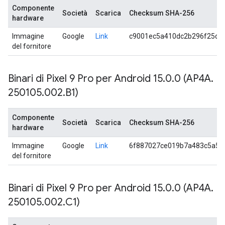
Componente
Società
Scarica
Checksum SHA-256
hardware
Immagine
Google
Link
c9001ec5a410dc2b296f25d3
del fornitore
Binari di Pixel 9 Pro per Android 15
.
0
.
0 (AP4A
.
250105
.
002
.
B1)
Componente
Società
Scarica
Checksum SHA-256
hardware
Immagine
Google
Link
6f887027ce019b7a483c5a52
del fornitore
Binari di Pixel 9 Pro per Android 15
.
0
.
0 (AP4A
.
250105
.
002
.
C1)