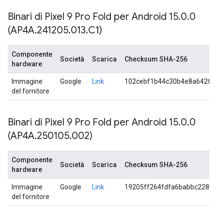
Binari di Pixel 9 Pro Fold per Android 15
.
0
.
0
(AP4A
.
241205
.
013
.
C1)
Componente
Società
Scarica
Checksum SHA-256
hardware
Immagine
Google
Link
102cebf1b44c30b4e8a642f0
del fornitore
Binari di Pixel 9 Pro Fold per Android 15
.
0
.
0
(AP4A
.
250105
.
002)
Componente
Società
Scarica
Checksum SHA-256
hardware
Immagine
Google
Link
19205ff264fdfa6babbc228b
del fornitore