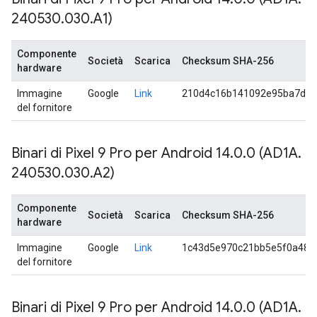
240530
.
030
.
A1)
Componente
Società
Scarica
Checksum SHA-256
hardware
Immagine
Google
Link
210d4c16b141092e95ba7d5a
del fornitore
Binari di Pixel 9 Pro per Android 14
.
0
.
0 (AD1A
.
240530
.
030
.
A2)
Componente
Società
Scarica
Checksum SHA-256
hardware
Immagine
Google
Link
1c43d5e970c21bb5e5f0a485
del fornitore
Binari di Pixel 9 Pro per Android 14
.
0
.
0 (AD1A
.