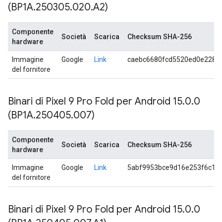
(BP1A
.
250305
.
020
.
A2)
Componente
Società
Scarica
Checksum SHA-256
hardware
Immagine
Google
Link
caebc6680fcd5520ed0e228a
del fornitore
Binari di Pixel 9 Pro Fold per Android 15
.
0
.
0
(BP1A
.
250405
.
007)
Componente
Società
Scarica
Checksum SHA-256
hardware
Immagine
Google
Link
5abf9953bce9d16e253f6c1a
del fornitore
Binari di Pixel 9 Pro Fold per Android 15
.
0
.
0