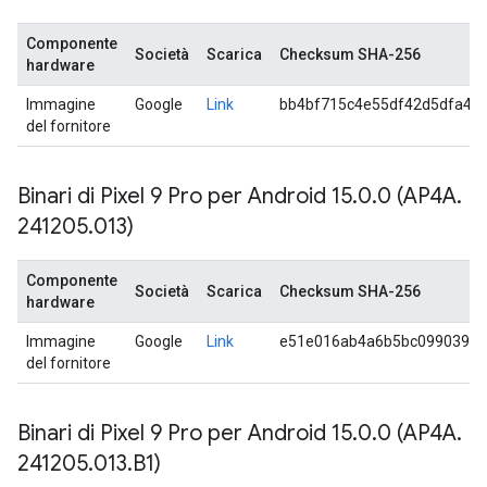
Componente
Società
Scarica
Checksum SHA-256
hardware
Immagine
Google
Link
bb4bf715c4e55df42d5dfa4b
del fornitore
Binari di Pixel 9 Pro per Android 15
.
0
.
0 (AP4A
.
241205
.
013)
Componente
Società
Scarica
Checksum SHA-256
hardware
Immagine
Google
Link
e51e016ab4a6b5bc099039ca
del fornitore
Binari di Pixel 9 Pro per Android 15
.
0
.
0 (AP4A
.
241205
.
013
.
B1)