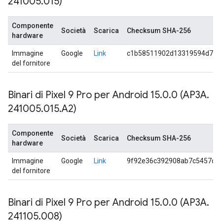
241005
.
015)
Componente
Società
Scarica
Checksum SHA-256
hardware
Immagine
Google
Link
c1b58511902d13319594d7db
del fornitore
Binari di Pixel 9 Pro per Android 15
.
0
.
0 (AP3A
.
241005
.
015
.
A2)
Componente
Società
Scarica
Checksum SHA-256
hardware
Immagine
Google
Link
9f92e36c392908ab7c5457cc
del fornitore
Binari di Pixel 9 Pro per Android 15
.
0
.
0 (AP3A
.
241105
.
008)