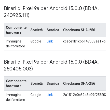
Binari di Pixel 9a per Android 15
.
0
.
0 (BD4A
.
240925
.
111)
Componente
Società
Scarica
Checksum SHA-256
hardware
Immagine
Google
Link
ccece1b1cbb147508ae17dae
del fornitore
Binari di Pixel 9a per Android 15
.
0
.
0 (BD4A
.
250405
.
003)
Componente
Società
Scarica
Checksum SHA-256
hardware
Immagine
Google
Link
2a1512e0c52d8d09f258f030
del fornitore