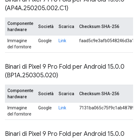
(AP4A
.
250205
.
002
.
C1)
Componente
Società
Scarica
Checksum SHA-256
hardware
Immagine
Google
Link
faad5c9e3afb0548246d3a1e
del fornitore
Binari di Pixel 9 Pro Fold per Android 15
.
0
.
0
(BP1A
.
250305
.
020)
Componente
Società
Scarica
Checksum SHA-256
hardware
Immagine
Google
Link
7131ba065c75f9c1ab487898
del fornitore
Binari di Pixel 9 Pro Fold per Android 15
.
0
.
0