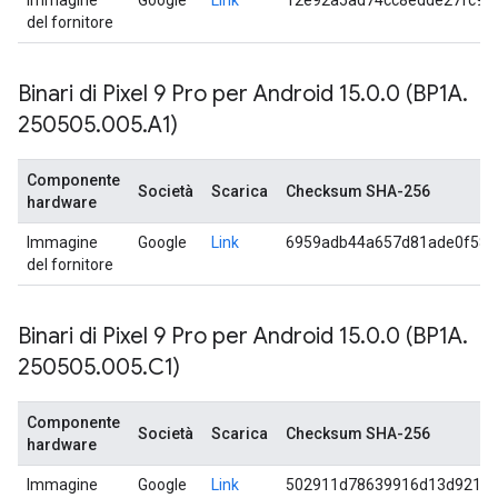
Immagine
Google
Link
12e92a5ad74cc8edde27fc9d
del fornitore
Binari di Pixel 9 Pro per Android 15
.
0
.
0 (BP1A
.
250505
.
005
.
A1)
Componente
Società
Scarica
Checksum SHA-256
hardware
Immagine
Google
Link
6959adb44a657d81ade0f580
del fornitore
Binari di Pixel 9 Pro per Android 15
.
0
.
0 (BP1A
.
250505
.
005
.
C1)
Componente
Società
Scarica
Checksum SHA-256
hardware
Immagine
Google
Link
502911d78639916d13d92174