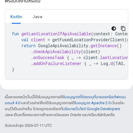
พร้อมใช้งานหรือไม่
Kotlin
Java
fun
getLastLocationIfApiAvailable
(
context
:
Context
val
client
=
getFusedLocationProviderClient
(
co
return
GoogleApiAvailability
.
getInstance
()
.
checkApiAvailability
(
client
)
.
onSuccessTask
{
_
-
>
client
.
lastLocation
.
addOnFailureListener
{
_
-
>
Log
.
d
(
TAG
,
"L
}
เนื้อหาของหน้าเว็บนี้ได้รับอนุญาตภายใต้
ใบอนุญาตที่ต้องระบุที่มาของครีเอทีฟคอม
มอนส์ 4.0
และตัวอย่างโค้ดได้รับอนุญาตภายใต้
ใบอนุญาต Apache 2.0
เว้นแต่จะ
ระบุไว้เป็นอย่างอื่น โปรดดูรายละเอียดที่
นโยบายเว็บไซต์ Google Developers
Java เป็นเครื่องหมายการค้าจดทะเบียนของ Oracle และ/หรือบริษัทในเครือ
อัปเดตล่าสุด 2026-07-11 UTC