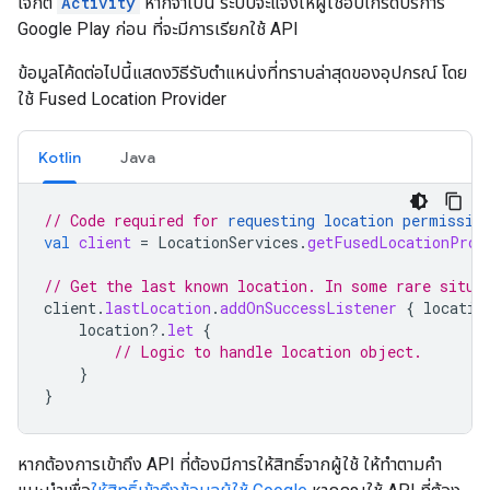
เจ็กต์
Activity
หากจำเป็น ระบบจะแจ้งให้ผู้ใช้อัปเกรดบริการ
Google Play ก่อน ที่จะมีการเรียกใช้ API
ข้อมูลโค้ดต่อไปนี้แสดงวิธีรับตำแหน่งที่ทราบล่าสุดของอุปกรณ์ โดย
ใช้ Fused Location Provider
Kotlin
Java
// Code required for 
requesting location permissio
val
client
=
LocationServices
.
getFusedLocationProv
// Get the last known location. In some rare situa
client
.
lastLocation
.
addOnSuccessListener
{
locatio
location
?.
let
{
// Logic to handle location object.
}
}
หากต้องการเข้าถึง API ที่ต้องมีการให้สิทธิ์จากผู้ใช้ ให้ทำตามคำ