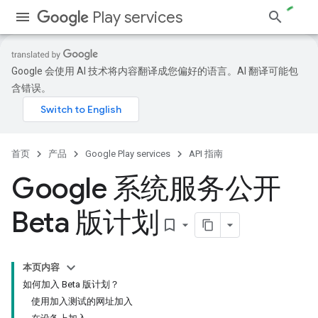
Play services
Google 会使用 AI 技术将内容翻译成您偏好的语言。AI 翻译可能包
含错误。
首页
产品
Google Play services
API 指南
Google 系统服务公开
Beta 版计划
bookmark_border
本页内容
如何加入 Beta 版计划？
使用加入测试的网址加入