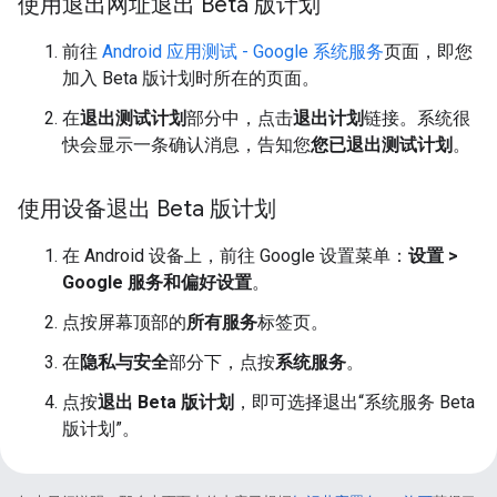
使用退出网址退出 Beta 版计划
前往
Android 应用测试 - Google 系统服务
页面，即您
加入 Beta 版计划时所在的页面。
在
退出测试计划
部分中，点击
退出计划
链接。系统很
快会显示一条确认消息，告知您
您已退出测试计划
。
使用设备退出 Beta 版计划
在 Android 设备上，前往 Google 设置菜单：
设置 >
Google 服务和偏好设置
。
点按屏幕顶部的
所有服务
标签页。
在
隐私与安全
部分下，点按
系统服务
。
点按
退出 Beta 版计划
，即可选择退出“系统服务 Beta
版计划”。