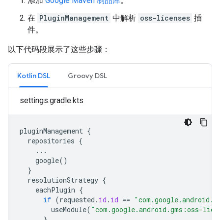
添加
Google Maven 制品库
。
在
PluginManagement
中解析
oss-licenses
插
件。
以下代码段展示了这些步骤：
Kotlin DSL
Groovy DSL
settings.gradle.kts
pluginManagement
{
repositories
{
...
google
()
}
resolutionStrategy
{
eachPlugin
{
if
(
requested
.
id
.
id
==
"com.google.android.g
useModule
(
"com.google.android.gms:oss-lice
}