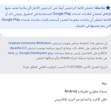
ملاحظة:
تتضمّن قائمة التراخيص أيضًا نص الترخيص الكامل لأي مكتبة تعتمد عليها
الإغلاق المتعدّي لمكتبات خدمات Google Play المستخدَمة في التطبيق. ويعني ذلك أنّ
القائمة تتضمّن أي مكتبات مفتوحة المصدر تُستخدَم لإنشاء مكتبات خدمات Google Play
التي يتم تجميعها في تطبيقك.
إنّ محتوى هذه الصفحة مرخّص بموجب
ترخيص Creative Commons Attribution
4.0‏
ما لم يُنصّ على خلاف ذلك، ونماذج الرموز مرخّصة بموجب
ترخيص Apache 2.0‏
.
للاطّلاع على التفاصيل، يُرجى مراجعة
سياسات موقع Google Developers‏
. إنّ Java
هي علامة تجارية مسجَّلة لشركة Oracle و/أو شركائها التابعين.
تاريخ التعديل الأخير: 2026-07-11 (حسب التوقيت العالمي المتفَّق عليه)
ربط
مدوّنة مطوّري تطبيقات Android
تلقّي الأخبار والنصائح عبر البريد الإلكتروني