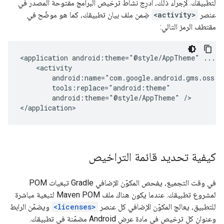
لتطبيقك. لإجراء ذلك، أدرِج نشاط ترخيص البرامج مفتوحة المصدر في
عنصر
<activity>
ضِمن ملف بيان تطبيقك، كما هو موضّح في
مقتطف الرمز التالي:
<application
android:theme="@style/AppTheme"
android:theme="@style/AppTheme"
/>

</application>
كيفية تحديد قائمة التراخيص
في وقت التجميع، يفحص المكوّن الإضافي Gradle تبعيات POM
لمشروع تطبيقك. عندما يكون هناك ملف Maven POM لتبعية مباشرة
للتطبيق، يعالج المكوّن الإضافي كل عنصر
<licenses>
ويضمّن الرابط
وعنوان كل ترخيص في مادة عرض Android مضمّنة في تطبيقك.