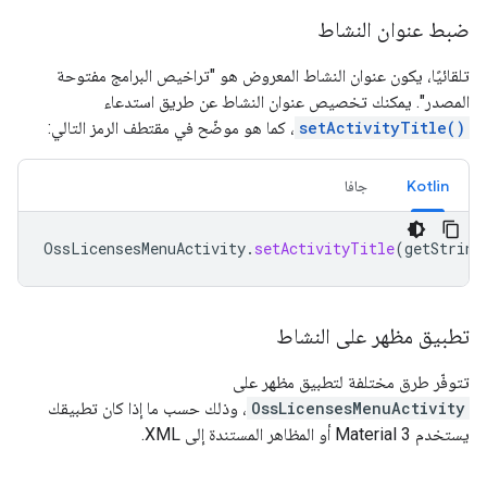
ضبط عنوان النشاط
تلقائيًا، يكون عنوان النشاط المعروض هو "تراخيص البرامج مفتوحة
المصدر". يمكنك تخصيص عنوان النشاط عن طريق استدعاء
setActivityTitle()
، كما هو موضّح في مقتطف الرمز التالي:
Kotlin
جافا
OssLicensesMenuActivity
.
setActivityTitle
(
getString
تطبيق مظهر على النشاط
تتوفّر طرق مختلفة لتطبيق مظهر على
OssLicensesMenuActivity
، وذلك حسب ما إذا كان تطبيقك
يستخدم Material 3 أو المظاهر المستندة إلى XML.