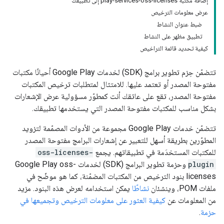
إضافة مكتبة play-services-oss-licenses إلى تطبيقك
عرض معلومات الترخيص
ضبط عنوان النشاط
تطبيق مظهر على النشاط
كيفية تحديد قائمة التراخيص
تتضمّن حِزم تطوير برامج (SDK) لخدمات Google Play أحيانًا مكتبات
مفتوحة المصدر أو تعتمد عليها. للامتثال لمتطلبات ترخيص المكتبات
مفتوحة المصدر، تقع على عاتقك أنت كمطوّر مسؤولية عرض الإشعارات
بشكل مناسب للمكتبات مفتوحة المصدر التي يستخدمها تطبيقك.
تتضمّن خدمات Google Play مجموعة من الأدوات المصمّمة لتزويد
المطوّرين بطريقة أسهل للتعبير عن إشعارات البرامج مفتوحة المصدر
للمكتبات المستخدَمة في تطبيقاتهم. يجمع
oss-licenses-
plugin
وحزمة تطوير البرامج (SDK) لخدمات Google Play oss-
licenses بنود الترخيص من المكتبات المضمّنة، كما هو موضّح في
ملفات POM، وينشئان
نشاطًا
يمكن استخدامه لعرض هذه البنود. مزيد
من المعلومات عن
كيفية العثور على معلومات الترخيص وتجميعها في
حزمة
.