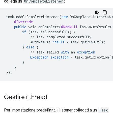
collega un
OnCompleteListener
:
task
.
addOnCompleteListener
(
new
OnCompleteListener<Au
@Override
public
void
onComplete
(
@NonNull
Task<AuthResult>
if
(
task
.
isSuccessful
())
{
//
Task
completed
successfully
AuthResult
result
=
task
.
getResult
();
}
else
{
//
Task
failed
with
an
exception
Exception
exception
=
task
.
getException
(
}
}
}
);
Gestire i thread
Per impostazione predefinita, i listener collegati a un
Task