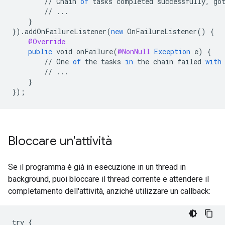
//
Chain
of
tasks
completed
successfully
,
go
//
...
}
}
).
addOnFailureListener
(
new
OnFailureListener
()
{
@Override
public
void
onFailure
(
@NonNull
Exception
e
)
{
//
One
of
the
tasks
in
the
chain
failed
with
//
...
}
}
);
Bloccare un'attività
Se il programma è già in esecuzione in un thread in
background, puoi bloccare il thread corrente e attendere il
completamento dell'attività, anziché utilizzare un callback:
try {
