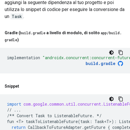
aggiungi la seguente dipendenza al tuo progetto e poi
utilizza lo snippet di codice per eseguire la conversione da
un
Task
.
Gradle (
build
.
gradle
a livello di modulo
,
di solito
app
/
build
.
gradle
)
implementation
"androidx.concurrent:concurrent-futur
build
.
gradle
Snippet
import
com.google.common.util.concurrent.ListenableF
//
...
/**
Convert
Task
to
ListenableFuture
.
*/
fun
 <
T
> 
taskToListenableFuture
(
task
:
Task<T>
):
List
return
CallbackToFutureAdapter
.
getFuture
{
complet