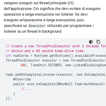
vengono eseguiti sul thread principale (UI)
dell'applicazione. Ciò significa che devi evitare di eseguire
operazioni a lunga esecuzione nei listener. Se devi
eseguire un'operazione a lunga esecuzione, puoi
specificare un
Executor
utilizzato per programmare i
listener su un thread in background.
// Create a new ThreadPoolExecutor with 2 threads fo
// device and a 60 second keep-alive time.
int
numCores
=
Runtime
.
getRuntime
().
availableProcess
ThreadPoolExecutor
executor
=
new
ThreadPoolExecutor
60
L
,
TimeUnit
.
SECONDS
,
new
LinkedBlockingQue
task
.
addOnCompleteListener
(
executor
,
new
OnCompleteL
@
Override
public
void
onComplete
(@
NonNull
Task<AuthResult>
// ...
}
});