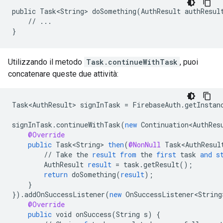
public Task<String> doSomething(AuthResult authResult
    // ...

}
Utilizzando il metodo
Task.continueWithTask
, puoi
concatenare queste due attività:
Task<AuthResult>
signInTask
=
FirebaseAuth
.
getInstan
signInTask
.
continueWithTask
(
new
Continuation<AuthRes
@Override
public
Task<String>
then
(
@NonNull
Task<AuthResul
//
Take
the
result
from
the
first
task
and
s
AuthResult
result
=
task
.
getResult
();
return
doSomething
(
result
);
}
}
).
addOnSuccessListener
(
new
OnSuccessListener<String
@Override
public
void
onSuccess
(
String
s
)
{