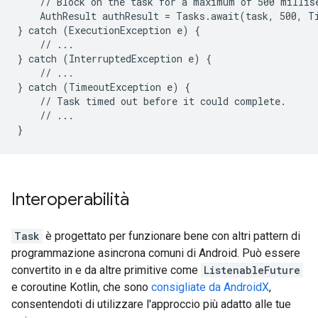
    // Block on the task for a maximum of 500 millise
    AuthResult authResult = Tasks.await(task, 500, T
} catch (ExecutionException e) {

    // ...

} catch (InterruptedException e) {

    // ...

} catch (TimeoutException e) {

    // Task timed out before it could complete.

    // ...

}
Interoperabilità
Task
è progettato per funzionare bene con altri pattern di
programmazione asincrona comuni di Android. Può essere
convertito in e da altre primitive come
ListenableFuture
e coroutine Kotlin, che sono
consigliate da AndroidX
,
consentendoti di utilizzare l'approccio più adatto alle tue