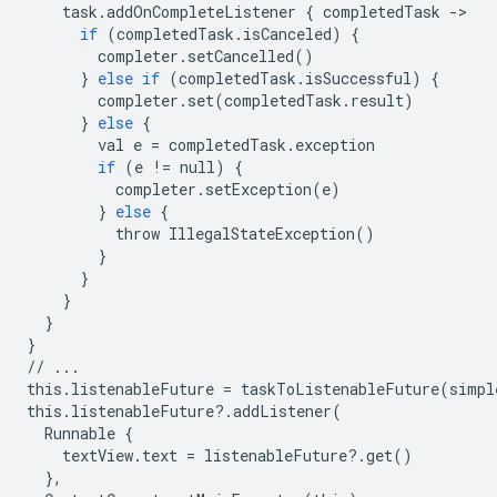
task
.
addOnCompleteListener
{
completedTask
-
>

if
(
completedTask
.
isCanceled
)
{
completer
.
setCancelled
()
}
else
if
(
completedTask
.
isSuccessful
)
{
completer
.
set
(
completedTask
.
result
)
}
else
{
val
e
=
completedTask
.
exception
if
(
e
!=
null
)
{
completer
.
setException
(
e
)
}
else
{
throw
IllegalStateException
()
}
}
}
}
}
//
...
this
.
listenableFuture
=
taskToListenableFuture
(
simpl
this
.
listenableFuture
?
.
addListener
(
Runnable
{
textView
.
text
=
listenableFuture
?
.
get
()
},