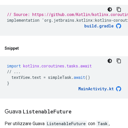
// Source: https://github.com/Kotlin/kotlinx.corouti
implementation
'
org
.
jetbrains
.
kotlinx
:
kotlinx
-
corout
build
.
gradle
Snippet
import
kotlinx.coroutines.tasks.await
//
...
textView
.
text
=
simpleTask
.
await
()
}
MainActivity
.
kt
Guava
Listenable
Future
Per utilizzare Guava
ListenableFuture
con
Task
,