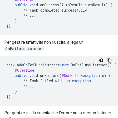
public
void
onSuccess
(
AuthResult
authResult
)
{
//
Task
completed
successfully
//
...
}
}
);
Per gestire un'attività non riuscita, allega un
OnFailureListener
:
task
.
addOnFailureListener
(
new
OnFailureListener
()
{
@Override
public
void
onFailure
(
@NonNull
Exception
e
)
{
//
Task
failed
with
an
exception
//
...
}
}
);
Per gestire sia la riuscita che l'errore nello stesso listener,