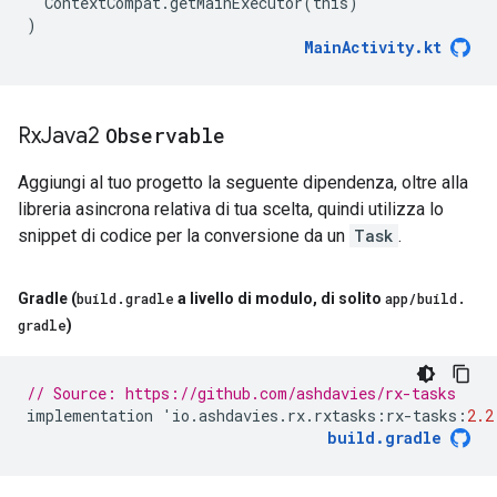
ContextCompat
.
getMainExecutor
(
this
)
)
MainActivity
.
kt
Rx
Java2
Observable
Aggiungi al tuo progetto la seguente dipendenza, oltre alla
libreria asincrona relativa di tua scelta, quindi utilizza lo
snippet di codice per la conversione da un
Task
.
Gradle (
build
.
gradle
a livello di modulo
,
di solito
app
/
build
.
gradle
)
// Source: https://github.com/ashdavies/rx-tasks
implementation
'
io
.
ashdavies
.
rx
.
rxtasks
:
rx
-
tasks
:
2.2
build
.
gradle