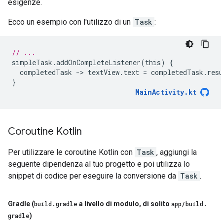
esigenze.
Ecco un esempio con l'utilizzo di un
Task
:
// ...
simpleTask
.
addOnCompleteListener
(
this
)
{
completedTask
-
>
textView
.
text
=
completedTask
.
res
}
MainActivity
.
kt
Coroutine Kotlin
Per utilizzare le coroutine Kotlin con
Task
, aggiungi la
seguente dipendenza al tuo progetto e poi utilizza lo
snippet di codice per eseguire la conversione da
Task
.
Gradle (
build
.
gradle
a livello di modulo
,
di solito
app
/
build
.
gradle
)