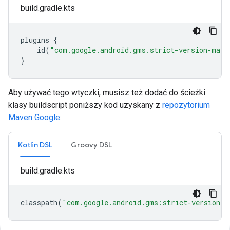
build.gradle.kts
plugins
{
id
(
"com.google.android.gms.strict-version-matc
}
Aby używać tego wtyczki, musisz też dodać do ścieżki
klasy buildscript poniższy kod uzyskany z
repozytorium
Maven Google
:
Kotlin DSL
Groovy DSL
build.gradle.kts
classpath
(
"com.google.android.gms:strict-version-m