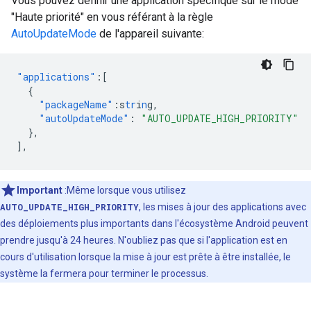
Vous pouvez définir une application spécifique sur le mode
"Haute priorité" en vous référant à la règle
AutoUpdateMode
de l'appareil suivante:
"applications"
:[
{
"packageName"
:
s
tr
i
n
g
,
"autoUpdateMode"
:
"AUTO_UPDATE_HIGH_PRIORITY"
},
],
Important
:Même lorsque vous utilisez
AUTO_UPDATE_HIGH_PRIORITY
, les mises à jour des applications avec
des déploiements plus importants dans l'écosystème Android peuvent
prendre jusqu'à 24 heures. N'oubliez pas que si l'application est en
cours d'utilisation lorsque la mise à jour est prête à être installée, le
système la fermera pour terminer le processus.