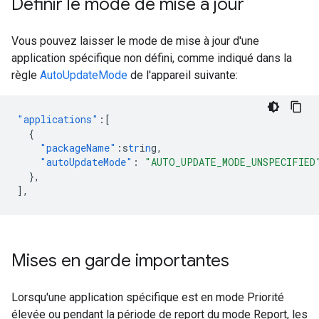
Définir le mode de mise à jour
Vous pouvez laisser le mode de mise à jour d'une
application spécifique non défini, comme indiqué dans la
règle
AutoUpdateMode
de l'appareil suivante:
"applications"
:[
{
"packageName"
:
s
tr
i
n
g
,
"autoUpdateMode"
:
"AUTO_UPDATE_MODE_UNSPECIFIED
},
],
Mises en garde importantes
Lorsqu'une application spécifique est en mode Priorité
élevée ou pendant la période de report du mode Report, les