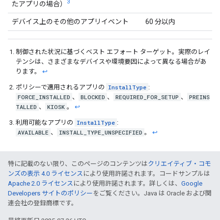
3
たアプリの場合）
デバイス上のその他のアプリイベント
60 分以内
制御された状況に基づくベスト エフォート ターゲット。実際のレイ
テンシは、さまざまなデバイスや環境要因によって異なる場合があ
ります。
↩
ポリシーで適用されるアプリの
InstallType
:
FORCE_INSTALLED
、
BLOCKED
、
REQUIRED_FOR_SETUP
、
PREINS
TALLED
、
KIOSK
。
↩
利用可能なアプリの
InstallType
:
AVAILABLE
、
INSTALL_TYPE_UNSPECIFIED
。
↩
特に記載のない限り、このページのコンテンツは
クリエイティブ・コモ
ンズの表示 4.0 ライセンス
により使用許諾されます。コードサンプルは
Apache 2.0 ライセンス
により使用許諾されます。詳しくは、
Google
Developers サイトのポリシー
をご覧ください。Java は Oracle および関
連会社の登録商標です。