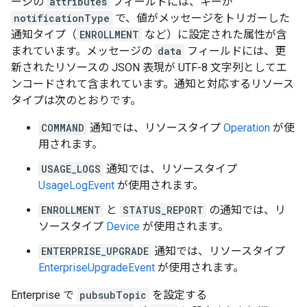
ージの
attributes
フィールドには、キーが
notificationType
で、値がメッセージをトリガーした
通知タイプ（
ENROLLMENT
など）に設定された属性が含
まれています。メッセージの
data
フィールドには、更
新されたリソースの JSON 表現が UTF-8 文字列としてエ
ンコードされて含まれています。通知と対応するリソース
タイプは次のとおりです。
COMMAND
通知では、リソースタイプ
Operation
が使
用されます。
USAGE_LOGS
通知では、リソースタイプ
UsageLogEvent
が使用されます。
ENROLLMENT
と
STATUS_REPORT
の通知では、リ
ソースタイプ
Device
が使用されます。
ENTERPRISE_UPGRADE
通知では、リソースタイプ
EnterpriseUpgradeEvent
が使用されます。
Enterprise で
pubsubTopic
を設定する