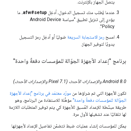
يتصل الجهاز بالإنترنت.
عندما يُطلب منك تسجيل الدخول، أدخِل
afw#setup
، ما
يؤدي إلى تنزيل تطبيق "سياسة Android Device
Policy".
امسح
رمز الاستجابة السريعة
ضوئيًا أو أدخِل رمز التسجيل
يدويًا لتوفير الجهاز.
برنامج "إعداد الأجهزة الجوّالة للمؤسسات دفعةً واحدة"
Android 8.0 والإصدارات الأحدث (Pixel 7.1 والإصدارات الأحدث)
تكون الأجهزة التي تم شراؤها من
مورّد معتمَد في برنامج "إعداد الأجهزة
الجوّالة للمؤسسات دفعةً واحدة"
مؤهَّلة للاستفادة من البرنامج، وهو
طريقة مبسَّطة للإعداد المُسبق للأجهزة كي يتم توفير المتطلبات اللازمة
لها تلقائيًا عند تشغيلها لأول مرة.
يمكن للمؤسسات إنشاء عمليات ضبط تتضمّن تفاصيل الإعداد لأجهزتها