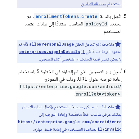
باستخدام
مصادقة التطبيق
.
اتّصِل بالدالة
enrollmentTokens.create
، مع
تحديد
policyId
المناسب استنادًا إلى بيانات اعتماد
المستخدم.
ملاحظة:
تم تجاهل الحقل
allowPersonalUsage
لأنّه تم
تحديد القيمة مسبقًا في
enterprises.signInDetails[]
.
لا يمكن تغيير قيمة الاستخدام الشخصي أثناء التسجيل.
أدخِل رمز التسجيل الذي تم إنشاؤه في الخطوة 5 باستخدام
إعادة توجيه عنوان URL، وذلك في النموذج
https://enterprise.google.com/android/
.
enroll?et=<token>
ملاحظة:
إذا لم يكن مسموحًا للمستخدم بإكمال عملية الإعداد،
يمكنك عرض شاشات خطأ مخصّصة وإعادة التوجيه إلى
https://enterprise.google.com/android/enro
ll/invalid
لمساعدة المستخدم في إعادة ضبط جهازه.