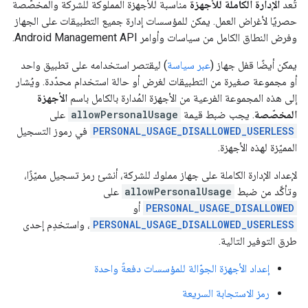
تُعد
الإدارة الكاملة للأجهزة
مناسبة للأجهزة المملوكة للشركة والمخصّصة
حصريًا لأغراض العمل. يمكن للمؤسسات إدارة جميع التطبيقات على الجهاز
وفرض النطاق الكامل من سياسات وأوامر Android Management API.
يمكن أيضًا قفل جهاز (
عبر سياسة
) ليقتصر استخدامه على تطبيق واحد
أو مجموعة صغيرة من التطبيقات لغرض أو حالة استخدام محدّدة. ويُشار
إلى هذه المجموعة الفرعية من الأجهزة المُدارة بالكامل باسم
الأجهزة
المخصّصة
. يجب ضبط قيمة
allowPersonalUsage
على
PERSONAL_USAGE_DISALLOWED_USERLESS
في رموز التسجيل
المميّزة لهذه الأجهزة.
لإعداد الإدارة الكاملة على جهاز مملوك للشركة، أنشئ رمز تسجيل مميّزًا،
وتأكَّد من ضبط
allowPersonalUsage
على
PERSONAL_USAGE_DISALLOWED
أو
PERSONAL_USAGE_DISALLOWED_USERLESS
، واستخدِم إحدى
طرق التوفير التالية.
إعداد الأجهزة الجوّالة للمؤسسات دفعةً واحدة
رمز الاستجابة السريعة