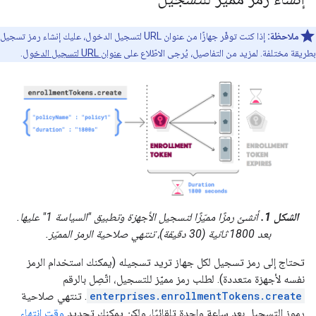
ملاحظة:
إذا كنت توفّر جهازًا من عنوان URL لتسجيل الدخول، عليك إنشاء رمز تسجيل
بطريقة مختلفة. لمزيد من التفاصيل، يُرجى الاطّلاع على
عنوان URL لتسجيل الدخول
.
الشكل 1.
أنشئ رمزًا مميّزًا لتسجيل الأجهزة وتطبيق "السياسة 1" عليها.
بعد 1800 ثانية (30 دقيقة)، تنتهي صلاحية الرمز المميّز.
تحتاج إلى رمز تسجيل لكل جهاز تريد تسجيله (يمكنك استخدام الرمز
نفسه لأجهزة متعددة). لطلب رمز مميّز للتسجيل، اتّصِل بالرقم
enterprises.enrollmentTokens.create
. تنتهي صلاحية
رموز التسجيل بعد ساعة واحدة تلقائيًا، ولكن يمكنك تحديد
وقت انتهاء