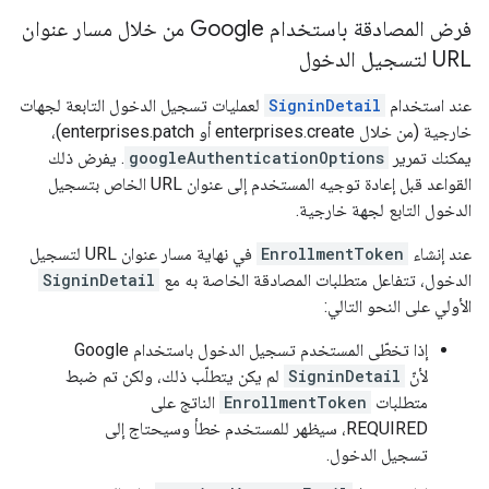
فرض المصادقة باستخدام Google من خلال مسار عنوان
URL لتسجيل الدخول
عند استخدام
SigninDetail
لعمليات تسجيل الدخول التابعة لجهات
خارجية (من خلال enterprises.create أو enterprises.patch)،
يمكنك تمرير
googleAuthenticationOptions
. يفرض ذلك
القواعد قبل إعادة توجيه المستخدم إلى عنوان URL الخاص بتسجيل
الدخول التابع لجهة خارجية.
عند إنشاء
EnrollmentToken
في نهاية مسار عنوان URL لتسجيل
الدخول، تتفاعل متطلبات المصادقة الخاصة به مع
SigninDetail
الأولي على النحو التالي:
إذا تخطّى المستخدم تسجيل الدخول باستخدام Google
لأنّ
SigninDetail
لم يكن يتطلّب ذلك، ولكن تم ضبط
متطلبات
EnrollmentToken
الناتج على
REQUIRED، سيظهر للمستخدم خطأ وسيحتاج إلى
تسجيل الدخول.