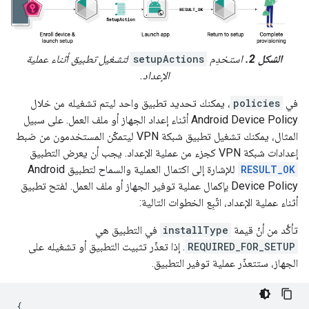
الشكل 2.
استخدِم
setupActions
لتشغيل تطبيق أثناء عملية
الإعداد.
في
policies
، يمكنك تحديد تطبيق واحد ليتم تشغيله من خلال
Android Device Policy أثناء إعداد الجهاز أو ملف العمل. على سبيل
المثال، يمكنك تشغيل تطبيق شبكة VPN ليتمكّن المستخدمون من ضبط
إعدادات شبكة VPN كجزء من عملية الإعداد. يجب أن يعرض التطبيق
RESULT_OK
للإشارة إلى اكتمال العملية والسماح لتطبيق Android
Device Policy بإكمال عملية توفير الجهاز أو ملف العمل. لفتح تطبيق
أثناء عملية الإعداد، اتّبِع الخطوات التالية:
تأكَّد من أنّ قيمة
installType
في التطبيق هي
REQUIRED_FOR_SETUP
. إذا تعذّر تثبيت التطبيق أو تشغيله على
الجهاز، ستتعذّر عملية توفير التطبيق.
{