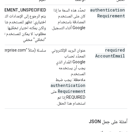
authentication
تحدِّد هذه السمة ما إذا
IREMENT_UNSPECIFIED:
Requirement
كان على المستخدم
يتم الرجوع إلى الإعدادات التلقا
المصادقة باستخدام
اختياري:
Google أثناء التسجيل.
ولكن يمكنه اختيار تخطّيها.
مطلوب:
لا يمكن للمستخدم تخط
"تخطّي" مخفي
required
عنوان البريد الإلكتروني
سلسلة (مثلاً "user@enterprise.com")
Account
Email
المحدّد لحساب
Google المُدار الذي
يجب أن يستخدمه
المستخدم.
ملاحظة:
يجب ضبط
authentication
Requirement
على
REQUIRED إذا تم
استخدام هذا الحقل.
أمثلة على حِمل JSON