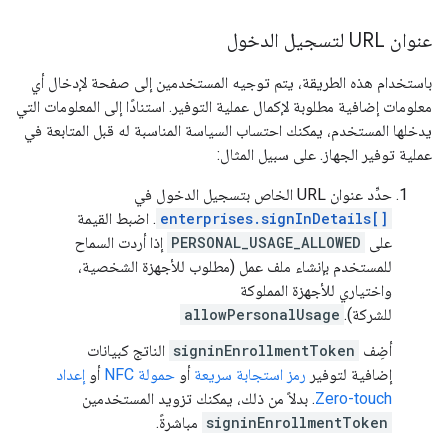
عنوان URL لتسجيل الدخول
باستخدام هذه الطريقة، يتم توجيه المستخدمين إلى صفحة لإدخال أي
معلومات إضافية مطلوبة لإكمال عملية التوفير. استنادًا إلى المعلومات التي
يدخلها المستخدم، يمكنك احتساب السياسة المناسبة له قبل المتابعة في
عملية توفير الجهاز. على سبيل المثال:
حدِّد عنوان URL الخاص بتسجيل الدخول في
enterprises.signInDetails[]
. اضبط القيمة
على
PERSONAL_USAGE_ALLOWED
إذا أردت السماح
للمستخدم بإنشاء ملف عمل (مطلوب للأجهزة الشخصية،
واختياري للأجهزة المملوكة
للشركة).
allowPersonalUsage
أضِف
signinEnrollmentToken
الناتج كبيانات
إضافية لتوفير
رمز استجابة سريعة
أو
حمولة NFC
أو
إعداد
Zero-touch
. بدلاً من ذلك، يمكنك تزويد المستخدمين
signinEnrollmentToken
مباشرةً.