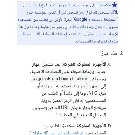
ملاحظة:
على غرار عملية إنشاء رمز التسجيل، إذا أنشأ عنوان
URL لتسجيل الدخول رمز تسجيل قبل أن تفعّل المؤسسة خيار
"المصادقة باستخدام Google" للمرة الأولى، لن يُطلب من المستخدم
تسجيل الدخول. ومع ذلك، ستتّبع أي رموز تم إنشاؤها بعد تفعيل هذا
الإعداد السلوك المعدَّل وستستخدم إعدادات المصادقة التي ضبطها
مشرف تكنولوجيا المعلومات.
حدّد خيارًا:
الأجهزة المملوكة للشركة:
بعد تشغيل جهاز
جديد أو إعادة ضبطه على الإعدادات الأصلية،
يجب نقل
signinEnrollmentToken
إلى الجهاز (عبر رمز الاستجابة السريعة أو
ميزة NFC، وما إلى ذلك) أو الطلب من
المستخدمين إدخال الرمز المميز يدويًا.
سيفتح الجهاز عنوان URL الخاص بتسجيل
الدخول المحدّد في الخطوة 1.
الأجهزة المملوكة شخصيًا:
اطلب من
المستخدمين
إضافة ملف عمل من "الإعدادات"
.