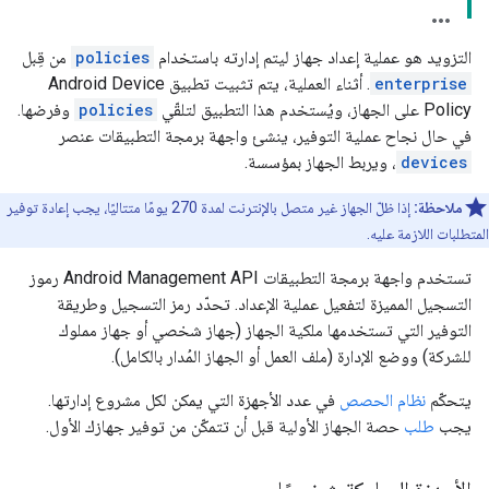
التزويد هو عملية إعداد جهاز ليتم إدارته باستخدام
policies
من قِبل
enterprise
. أثناء العملية، يتم تثبيت تطبيق Android Device
Policy على الجهاز، ويُستخدم هذا التطبيق لتلقّي
policies
وفرضها.
في حال نجاح عملية التوفير، ينشئ واجهة برمجة التطبيقات عنصر
devices
، ويربط الجهاز بمؤسسة.
ملاحظة:
إذا ظلّ الجهاز غير متصل بالإنترنت لمدة 270 يومًا متتاليًا، يجب إعادة توفير
المتطلبات اللازمة عليه.
تستخدم واجهة برمجة التطبيقات Android Management API رموز
التسجيل المميزة لتفعيل عملية الإعداد. تحدّد رمز التسجيل وطريقة
التوفير التي تستخدمها ملكية الجهاز (جهاز شخصي أو جهاز مملوك
للشركة) ووضع الإدارة (ملف العمل أو الجهاز المُدار بالكامل).
يتحكّم
نظام الحصص
في عدد الأجهزة التي يمكن لكل مشروع إدارتها.
يجب
طلب
حصة الجهاز الأولية قبل أن تتمكّن من توفير جهازك الأول.