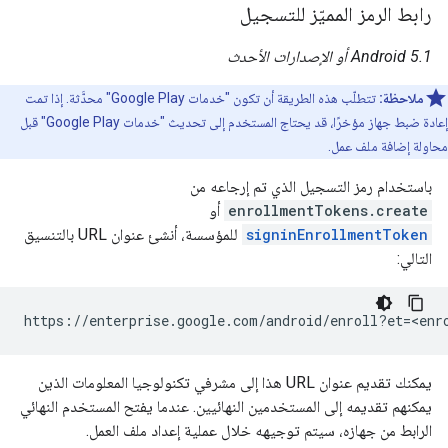
رابط الرمز المميّز للتسجيل
Android 5.1 أو الإصدارات الأحدث
ملاحظة:
تتطلّب هذه الطريقة أن تكون "خدمات Google Play" محدَّثة. إذا تمت
إعادة ضبط جهاز مؤخرًا، قد يحتاج المستخدم إلى تحديث "خدمات Google Play" قبل
محاولة إضافة ملف عمل.
باستخدام رمز التسجيل الذي تم إرجاعه من
enrollmentTokens.create
أو
signinEnrollmentToken
للمؤسسة، أنشئ عنوان URL بالتنسيق
التالي:
يمكنك تقديم عنوان URL هذا إلى مشرفي تكنولوجيا المعلومات الذين
يمكنهم تقديمه إلى المستخدمين النهائيين. عندما يفتح المستخدم النهائي
الرابط من جهازه، سيتم توجيهه خلال عملية إعداد ملف العمل.