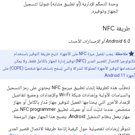
وحدة التحكّم الإدارية (أو تطبيق مشابه) ضوئيًا لتسجيل
الجهاز وتوفيره.
طريقة NFC
‫Android 6.0 أو الإصدارات الأحدث
ملاحظة:
يجب تفعيل ميزة NFC على الأجهزة. تتيح طريقة التوفير باستخدام
تكنولوجيا الاتصال القصير المدى (NFC) توفير إدارة الجهاز بالكامل فقط، ولا يمكن
استخدامها لتوفير الأجهزة المملوكة للشركة والتي يُسمَح باستخدامها شخصيًا (COPE) على
أجهزة Android 11.
تتطلّب هذه الطريقة إنشاء تطبيق مبرمِج NFC يحتوي على رمز التسجيل
والسياسات الأولية وإعدادات شبكة Wi-Fi والإعدادات وجميع تفاصيل
الإعداد الأخرى التي يحتاجها العميل لتوفير جهاز مُدار بالكامل أو جهاز
مخصّص. عندما تثبّت أنت أو عميلك تطبيق NFC programmer على
جهاز يعمل بنظام التشغيل Android، يصبح هذا الجهاز جهاز البرمجة.
تتوفّر إرشادات تفصيلية حول كيفية إتاحة طريقة الاتصال قصير المدى