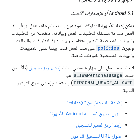
الأجهزة المملوكة شخصيًا
Android 5.1 أو الإصدارات الأحدث
يمكن إعداد الأجهزة المملوكة للموظفين باستخدام
ملف عمل
. يوفّر ملف
العمل مساحة مستقلة لتطبيقات العمل وبياناته، منفصلة عن التطبيقات
والبيانات الشخصية. تنطبق معظم إجراءات إدارة التطبيقات والبيانات
وغيرها
policies
على ملف العمل فقط، بينما تبقى التطبيقات
والبيانات الشخصية للموظف خاصة.
لإعداد ملف عمل على جهاز شخصي، عليك
إنشاء رمز تسجيل
(تأكَّد من
ضبط
allowPersonalUsage
على
PERSONAL_USAGE_ALLOWED
) واستخدام إحدى طرق التوفير
التالية:
إضافة ملف عمل من "الإعدادات"
تنزيل تطبيق "سياسة Android للأجهزة"
رابط الرمز المميّز للتسجيل
عنوان URL لتسجيل الدخول