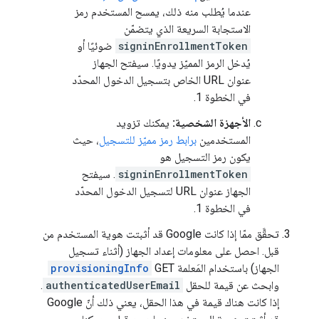
عندما يُطلب منه ذلك، يمسح المستخدم رمز
الاستجابة السريعة الذي يتضمّن
signinEnrollmentToken
ضوئيًا أو
يُدخل الرمز المميّز يدويًا. سيفتح الجهاز
عنوان URL الخاص بتسجيل الدخول المحدّد
في الخطوة 1.
الأجهزة الشخصية:
يمكنك تزويد
المستخدمين
برابط رمز مميّز للتسجيل
، حيث
يكون رمز التسجيل هو
signinEnrollmentToken
. سيفتح
الجهاز عنوان URL لتسجيل الدخول المحدّد
في الخطوة 1.
تحقَّق ممّا إذا كانت Google قد أثبتت هوية المستخدم من
قبل. احصل على معلومات إعداد الجهاز (أثناء تسجيل
الجهاز) باستخدام المَعلمة GET
provisioningInfo
وابحث عن قيمة للحقل
authenticatedUserEmail
.
إذا كانت هناك قيمة في هذا الحقل، يعني ذلك أنّ Google