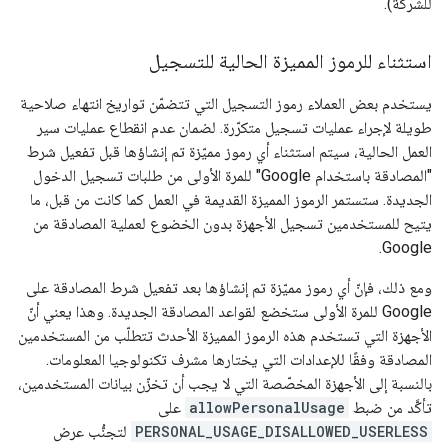
للشركة).
استثناء للرموز المميزة الحالية للتسجيل
يستخدم بعض العملاء رموز التسجيل التي تتضمّن تواريخ انتهاء صلاحية
طويلة لإجراء عمليات تسجيل متكرّرة. لضمان عدم انقطاع عمليات سير
العمل الحالية، سيتم استثناء أي رموز مميّزة تم إنشاؤها قبل تفعيل شرط
"المصادقة باستخدام Google" للمرة الأولى من طلبات تسجيل الدخول
الجديدة. ستستمر الرموز المميزة القديمة في العمل كما كانت من قبل، ما
يتيح للمستخدمين تسجيل الأجهزة بدون الخضوع لعملية المصادقة من
Google.
ومع ذلك، فإنّ أي رموز مميّزة تم إنشاؤها بعد تفعيل شرط المصادقة على
Google للمرة الأولى ستخضع لقواعد المصادقة الجديدة. وهذا يعني أنّ
الأجهزة التي تستخدم هذه الرموز المميزة الأحدث تتطلّب من المستخدمين
المصادقة وفقًا للإعدادات التي يختارها مشرف تكنولوجيا المعلومات.
بالنسبة إلى الأجهزة المخصّصة التي لا يجب أن تخزّن بيانات المستخدمين،
تأكَّد من ضبط
allowPersonalUsage
على
PERSONAL_USAGE_DISALLOWED_USERLESS
لتجنُّب عرض