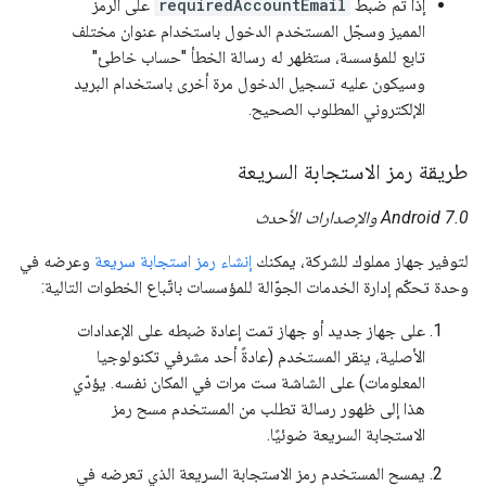
إذا تم ضبط
requiredAccountEmail
على الرمز
المميز وسجّل المستخدم الدخول باستخدام عنوان مختلف
تابع للمؤسسة، ستظهر له رسالة الخطأ "حساب خاطئ"
وسيكون عليه تسجيل الدخول مرة أخرى باستخدام البريد
الإلكتروني المطلوب الصحيح.
طريقة رمز الاستجابة السريعة
Android 7.0 والإصدارات الأحدث
لتوفير جهاز مملوك للشركة، يمكنك
إنشاء رمز استجابة سريعة
وعرضه في
وحدة تحكّم إدارة الخدمات الجوّالة للمؤسسات باتّباع الخطوات التالية:
على جهاز جديد أو جهاز تمت إعادة ضبطه على الإعدادات
الأصلية، ينقر المستخدم (عادةً أحد مشرفي تكنولوجيا
المعلومات) على الشاشة ست مرات في المكان نفسه. يؤدّي
هذا إلى ظهور رسالة تطلب من المستخدم مسح رمز
الاستجابة السريعة ضوئيًا.
يمسح المستخدم رمز الاستجابة السريعة الذي تعرضه في