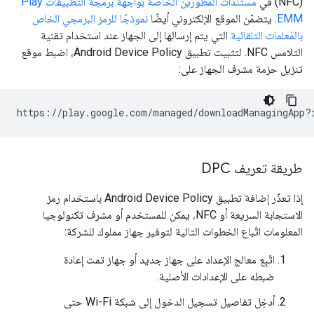
(NFC) في
مستندات المطوّرين الخاصة بواجهة برمجة التطبيقات Play
EMM
. يتضمّن الموقع الإلكتروني أيضًا
نموذجًا للرمز البرمجي الخاص
بالمَعلمات التلقائية
التي يتم إرسالها إلى الجهاز عند استخدام تقنية
التلامس NFC. لتثبيت تطبيق Android Device Policy، اضبط موقع
تنزيل حزمة مشرف الجهاز على:
طريقة تعريف DPC
إذا تعذّر إضافة تطبيق Android Device Policy باستخدام رمز
الاستجابة السريعة أو NFC، يمكن للمستخدم أو مشرف تكنولوجيا
المعلومات اتّباع الخطوات التالية لتوفير جهاز مملوك للشركة:
اتّبِع معالج الإعداد على جهاز جديد أو جهاز تمت إعادة
ضبطه على الإعدادات الأصلية.
أدخِل تفاصيل تسجيل الدخول إلى شبكة Wi-Fi حتى