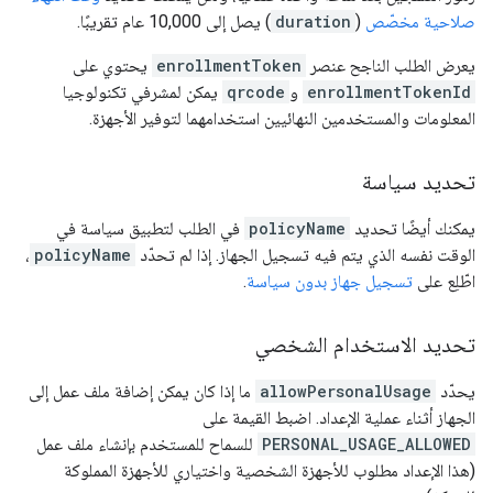
صلاحية مخصّص
(
duration
) يصل إلى 10,000 عام تقريبًا.
يعرض الطلب الناجح عنصر
enrollmentToken
يحتوي على
enrollmentTokenId
و
qrcode
يمكن لمشرفي تكنولوجيا
المعلومات والمستخدمين النهائيين استخدامهما لتوفير الأجهزة.
تحديد سياسة
يمكنك أيضًا تحديد
policyName
في الطلب لتطبيق سياسة في
الوقت نفسه الذي يتم فيه تسجيل الجهاز. إذا لم تحدّد
policyName
،
اطّلِع على
تسجيل جهاز بدون سياسة
.
تحديد الاستخدام الشخصي
يحدّد
allowPersonalUsage
ما إذا كان يمكن إضافة ملف عمل إلى
الجهاز أثناء عملية الإعداد. اضبط القيمة على
PERSONAL_USAGE_ALLOWED
للسماح للمستخدم بإنشاء ملف عمل
(هذا الإعداد مطلوب للأجهزة الشخصية واختياري للأجهزة المملوكة