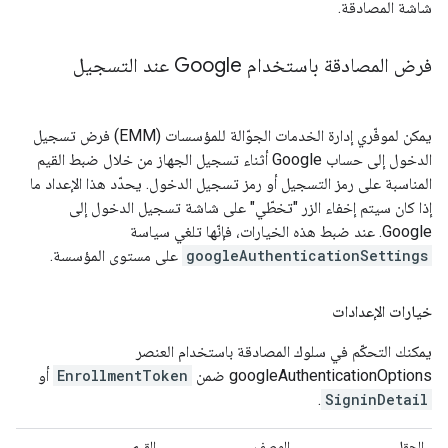
شاشة المصادقة.
فرض المصادقة باستخدام Google عند التسجيل
يمكن لموفّري إدارة الخدمات الجوّالة للمؤسسات (EMM) فرض تسجيل
الدخول إلى حساب Google أثناء تسجيل الجهاز من خلال ضبط القيم
المناسبة على رمز التسجيل أو رمز تسجيل الدخول. يحدّد هذا الإعداد ما
إذا كان سيتم إخفاء الزر "تخطّي" على شاشة تسجيل الدخول إلى
Google. عند ضبط هذه الخيارات، فإنّها تلغي سياسة
googleAuthenticationSettings
على مستوى المؤسسة.
خيارات الإعدادات
يمكنك التحكّم في سلوك المصادقة باستخدام العنصر
googleAuthenticationOptions ضمن
EnrollmentToken
أو
.
SigninDetail
الحقل
الوصف
القيم