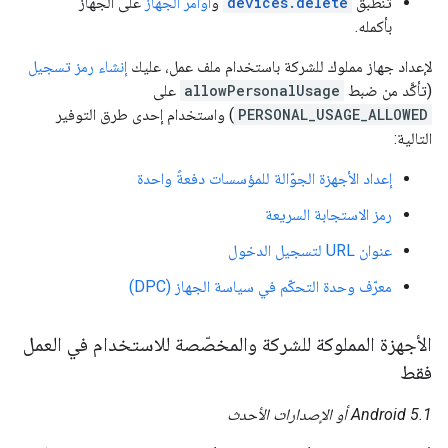
تنطبق
devices.delete
و
أوامر الجهاز
على الجهاز
بأكمله.
لإعداد جهاز مملوك للشركة باستخدام ملف عمل، عليك
إنشاء رمز تسجيل
(تأكَّد من ضبط
allowPersonalUsage
على
PERSONAL_USAGE_ALLOWED
) واستخدام إحدى طرق التوفير
التالية:
إعداد الأجهزة الجوّالة للمؤسسات دفعةً واحدة
رمز الاستجابة السريعة
عنوان URL لتسجيل الدخول
معرّف وحدة التحكّم في سياسة الجهاز (DPC)
الأجهزة المملوكة للشركة والمخصّصة للاستخدام في العمل
فقط
Android 5.1 أو الإصدارات الأحدث