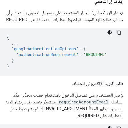
إيقاف زر التخطّي
لإخفاء الزر "تخطّي" وإجبار المستخدم على تسجيل الدخول باستخدام أي
حساب صالح تابع للمؤسسة، اضبط متطلبات المصادقة على REQUIRED.
{
...
"googleAuthenticationOptions"
:
{
"authenticationRequirement"
:
"REQUIRED"
}
}
طلب البريد الإلكتروني للحساب
لإجبار المستخدم على تسجيل الدخول باستخدام حساب محدّد، حدِّد
السلسلة
requiredAccountEmail
. سيتعذّر تنفيذ طلب إنشاء الرمز
المميّز وسيظهر الخطأ INVALID_ARGUMENT إذا لم يتم ضبط حقل
المتطلبات على REQUIRED.