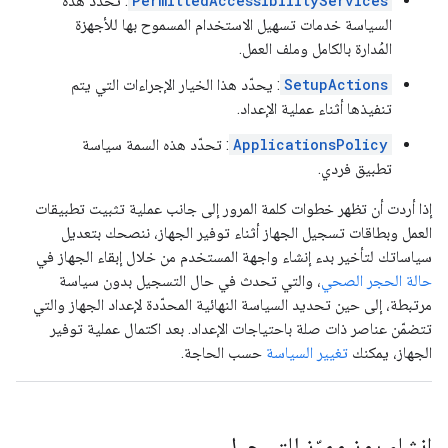
PermittedAccessibilityServices
: تحدّد هذه
السياسة خدمات تسهيل الاستخدام المسموح بها للأجهزة
المُدارة بالكامل وملف العمل.
SetupActions
: يحدّد هذا الخيار الإجراءات التي يتم
تنفيذها أثناء عملية الإعداد.
ApplicationsPolicy
: تحدّد هذه السمة سياسة
تطبيق فردي.
إذا أردت أن تظهر خطوات كلمة المرور إلى جانب عملية تثبيت تطبيقات
العمل وبطاقات تسجيل الجهاز أثناء توفير الجهاز، ننصحك بتعديل
سياساتك لتأخير بدء إنشاء واجهة المستخدم من خلال إبقاء الجهاز في
حالة الحجر الصحي
، والتي تحدث في حال التسجيل بدون سياسة
مرتبطة، إلى حين تحديد السياسة النهائية المحدّدة لإعداد الجهاز والتي
تتضمّن عناصر ذات صلة باحتياجات الإعداد. بعد اكتمال عملية توفير
الجهاز، يمكنك
تغيير السياسة
حسب الحاجة.
إنشاء رمز مميّز للتسجيل