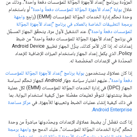
المزوّدة ببرنامج "إعداد الأجهزة الجوّالة للمؤسسات دفعةً واحدة"، وذلك من
خلال
بوابة "إعداد الأجهزة الجوّالة للمؤسسات دفعةً واحدة"
أو باستخدام
وحدة تحكّم إدارة الخدمات الجوّالة للمؤسسات (EMM) (راجِع
واجهة
برمجة التطبيقات الخاصة بالعملاء في برنامج "إعداد الأجهزة الجوّالة
للمؤسسات دفعةً واحدة"
). عند التشغيل لأول مرة، يتحقّق الجهاز المسجَّل
في برنامج "إعداد الأجهزة الجوّالة للمؤسسات دفعةً واحدة" من ضبط
إعدادات له. إذا كان الأمر كذلك، ينزِّل الجهاز تطبيق Android Device
Policy، الذي يكمل إعداد الجهاز باستخدام الميزات الإضافية للإعداد
المحدّدة في الإعدادات المخصّصة له.
إذا كان عملاؤك يستخدمون
بوابة برنامج "إعداد الأجهزة الجوّالة للمؤسسات
دفعةً واحدة"
، عليهم اختيار
سياسة جهاز Android
كجهاز تحكّم لسياسة
الجهاز (DPC) في إدارة الخدمات الجوّالة للمؤسسات (EMM) لكل عملية
ضبط ينشئونها. تتوفّر تعليمات مفصّلة حول كيفية استخدام البوابة، بما
في ذلك كيفية إنشاء عمليات الضبط وتعيينها للأجهزة، في
مركز مساعدة
.
Android Enterprise
إذا كنت تفضّل أن يضبط عملاؤك الإعدادات ويحدّدونها مباشرةً من وحدة
تحكّم "إدارة الخدمات الجوّالة للمؤسسات"، عليك الدمج مع
واجهة برمجة
التطبيقات الخاصة ببرنامج "إعداد الأجهزة الجوّالة للمؤسسات دفعةً