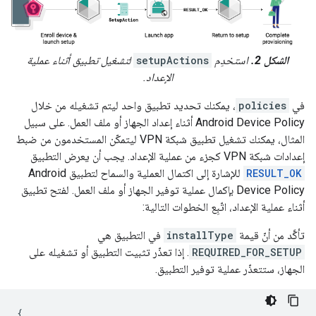
الشكل 2.
استخدِم
setupActions
لتشغيل تطبيق أثناء عملية
الإعداد.
في
policies
، يمكنك تحديد تطبيق واحد ليتم تشغيله من خلال
Android Device Policy أثناء إعداد الجهاز أو ملف العمل. على سبيل
المثال، يمكنك تشغيل تطبيق شبكة VPN ليتمكّن المستخدمون من ضبط
إعدادات شبكة VPN كجزء من عملية الإعداد. يجب أن يعرض التطبيق
RESULT_OK
للإشارة إلى اكتمال العملية والسماح لتطبيق Android
Device Policy بإكمال عملية توفير الجهاز أو ملف العمل. لفتح تطبيق
أثناء عملية الإعداد، اتّبِع الخطوات التالية:
تأكَّد من أنّ قيمة
installType
في التطبيق هي
REQUIRED_FOR_SETUP
. إذا تعذّر تثبيت التطبيق أو تشغيله على
الجهاز، ستتعذّر عملية توفير التطبيق.
{