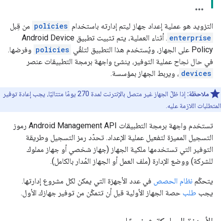
التزويد هو عملية إعداد جهاز ليتم إدارته باستخدام
policies
من قِبل
enterprise
. أثناء العملية، يتم تثبيت تطبيق Android Device
Policy على الجهاز، ويُستخدم هذا التطبيق لتلقّي
policies
وفرضها.
في حال نجاح عملية التوفير، ينشئ واجهة برمجة التطبيقات عنصر
devices
، ويربط الجهاز بمؤسسة.
ملاحظة:
إذا ظلّ الجهاز غير متصل بالإنترنت لمدة 270 يومًا متتاليًا، يجب إعادة توفير
المتطلبات اللازمة عليه.
تستخدم واجهة برمجة التطبيقات Android Management API رموز
التسجيل المميزة لتفعيل عملية الإعداد. تحدّد رمز التسجيل وطريقة
التوفير التي تستخدمها ملكية الجهاز (جهاز شخصي أو جهاز مملوك
للشركة) ووضع الإدارة (ملف العمل أو الجهاز المُدار بالكامل).
يتحكّم
نظام الحصص
في عدد الأجهزة التي يمكن لكل مشروع إدارتها.
يجب
طلب
حصة الجهاز الأولية قبل أن تتمكّن من توفير جهازك الأول.