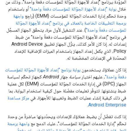
المزوّدة ببرنامج "إعداد الأجهزة الجوّالة للمؤسسات دفعةً واحدة"، وذلك من
خلال
بوابة "إعداد الأجهزة الجوّالة للمؤسسات دفعةً واحدة"
أو باستخدام
وحدة تحكّم إدارة الخدمات الجوّالة للمؤسسات (EMM) (راجِع
واجهة
برمجة التطبيقات الخاصة بالعملاء في برنامج "إعداد الأجهزة الجوّالة
للمؤسسات دفعةً واحدة"
). عند التشغيل لأول مرة، يتحقّق الجهاز المسجَّل
في برنامج "إعداد الأجهزة الجوّالة للمؤسسات دفعةً واحدة" من ضبط
إعدادات له. إذا كان الأمر كذلك، ينزِّل الجهاز تطبيق Android Device
Policy، الذي يكمل إعداد الجهاز باستخدام الميزات الإضافية للإعداد
المحدّدة في الإعدادات المخصّصة له.
إذا كان عملاؤك يستخدمون
بوابة برنامج "إعداد الأجهزة الجوّالة للمؤسسات
دفعةً واحدة"
، عليهم اختيار
سياسة جهاز Android
كجهاز تحكّم لسياسة
الجهاز (DPC) في إدارة الخدمات الجوّالة للمؤسسات (EMM) لكل عملية
ضبط ينشئونها. تتوفّر تعليمات مفصّلة حول كيفية استخدام البوابة، بما
في ذلك كيفية إنشاء عمليات الضبط وتعيينها للأجهزة، في
مركز مساعدة
.
Android Enterprise
إذا كنت تفضّل أن يضبط عملاؤك الإعدادات ويحدّدونها مباشرةً من وحدة
تحكّم "إدارة الخدمات الجوّالة للمؤسسات"، عليك الدمج مع
واجهة برمجة
التطبيقات الخاصة ببرنامج "إعداد الأجهزة الجوّالة للمؤسسات دفعةً