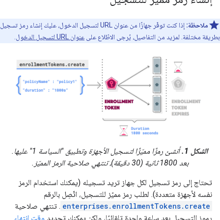
ملاحظة:
إذا كنت توفّر جهازًا من عنوان URL لتسجيل الدخول، عليك إنشاء رمز تسجيل
بطريقة مختلفة. لمزيد من التفاصيل، يُرجى الاطّلاع على
عنوان URL لتسجيل الدخول
.
الشكل 1.
أنشئ رمزًا مميّزًا لتسجيل الأجهزة وتطبيق "السياسة 1" عليها.
بعد 1800 ثانية (30 دقيقة)، تنتهي صلاحية الرمز المميّز.
تحتاج إلى رمز تسجيل لكل جهاز تريد تسجيله (يمكنك استخدام الرمز
نفسه لأجهزة متعددة). لطلب رمز مميّز للتسجيل، اتّصِل بالرقم
enterprises.enrollmentTokens.create
. تنتهي صلاحية
رموز التسجيل بعد ساعة واحدة تلقائيًا، ولكن يمكنك تحديد
وقت انتهاء