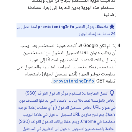
قد أثبتت هوية المستخدم بنجاح من قبل، ويمكنك
استخدام هذه الهوية بدون الحاجة إلى إجراء مصادقة
إضافية.
ملاحظة:
يتوفّر العنصر
provisioningInfo
لمدة تصل إلى
24 ساعة بعد إعداد الجهاز.
إذا لم تكن Google قد أثبتت هوية المستخدم بعد، يجب
أن يطلب عنوان URL لتسجيل الدخول من المستخدمين
إدخال بيانات الاعتماد الخاصة بهم. استنادًا إلى هوية
المستخدم، يمكنك تحديد السياسة المناسبة والحصول على
معلومات توفير الجهاز (أثناء تسجيل الجهاز) باستخدام
مَعلمة GET
provisioningInfo
.
أفضل الممارسات:
استخدِم موفِّر الدخول المُوحَّد (SSO)
الخاص بالمؤسسة لمصادقة بيانات الاعتماد التي يدخلها المستخدمون
في عنوان URL الخاص بتسجيل الدخول (أو أي عمليات إعادة توجيه
لاحقة). يتم فتح عناوين URL لتسجيل الدخول في علامة تبويب
مخصّصة في Chrome، ويتم حفظ بيانات الدخول المُوحَّد (SSO)
الخاصة بالمستخدمين لتسجيل الدخول إلى التطبيق في المستقبل