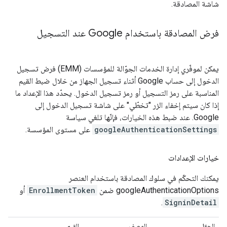
شاشة المصادقة.
فرض المصادقة باستخدام Google عند التسجيل
يمكن لموفّري إدارة الخدمات الجوّالة للمؤسسات (EMM) فرض تسجيل
الدخول إلى حساب Google أثناء تسجيل الجهاز من خلال ضبط القيم
المناسبة على رمز التسجيل أو رمز تسجيل الدخول. يحدّد هذا الإعداد ما
إذا كان سيتم إخفاء الزر "تخطّي" على شاشة تسجيل الدخول إلى
Google. عند ضبط هذه الخيارات، فإنّها تلغي سياسة
googleAuthenticationSettings
على مستوى المؤسسة.
خيارات الإعدادات
يمكنك التحكّم في سلوك المصادقة باستخدام العنصر
googleAuthenticationOptions ضمن
EnrollmentToken
أو
.
SigninDetail
الحقل
الوصف
القيم