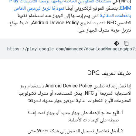
(NFC) في
مستندات المطوّرين الخاصة بواجهة برمجة التطبيقات Play
EMM
. يتضمّن الموقع الإلكتروني أيضًا
نموذجًا للرمز البرمجي الخاص
بالمَعلمات التلقائية
التي يتم إرسالها إلى الجهاز عند استخدام تقنية
التلامس NFC. لتثبيت تطبيق Android Device Policy، اضبط موقع
تنزيل حزمة مشرف الجهاز على:
طريقة تعريف DPC
إذا تعذّر إضافة تطبيق Android Device Policy باستخدام رمز
الاستجابة السريعة أو NFC، يمكن للمستخدم أو مشرف تكنولوجيا
المعلومات اتّباع الخطوات التالية لتوفير جهاز مملوك للشركة:
اتّبِع معالج الإعداد على جهاز جديد أو جهاز تمت إعادة
ضبطه على الإعدادات الأصلية.
أدخِل تفاصيل تسجيل الدخول إلى شبكة Wi-Fi حتى