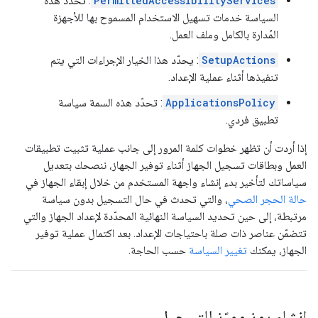
PermittedAccessibilityServices
: تحدّد هذه
السياسة خدمات تسهيل الاستخدام المسموح بها للأجهزة
المُدارة بالكامل وملف العمل.
SetupActions
: يحدّد هذا الخيار الإجراءات التي يتم
تنفيذها أثناء عملية الإعداد.
ApplicationsPolicy
: تحدّد هذه السمة سياسة
تطبيق فردي.
إذا أردت أن تظهر خطوات كلمة المرور إلى جانب عملية تثبيت تطبيقات
العمل وبطاقات تسجيل الجهاز أثناء توفير الجهاز، ننصحك بتعديل
سياساتك لتأخير بدء إنشاء واجهة المستخدم من خلال إبقاء الجهاز في
حالة الحجر الصحي
، والتي تحدث في حال التسجيل بدون سياسة
مرتبطة، إلى حين تحديد السياسة النهائية المحدّدة لإعداد الجهاز والتي
تتضمّن عناصر ذات صلة باحتياجات الإعداد. بعد اكتمال عملية توفير
الجهاز، يمكنك
تغيير السياسة
حسب الحاجة.
إنشاء رمز مميّز للتسجيل