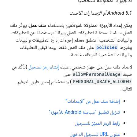
الأجهزة المملوكة شخصيًا
Android 5.1 أو الإصدارات الأحدث
يمكن إعداد الأجهزة المملوكة للموظفين باستخدام
ملف عمل
. يوفّر ملف
العمل مساحة مستقلة لتطبيقات العمل وبياناته، منفصلة عن التطبيقات
والبيانات الشخصية. تنطبق معظم إجراءات إدارة التطبيقات والبيانات
وغيرها
policies
على ملف العمل فقط، بينما تبقى التطبيقات
والبيانات الشخصية للموظف خاصة.
لإعداد ملف عمل على جهاز شخصي، عليك
إنشاء رمز تسجيل
(تأكَّد من
ضبط
allowPersonalUsage
على
PERSONAL_USAGE_ALLOWED
) واستخدام إحدى طرق التوفير
التالية:
إضافة ملف عمل من "الإعدادات"
تنزيل تطبيق "سياسة Android للأجهزة"
رابط الرمز المميّز للتسجيل
عنوان URL لتسجيل الدخول