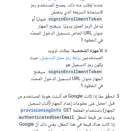
عندما يُطلب منه ذلك، يمسح المستخدم رمز
الاستجابة السريعة الذي يتضمّن
signinEnrollmentToken
ضوئيًا أو
يُدخل الرمز المميّز يدويًا. سيفتح الجهاز
عنوان URL الخاص بتسجيل الدخول المحدّد
في الخطوة 1.
الأجهزة الشخصية:
يمكنك تزويد
المستخدمين
برابط رمز مميّز للتسجيل
، حيث
يكون رمز التسجيل هو
signinEnrollmentToken
. سيفتح
الجهاز عنوان URL لتسجيل الدخول المحدّد
في الخطوة 1.
تحقَّق ممّا إذا كانت Google قد أثبتت هوية المستخدم من
قبل. احصل على معلومات إعداد الجهاز (أثناء تسجيل
الجهاز) باستخدام المَعلمة GET
provisioningInfo
وابحث عن قيمة للحقل
authenticatedUserEmail
.
إذا كانت هناك قيمة في هذا الحقل، يعني ذلك أنّ Google