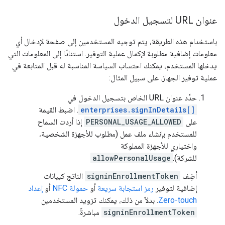
عنوان URL لتسجيل الدخول
باستخدام هذه الطريقة، يتم توجيه المستخدمين إلى صفحة لإدخال أي
معلومات إضافية مطلوبة لإكمال عملية التوفير. استنادًا إلى المعلومات التي
يدخلها المستخدم، يمكنك احتساب السياسة المناسبة له قبل المتابعة في
عملية توفير الجهاز. على سبيل المثال:
حدِّد عنوان URL الخاص بتسجيل الدخول في
enterprises.signInDetails[]
. اضبط القيمة
على
PERSONAL_USAGE_ALLOWED
إذا أردت السماح
للمستخدم بإنشاء ملف عمل (مطلوب للأجهزة الشخصية،
واختياري للأجهزة المملوكة
للشركة).
allowPersonalUsage
أضِف
signinEnrollmentToken
الناتج كبيانات
إضافية لتوفير
رمز استجابة سريعة
أو
حمولة NFC
أو
إعداد
Zero-touch
. بدلاً من ذلك، يمكنك تزويد المستخدمين
signinEnrollmentToken
مباشرةً.