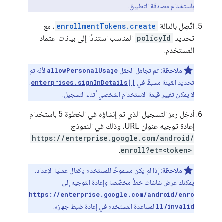
باستخدام
مصادقة التطبيق
.
اتّصِل بالدالة
enrollmentTokens.create
، مع
تحديد
policyId
المناسب استنادًا إلى بيانات اعتماد
المستخدم.
ملاحظة:
تم تجاهل الحقل
allowPersonalUsage
لأنّه تم
تحديد القيمة مسبقًا في
enterprises.signInDetails[]
.
لا يمكن تغيير قيمة الاستخدام الشخصي أثناء التسجيل.
أدخِل رمز التسجيل الذي تم إنشاؤه في الخطوة 5 باستخدام
إعادة توجيه عنوان URL، وذلك في النموذج
https://enterprise.google.com/android/
.
enroll?et=<token>
ملاحظة:
إذا لم يكن مسموحًا للمستخدم بإكمال عملية الإعداد،
يمكنك عرض شاشات خطأ مخصّصة وإعادة التوجيه إلى
https://enterprise.google.com/android/enro
ll/invalid
لمساعدة المستخدم في إعادة ضبط جهازه.