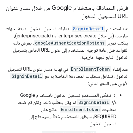
فرض المصادقة باستخدام Google من خلال مسار عنوان
URL لتسجيل الدخول
عند استخدام
SigninDetail
لعمليات تسجيل الدخول التابعة لجهات
خارجية (من خلال enterprises.create أو enterprises.patch)،
يمكنك تمرير
googleAuthenticationOptions
. يفرض ذلك
القواعد قبل إعادة توجيه المستخدم إلى عنوان URL الخاص بتسجيل
الدخول التابع لجهة خارجية.
عند إنشاء
EnrollmentToken
في نهاية مسار عنوان URL لتسجيل
الدخول، تتفاعل متطلبات المصادقة الخاصة به مع
SigninDetail
الأولي على النحو التالي:
إذا تخطّى المستخدم تسجيل الدخول باستخدام Google
لأنّ
SigninDetail
لم يكن يتطلّب ذلك، ولكن تم ضبط
متطلبات
EnrollmentToken
الناتج على
REQUIRED، سيظهر للمستخدم خطأ وسيحتاج إلى
تسجيل الدخول.