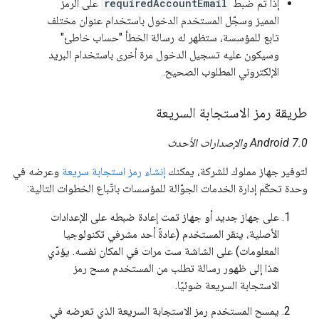
إذا تم ضبط
requiredAccountEmail
على الرمز
المميز وسجّل المستخدم الدخول باستخدام عنوان مختلف
تابع للمؤسسة، ستظهر له رسالة الخطأ "حساب خاطئ"
وسيكون عليه تسجيل الدخول مرة أخرى باستخدام البريد
الإلكتروني المطلوب الصحيح.
طريقة رمز الاستجابة السريعة
Android 7.0 والإصدارات الأحدث
لتوفير جهاز مملوك للشركة، يمكنك
إنشاء رمز استجابة سريعة
وعرضه في
وحدة تحكّم إدارة الخدمات الجوّالة للمؤسسات باتّباع الخطوات التالية:
على جهاز جديد أو جهاز تمت إعادة ضبطه على الإعدادات
الأصلية، ينقر المستخدم (عادةً أحد مشرفي تكنولوجيا
المعلومات) على الشاشة ست مرات في المكان نفسه. يؤدّي
هذا إلى ظهور رسالة تطلب من المستخدم مسح رمز
الاستجابة السريعة ضوئيًا.
يمسح المستخدم رمز الاستجابة السريعة الذي تعرضه في