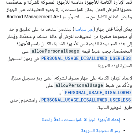
تُعد
الإدارة الكاملة للأجهزة
مناسبة للأجهزة المملوكة للشركة والمخصّصة
حصريًا لأغراض العمل. يمكن للمؤسسات إدارة جميع التطبيقات على الجهاز
وفرض النطاق الكامل من سياسات وأوامر Android Management API.
يمكن أيضًا قفل جهاز (
عبر سياسة
) ليقتصر استخدامه على تطبيق واحد
أو مجموعة صغيرة من التطبيقات لغرض أو حالة استخدام محدّدة. ويُشار
إلى هذه المجموعة الفرعية من الأجهزة المُدارة بالكامل باسم
الأجهزة
المخصّصة
. يجب ضبط قيمة
allowPersonalUsage
على
PERSONAL_USAGE_DISALLOWED_USERLESS
في رموز التسجيل
المميّزة لهذه الأجهزة.
لإعداد الإدارة الكاملة على جهاز مملوك للشركة، أنشئ رمز تسجيل مميّزًا،
وتأكَّد من ضبط
allowPersonalUsage
على
PERSONAL_USAGE_DISALLOWED
أو
PERSONAL_USAGE_DISALLOWED_USERLESS
، واستخدِم إحدى
طرق التوفير التالية.
إعداد الأجهزة الجوّالة للمؤسسات دفعةً واحدة
رمز الاستجابة السريعة