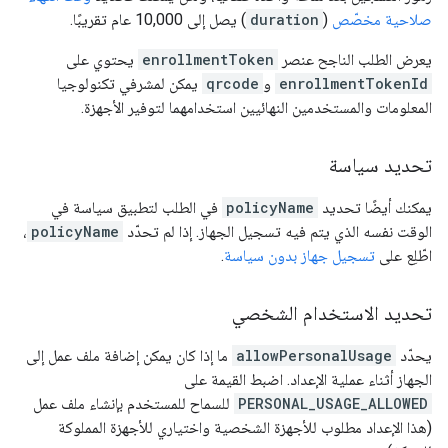
صلاحية مخصّص
(
duration
) يصل إلى 10,000 عام تقريبًا.
يعرض الطلب الناجح عنصر
enrollmentToken
يحتوي على
enrollmentTokenId
و
qrcode
يمكن لمشرفي تكنولوجيا
المعلومات والمستخدمين النهائيين استخدامهما لتوفير الأجهزة.
تحديد سياسة
يمكنك أيضًا تحديد
policyName
في الطلب لتطبيق سياسة في
الوقت نفسه الذي يتم فيه تسجيل الجهاز. إذا لم تحدّد
policyName
،
اطّلِع على
تسجيل جهاز بدون سياسة
.
تحديد الاستخدام الشخصي
يحدّد
allowPersonalUsage
ما إذا كان يمكن إضافة ملف عمل إلى
الجهاز أثناء عملية الإعداد. اضبط القيمة على
PERSONAL_USAGE_ALLOWED
للسماح للمستخدم بإنشاء ملف عمل
(هذا الإعداد مطلوب للأجهزة الشخصية واختياري للأجهزة المملوكة