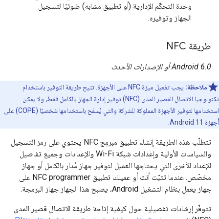
وحدة التحكّم الإدارية (أو تطبيق مشابه) ضوئيًا لتسجيل
الجهاز وتوفيره.
طريقة NFC
‫Android 6.0 أو الإصدارات الأحدث
ملاحظة:
يجب تفعيل ميزة NFC على الأجهزة. تتيح طريقة التوفير باستخدام
تكنولوجيا الاتصال القصير المدى (NFC) توفير إدارة الجهاز بالكامل فقط، ولا يمكن
استخدامها لتوفير الأجهزة المملوكة للشركة والتي يُسمَح باستخدامها شخصيًا (COPE) على
أجهزة Android 11.
تتطلّب هذه الطريقة إنشاء تطبيق مبرمِج NFC يحتوي على رمز التسجيل
والسياسات الأولية وإعدادات شبكة Wi-Fi والإعدادات وجميع تفاصيل
الإعداد الأخرى التي يحتاجها العميل لتوفير جهاز مُدار بالكامل أو جهاز
مخصّص. عندما تثبّت أنت أو عميلك تطبيق NFC programmer على
جهاز يعمل بنظام التشغيل Android، يصبح هذا الجهاز جهاز البرمجة.
تتوفّر إرشادات تفصيلية حول كيفية إتاحة طريقة الاتصال قصير المدى