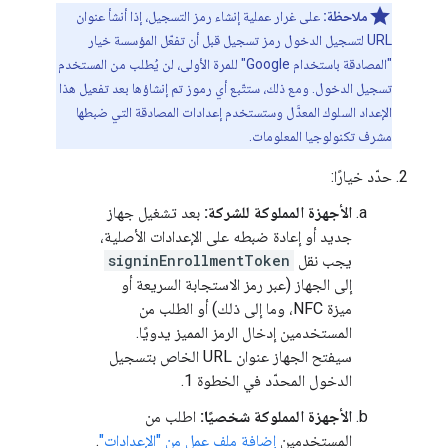
ملاحظة:
على غرار عملية إنشاء رمز التسجيل، إذا أنشأ عنوان
URL لتسجيل الدخول رمز تسجيل قبل أن تفعّل المؤسسة خيار
"المصادقة باستخدام Google" للمرة الأولى، لن يُطلب من المستخدم
تسجيل الدخول. ومع ذلك، ستتّبع أي رموز تم إنشاؤها بعد تفعيل هذا
الإعداد السلوك المعدَّل وستستخدم إعدادات المصادقة التي ضبطها
مشرف تكنولوجيا المعلومات.
حدّد خيارًا:
الأجهزة المملوكة للشركة:
بعد تشغيل جهاز
جديد أو إعادة ضبطه على الإعدادات الأصلية،
يجب نقل
signinEnrollmentToken
إلى الجهاز (عبر رمز الاستجابة السريعة أو
ميزة NFC، وما إلى ذلك) أو الطلب من
المستخدمين إدخال الرمز المميز يدويًا.
سيفتح الجهاز عنوان URL الخاص بتسجيل
الدخول المحدّد في الخطوة 1.
الأجهزة المملوكة شخصيًا:
اطلب من
المستخدمين
إضافة ملف عمل من "الإعدادات"
.