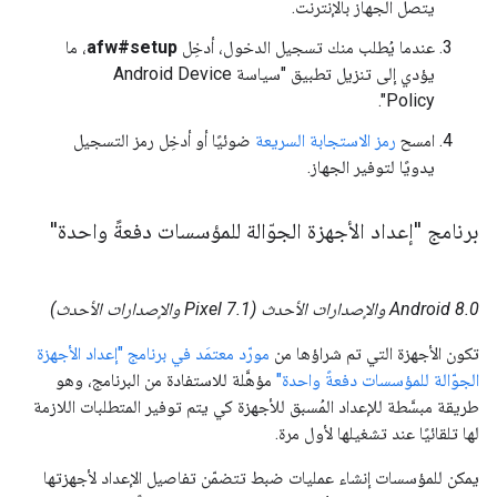
يتصل الجهاز بالإنترنت.
عندما يُطلب منك تسجيل الدخول، أدخِل
afw#setup
، ما
يؤدي إلى تنزيل تطبيق "سياسة Android Device
Policy".
امسح
رمز الاستجابة السريعة
ضوئيًا أو أدخِل رمز التسجيل
يدويًا لتوفير الجهاز.
برنامج "إعداد الأجهزة الجوّالة للمؤسسات دفعةً واحدة"
Android 8.0 والإصدارات الأحدث (Pixel 7.1 والإصدارات الأحدث)
تكون الأجهزة التي تم شراؤها من
مورّد معتمَد في برنامج "إعداد الأجهزة
الجوّالة للمؤسسات دفعةً واحدة"
مؤهَّلة للاستفادة من البرنامج، وهو
طريقة مبسَّطة للإعداد المُسبق للأجهزة كي يتم توفير المتطلبات اللازمة
لها تلقائيًا عند تشغيلها لأول مرة.
يمكن للمؤسسات إنشاء عمليات ضبط تتضمّن تفاصيل الإعداد لأجهزتها