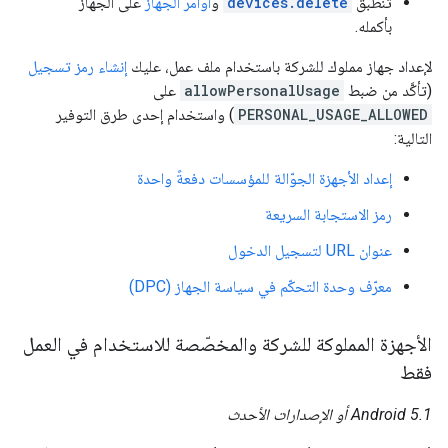
تنطبق
devices.delete
و
أوامر الجهاز
على الجهاز
بأكمله.
لإعداد جهاز مملوك للشركة باستخدام ملف عمل، عليك
إنشاء رمز تسجيل
(تأكَّد من ضبط
allowPersonalUsage
على
PERSONAL_USAGE_ALLOWED
) واستخدام إحدى طرق التوفير
التالية:
إعداد الأجهزة الجوّالة للمؤسسات دفعةً واحدة
رمز الاستجابة السريعة
عنوان URL لتسجيل الدخول
معرّف وحدة التحكّم في سياسة الجهاز (DPC)
الأجهزة المملوكة للشركة والمخصّصة للاستخدام في العمل
فقط
Android 5.1 أو الإصدارات الأحدث