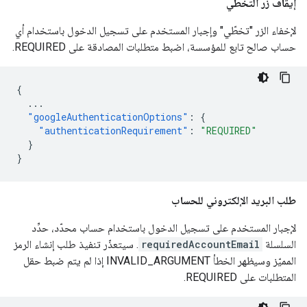
إيقاف زر التخطّي
لإخفاء الزر "تخطّي" وإجبار المستخدم على تسجيل الدخول باستخدام أي
حساب صالح تابع للمؤسسة، اضبط متطلبات المصادقة على REQUIRED.
{
...
"googleAuthenticationOptions"
:
{
"authenticationRequirement"
:
"REQUIRED"
}
}
طلب البريد الإلكتروني للحساب
لإجبار المستخدم على تسجيل الدخول باستخدام حساب محدّد، حدِّد
السلسلة
requiredAccountEmail
. سيتعذّر تنفيذ طلب إنشاء الرمز
المميّز وسيظهر الخطأ INVALID_ARGUMENT إذا لم يتم ضبط حقل
المتطلبات على REQUIRED.