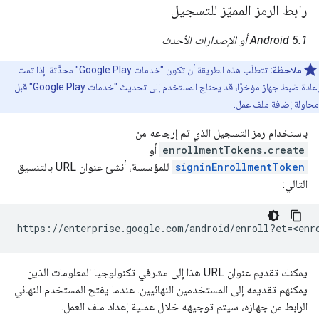
رابط الرمز المميّز للتسجيل
Android 5.1 أو الإصدارات الأحدث
ملاحظة:
تتطلّب هذه الطريقة أن تكون "خدمات Google Play" محدَّثة. إذا تمت
إعادة ضبط جهاز مؤخرًا، قد يحتاج المستخدم إلى تحديث "خدمات Google Play" قبل
محاولة إضافة ملف عمل.
باستخدام رمز التسجيل الذي تم إرجاعه من
enrollmentTokens.create
أو
signinEnrollmentToken
للمؤسسة، أنشئ عنوان URL بالتنسيق
التالي:
يمكنك تقديم عنوان URL هذا إلى مشرفي تكنولوجيا المعلومات الذين
يمكنهم تقديمه إلى المستخدمين النهائيين. عندما يفتح المستخدم النهائي
الرابط من جهازه، سيتم توجيهه خلال عملية إعداد ملف العمل.