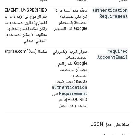
authentication
تحدِّد هذه السمة ما إذا
IREMENT_UNSPECIFIED:
Requirement
كان على المستخدم
يتم الرجوع إلى الإعدادات التلقا
المصادقة باستخدام
اختياري:
Google أثناء التسجيل.
ولكن يمكنه اختيار تخطّيها.
مطلوب:
لا يمكن للمستخدم تخط
"تخطّي" مخفي
required
عنوان البريد الإلكتروني
سلسلة (مثلاً "user@enterprise.com")
Account
Email
المحدّد لحساب
Google المُدار الذي
يجب أن يستخدمه
المستخدم.
ملاحظة:
يجب ضبط
authentication
Requirement
على
REQUIRED إذا تم
استخدام هذا الحقل.
أمثلة على حِمل JSON