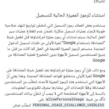
للشركة).
استثناء للرموز المميزة الحالية للتسجيل
يستخدم بعض العملاء رموز التسجيل التي تتضمّن تواريخ انتهاء صلاحية
طويلة لإجراء عمليات تسجيل متكرّرة. لضمان عدم انقطاع عمليات سير
العمل الحالية، سيتم استثناء أي رموز مميّزة تم إنشاؤها قبل تفعيل شرط
"المصادقة باستخدام Google" للمرة الأولى من طلبات تسجيل الدخول
الجديدة. ستستمر الرموز المميزة القديمة في العمل كما كانت من قبل، ما
يتيح للمستخدمين تسجيل الأجهزة بدون الخضوع لعملية المصادقة من
Google.
ومع ذلك، فإنّ أي رموز مميّزة تم إنشاؤها بعد تفعيل شرط المصادقة على
Google للمرة الأولى ستخضع لقواعد المصادقة الجديدة. وهذا يعني أنّ
الأجهزة التي تستخدم هذه الرموز المميزة الأحدث تتطلّب من المستخدمين
المصادقة وفقًا للإعدادات التي يختارها مشرف تكنولوجيا المعلومات.
بالنسبة إلى الأجهزة المخصّصة التي لا يجب أن تخزّن بيانات المستخدمين،
تأكَّد من ضبط
allowPersonalUsage
على
PERSONAL_USAGE_DISALLOWED_USERLESS
لتجنُّب عرض