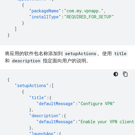
{
"packageName"
:
"com.my.vpnapp."
,
"installType"
:
"REQUIRED_FOR_SETUP"
}
]
}
将应用的软件包名称添加到
setupActions
。使用
title
和
description
指定面向用户的说明。
{
"setupActions"
:[
{
"title"
:{
"defaultMessage"
:
"Configure VPN"
},
"description"
:{
"defaultMessage"
:
"Enable your VPN client
},
"launchApp"
:{