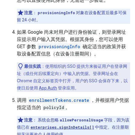
您可以直接使用此身份，无需进一步验证。
注意
：
provisioningInfo
对象在设备配置后最多可保
留 24 小时。
如果 Google 尚未对用户进行身份验证，则登录网址
应提示用户输入其凭据。根据其身份，您可以使用
GET 参数
provisioningInfo
确定适当的政策并获
取设备配置信息（在设备注册期间）。
最佳实践
：使用组织的 SSO 提供方来验证用户在登录网
址（或任何后续重定向）中输入的凭据。登录网址会在
Chrome 自定义标签页中打开，用户的 SSO 会保存下来，以
便日后使用
App Auth
登录应用。
调用
enrollmentTokens.create
，并根据用户凭据
指定适当的
policyId
。
注意
：
系统会忽略
allowPersonalUsage
字段，因为该
值已在
enterprises.signInDetails[]
中指定。在注册期
间无法更改个人使用价值。