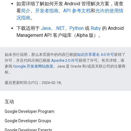
如需详细了解如何开发 Android 管理解决方案，请查
看
简介
、
开发者指南
、
API 参考文档
和
允许的使用情
况指南
。
下载适用于
Java
、
.NET
、
Python
或
Ruby
的 Android
Management API 客户端库（Alpha 版）。
如未另行说明，那么本页面中的内容已根据
知识共享署名 4.0 许可
获得了
许可，并且代码示例已根据
Apache 2.0 许可
获得了许可。有关详情，请
参阅
Google 开发者网站政策
。Java 是 Oracle 和/或其关联公司的注册商
标。
最后更新时间 (UTC)：2026-02-18。
互动
Google Developer Program
Google Developer Groups
Google Developer Experts