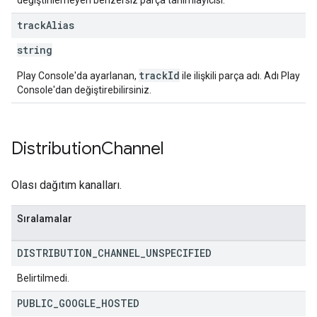
değiştirilemeyen benzersiz parça tanımlayıcısı.
track
Alias
string
trackId
Play Console'da ayarlanan,
ile ilişkili parça adı. Adı Play
Console'dan değiştirebilirsiniz.
Distribution
Channel
Olası dağıtım kanalları.
Sıralamalar
DISTRIBUTION
_
CHANNEL
_
UNSPECIFIED
Belirtilmedi.
PUBLIC
_
GOOGLE
_
HOSTED