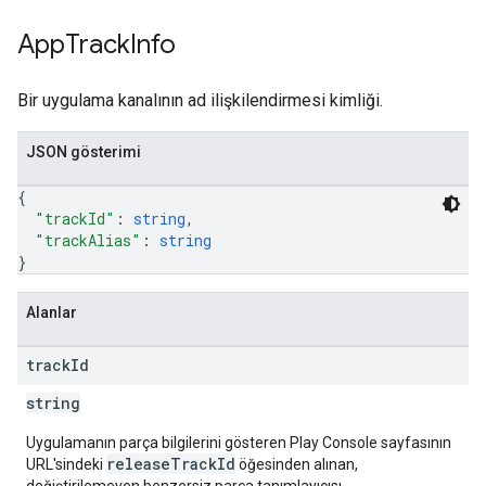
App
Track
Info
Bir uygulama kanalının ad ilişkilendirmesi kimliği.
JSON gösterimi
{
"trackId"
: 
string
,
"trackAlias"
: 
string
}
Alanlar
track
Id
string
Uygulamanın parça bilgilerini gösteren Play Console sayfasının
releaseTrackId
URL'sindeki
öğesinden alınan,