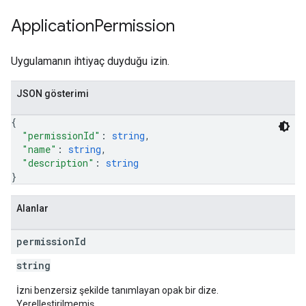
Application
Permission
Uygulamanın ihtiyaç duyduğu izin.
JSON gösterimi
{
"permissionId"
: 
string
,
"name"
: 
string
,
"description"
: 
string
}
Alanlar
permission
Id
string
İzni benzersiz şekilde tanımlayan opak bir dize.
Yerelleştirilmemiş.