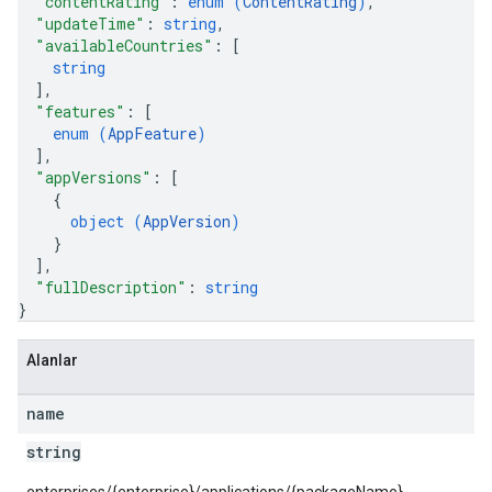
"contentRating"
: 
enum (
ContentRating
)
,
"updateTime"
: 
string
,
"availableCountries"
: 
[
string
]
,
"features"
: 
[
enum (
AppFeature
)
]
,
"appVersions"
: 
[
{
object (
AppVersion
)
}
]
,
"fullDescription"
: 
string
}
Alanlar
name
string