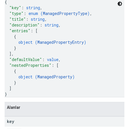
{
"key"
: 
string
,
"type"
: 
enum (
ManagedPropertyType
)
,
"title"
: 
string
,
"description"
: 
string
,
"entries"
: 
[
{
object (
ManagedPropertyEntry
)
}
]
,
"defaultValue"
: 
value
,
"nestedProperties"
: 
[
{
object (
ManagedProperty
)
}
]
}
Alanlar
key