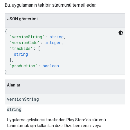
Bu, uygulamanın tek bir sürümünü temsil eder.
JSON gösterimi
{
"versionString"
: 
string
,
"versionCode"
: 
integer
,
"trackIds"
: 
[
string
]
,
"production"
: 
boolean
}
Alanlar
version
String
string
Uygulama geliştiricisi tarafından Play Store'da sürümü
tanımlamak için kullanılan dize. Dize benzersiz veya