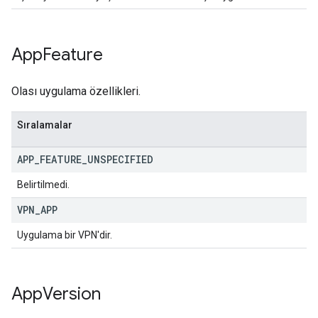
App
Feature
Olası uygulama özellikleri.
Sıralamalar
APP
_
FEATURE
_
UNSPECIFIED
Belirtilmedi.
VPN
_
APP
Uygulama bir VPN'dir.
App
Version