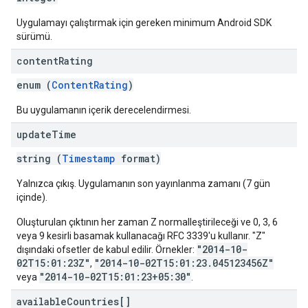
Uygulamayı çalıştırmak için gereken minimum Android SDK
sürümü.
content
Rating
enum (
ContentRating
)
Bu uygulamanın içerik derecelendirmesi.
update
Time
string (
Timestamp
format)
Yalnızca çıkış. Uygulamanın son yayınlanma zamanı (7 gün
içinde).
Oluşturulan çıktının her zaman Z normalleştirileceği ve 0, 3, 6
veya 9 kesirli basamak kullanacağı RFC 3339'u kullanır. "Z"
"2014-10-
dışındaki ofsetler de kabul edilir. Örnekler:
02T15:01:23Z"
"2014-10-02T15:01:23.045123456Z"
,
"2014-10-02T15:01:23+05:30"
veya
.
available
Countries[]