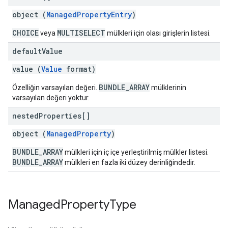
object (
ManagedPropertyEntry
)
CHOICE
MULTISELECT
veya
mülkleri için olası girişlerin listesi.
default
Value
value (
Value
format)
BUNDLE_ARRAY
Özelliğin varsayılan değeri.
mülklerinin
varsayılan değeri yoktur.
nested
Properties[]
object (
ManagedProperty
)
BUNDLE_ARRAY
mülkleri için iç içe yerleştirilmiş mülkler listesi.
BUNDLE_ARRAY
mülkleri en fazla iki düzey derinliğindedir.
Managed
Property
Type