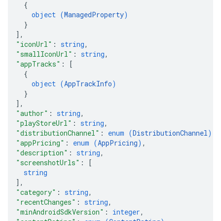
{
object (
ManagedProperty
)
}
]
,
"iconUrl"
: 
string
,
"smallIconUrl"
: 
string
,
"appTracks"
: 
[
{
object (
AppTrackInfo
)
}
]
,
"author"
: 
string
,
"playStoreUrl"
: 
string
,
"distributionChannel"
: 
enum (
DistributionChannel
)
,
"appPricing"
: 
enum (
AppPricing
)
,
"description"
: 
string
,
"screenshotUrls"
: 
[
string
]
,
"category"
: 
string
,
"recentChanges"
: 
string
,
"minAndroidSdkVersion"
: 
integer
,