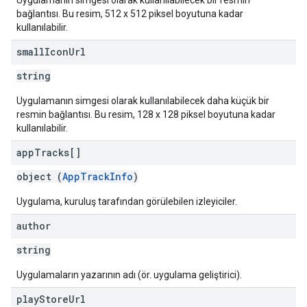
Uygulamanın simgesi olarak kullanılabilecek bir resmin
bağlantısı. Bu resim, 512 x 512 piksel boyutuna kadar
kullanılabilir.
small
Icon
Url
string
Uygulamanın simgesi olarak kullanılabilecek daha küçük bir
resmin bağlantısı. Bu resim, 128 x 128 piksel boyutuna kadar
kullanılabilir.
app
Tracks[]
object (
AppTrackInfo
)
Uygulama, kuruluş tarafından görülebilen izleyiciler.
author
string
Uygulamaların yazarının adı (ör. uygulama geliştirici).
play
Store
Url