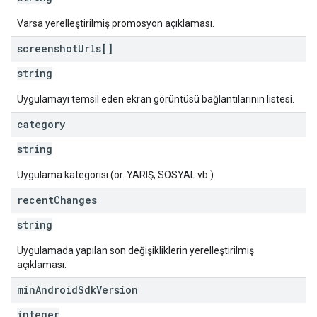
Varsa yerelleştirilmiş promosyon açıklaması.
screenshot
Urls[]
string
Uygulamayı temsil eden ekran görüntüsü bağlantılarının listesi.
category
string
Uygulama kategorisi (ör. YARIŞ, SOSYAL vb.)
recent
Changes
string
Uygulamada yapılan son değişikliklerin yerelleştirilmiş
açıklaması.
min
Android
Sdk
Version
integer