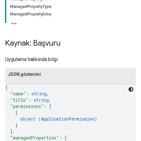
ManagedPropertyType
ManagedPropertyEntry
Kaynak: Başvuru
Uygulama hakkında bilgi.
JSON gösterimi
{
"name"
: 
string
,
"title"
: 
string
,
"permissions"
: 
[
{
object (
ApplicationPermission
)
}
]
,
"managedProperties"
: 
[