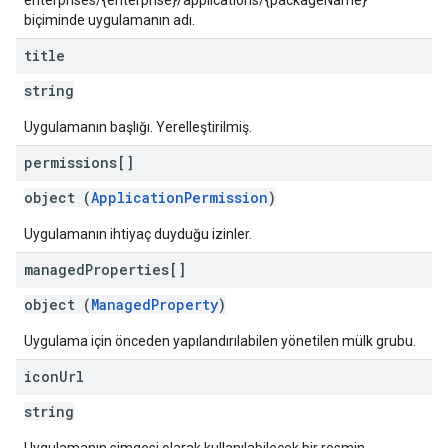
enterprises/{enterprise}/applications/{packageName}
biçiminde uygulamanın adı.
title
string
Uygulamanın başlığı. Yerelleştirilmiş.
permissions[]
object (
ApplicationPermission
)
Uygulamanın ihtiyaç duyduğu izinler.
managed
Properties[]
object (
ManagedProperty
)
Uygulama için önceden yapılandırılabilen yönetilen mülk grubu.
icon
Url
string