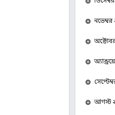
ডিসেম্ব
নভেম্বর
অক্টোব
অ্যান্ড্র
সেপ্টেম্
আগস্ট 