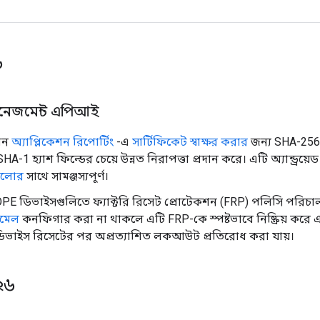
৬
ম্যানেজমেন্ট এপিআই
খন
অ্যাপ্লিকেশন রিপোর্টিং
-এ
সার্টিফিকেট স্বাক্ষর করার
জন্য SHA-256 হ
A-1 হ্যাশ ফিল্ডের চেয়ে উন্নত নিরাপত্তা প্রদান করে। এটি অ্যান্ড্রয়
ুলোর
সাথে সামঞ্জস্যপূর্ণ।
E ডিভাইসগুলিতে ফ্যাক্টরি রিসেট প্রোটেকশন (FRP) পলিসি পরিচাল
ইমেল
কনফিগার করা না থাকলে এটি FRP-কে স্পষ্টভাবে নিষ্ক্রিয় করে এব
িভাইস রিসেটের পর অপ্রত্যাশিত লকআউট প্রতিরোধ করা যায়।
০২৬