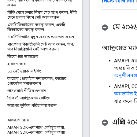
লিস্টে যোগ দিন
।
একটি নীতি তৈরি করুন
,
একটি নীতি তৈরি
করুন
নীতি মেনে চলার নিয়ম সেট আপ করুন
,
নীতি
মেনে চলার নিয়ম সেট আপ করুন
মে ২০২
একটি ডিভাইসের ব্যবস্থা করুন
,
একটি
ডিভাইসের ব্যবস্থা করুন
একটি ডিভাইস মুছুন এবং অপ্রয়োজন করুন
পাব
/
সাব বিজ্ঞপ্তিগুলি সেট আপ করুন
,
পাব
/
অ্যান্ড্রয়েড 
সাব বিজ্ঞপ্তিগুলি সেট আপ করুন৷
জিরো-টাচ আইফ্রেম
AMAPI এ
হারানো ভাব
অপ্রচলিত SH
5G নেটওয়ার্ক স্লাইসিং
অনুশীলনগ
কাজের প্রোফাইল সনাক্তকরণ
,
কাজের
প্রোফাইল সনাক্তকরণ
AMAPI, COP
পাসওয়ার্ড নীতির গুণমান
অ্যাডমিন 
ডিফল্ট অ্যাপ্লিকেশন সেটিংস
যার ফলে ড
অ্যাপের ভূমিকা পরিচালনা করুন
এপ্রিল ২
AMAPI SDK
AMAPI SDK-এর সাথে একীভূত করা
,
AMAPI SDK-এর সাথে একীভূত করা৷