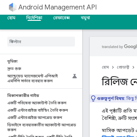
Android Management API
হোম
নির্দেশিকা
রেফারেন্স
নমুনা
ভূমিকা
হোম
প্রোডাক্ট
দ্রুত শুরু
অ্যান্ড্রয়েড ম্যানেজমেন্ট এপিআই
রিলিজ ন
এমসিপি সার্ভার ব্যবহার করুন
বিকাশকারীর গাইড
গুরুত্বপূর্ণ বিষয়:
কিছু 
একটি পরিষেবা অ্যাকাউন্ট তৈরি করুন
এই পৃষ্ঠাটি প্রতি
একটি এন্টারপ্রাইজ বাইন্ডিং তৈরি করুন
বৈশিষ্ট্য, ত্রুটি
একটি এন্টারপ্রাইজ আপগ্রেড করুন
ডিভাইসে ব্যবহারকারীর অ্যাকাউন্ট আপগ্রেড
মাসিক আপডেট এবং
করুন