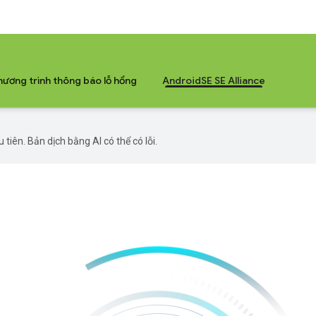
hương trình thông báo lỗ hổng
AndroidSE SE Alliance
iên. Bản dịch bằng AI có thể có lỗi.