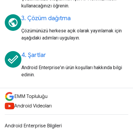
kullanacağınızı öğrenin.
3. Çözüm dağıtma
public
Çözümünüzü herkese açık olarak yayınlamak için
aşağıdaki adımları uygulayın.
4. Şartlar
done_outline
Android Enterprise'ın ürün koşulları hakkında bilgi
edinin.
EMM Topluluğu
Android Videoları
Android Enterprise Bilgileri