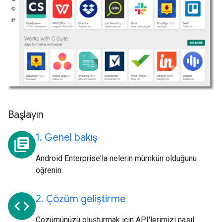
Başlayın
1. Genel bakış
library_books
Android Enterprise'la nelerin mümkün olduğunu
öğrenin.
2. Çözüm geliştirme
code
Çözümünüzü oluşturmak için API'lerimizi nasıl