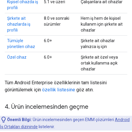
Kişisel cihazda iş
5.1 ve üzeri
Çalışanlara ait cihazlar
profili
Şirkete ait
8.0 ve sonraki
Hem iş hem de kişisel
cihazlarda iş
sürümler
kullanım için şirkete ait
profili
cihazlar
Tümüyle
6.0+
Şirkete ait cihazlar
yönetilen cihaz
yalnızca iş için
Özel cihaz
6.0+
Şirkete ait özel veya
ortak kullanıma açık
cihazlar
Tüm Android Enterprise özelliklerinin tam listesini
görüntülemek için
özellik listesine
göz atın.
4
.
Ürün incelemesinden geçme
Önemli Bilgi:
Ürün incelemesinden geçen EMM çözümleri
Android
İş Ortakları dizininde
listelenir.