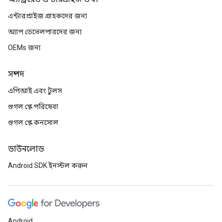
এন্টারপ্রাইজ গ্রাহকদের জন্য
অ্যাপ ডেভেলপারদের জন্য
OEMs জন্য
সম্পদ
এপিআই এবং টুলস
গুগল প্লে পরিষেবা
গুগল প্লে কনসোল
ডাউনলোড
Android SDK ইনস্টল করুন
Android