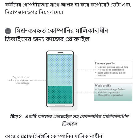
কর্মীদের গোপনীয়তার সাথে আপস না করে কর্পোরেট ডেটা এবং
নিরাপত্তার উপর নিয়ন্ত্রণ দেয়৷
মিশ্র-ব্যবহৃত কোম্পানির মালিকানাধীন
ডিভাইসের জন্য কাজের প্রোফাইল
চিত্র 2.
একটি কাজের প্রোফাইল সহ কোম্পানির মালিকানাধীন
ডিভাইস
কাজের প্রোফাইলগুলি কোম্পানির মালিকানাধীন