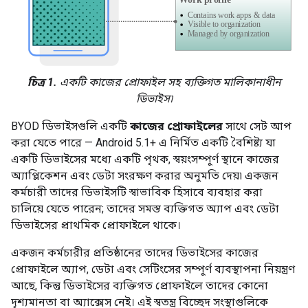
চিত্র 1.
একটি কাজের প্রোফাইল সহ ব্যক্তিগত মালিকানাধীন
ডিভাইস৷
BYOD ডিভাইসগুলি একটি
কাজের প্রোফাইলের
সাথে সেট আপ
করা যেতে পারে — Android 5.1+ এ নির্মিত একটি বৈশিষ্ট্য যা
একটি ডিভাইসের মধ্যে একটি পৃথক, স্বয়ংসম্পূর্ণ স্থানে কাজের
অ্যাপ্লিকেশন এবং ডেটা সংরক্ষণ করার অনুমতি দেয়৷ একজন
কর্মচারী তাদের ডিভাইসটি স্বাভাবিক হিসাবে ব্যবহার করা
চালিয়ে যেতে পারেন; তাদের সমস্ত ব্যক্তিগত অ্যাপ এবং ডেটা
ডিভাইসের প্রাথমিক প্রোফাইলে থাকে।
একজন কর্মচারীর প্রতিষ্ঠানের তাদের ডিভাইসের কাজের
প্রোফাইলে অ্যাপ, ডেটা এবং সেটিংসের সম্পূর্ণ ব্যবস্থাপনা নিয়ন্ত্রণ
আছে, কিন্তু ডিভাইসের ব্যক্তিগত প্রোফাইলে তাদের কোনো
দৃশ্যমানতা বা অ্যাক্সেস নেই। এই স্বতন্ত্র বিচ্ছেদ সংস্থাগুলিকে