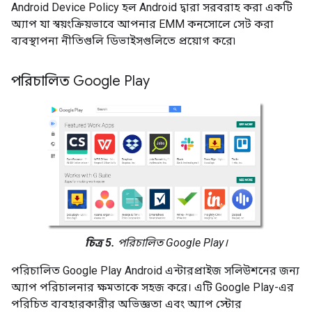
Android Device Policy হল Android দ্বারা সরবরাহ করা একটি
অ্যাপ যা স্বয়ংক্রিয়ভাবে আপনার EMM কনসোলে সেট করা
ব্যবস্থাপনা নীতিগুলি ডিভাইসগুলিতে প্রয়োগ করে৷
পরিচালিত Google Play
চিত্র 5.
পরিচালিত Google Play।
পরিচালিত Google Play Android এন্টারপ্রাইজ সলিউশনের জন্য
অ্যাপ পরিচালনার ক্ষমতাকে সহজ করে। এটি Google Play-এর
পরিচিত ব্যবহারকারীর অভিজ্ঞতা এবং অ্যাপ স্টোর