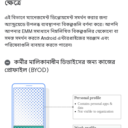
ক্ষেত্রে
এই বিভাগে ম্যানেজমেন্ট ডিপ্লোয়মেন্ট সমর্থন করার জন্য
অ্যান্ড্রয়েডে উপলব্ধ ব্যবস্থাপনা বিকল্পগুলি বর্ণনা করে। আপনি
আপনার EMM সমাধানে নিম্নলিখিত বিকল্পগুলির যেকোনো বা
সমস্ত সমর্থন করতে Android এন্টারপ্রাইজের সরঞ্জাম এবং
পরিষেবাগুলি ব্যবহার করতে পারেন৷
কর্মীর মালিকানাধীন ডিভাইসের জন্য কাজের
প্রোফাইল (BYOD)