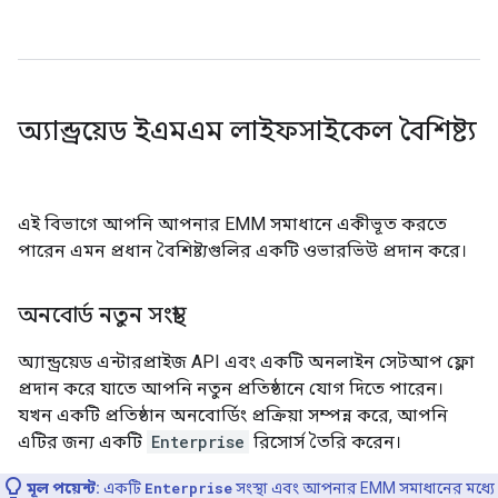
অ্যান্ড্রয়েড ইএমএম লাইফসাইকেল বৈশিষ্ট্য
এই বিভাগে আপনি আপনার EMM সমাধানে একীভূত করতে
পারেন এমন প্রধান বৈশিষ্ট্যগুলির একটি ওভারভিউ প্রদান করে।
অনবোর্ড নতুন সংস্থা
অ্যান্ড্রয়েড এন্টারপ্রাইজ API এবং একটি অনলাইন সেটআপ ফ্লো
প্রদান করে যাতে আপনি নতুন প্রতিষ্ঠানে যোগ দিতে পারেন।
যখন একটি প্রতিষ্ঠান অনবোর্ডিং প্রক্রিয়া সম্পন্ন করে, আপনি
এটির জন্য একটি
Enterprise
রিসোর্স তৈরি করেন।
মূল পয়েন্ট:
একটি
Enterprise
সংস্থা এবং আপনার EMM সমাধানের মধ্যে