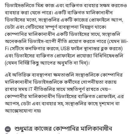
ডিভাইসগুলিতে মিশ্র কাজ এবং ব্যক্তিগত ব্যবহার সক্ষম করতেও
ব্যবহার করা যেতে পারে। একটি ব্যক্তিগত মালিকানাধীন
ডিভাইসের মতো, সংস্থাগুলির একটি কাজের প্রোফাইলে অ্যাপ,
ডেটা এবং সেটিংসের সম্পূর্ণ ব্যবস্থাপনা নিয়ন্ত্রণ থাকে৷
কোম্পানির মালিকানাধীন একটি ডিভাইসের সাথে, সংস্থাগুলি
অনেকগুলি ডিভাইস-ব্যাপী নীতি প্রয়োগ করতে পারে (যেমন Wi-
Fi সেটিংস কনফিগার করতে, USB ফাইল স্থানান্তর ব্লক করতে)
এবং ডিভাইসের ব্যক্তিগত প্রোফাইলে প্রযোজ্য বিধিনিষেধগুলি
(যেমন নির্দিষ্ট কিছু অ্যাপের অনুমতি না দিন)।
এই অতিরিক্ত ব্যবস্থাপনা ক্ষমতাগুলি সংস্থাগুলিকে কোম্পানির
মালিকানাধীন ডিভাইসগুলিকে কর্মীদের গোপনীয়তা বজায়
রাখার সময় IT নীতিগুলির সাথে সঙ্গতিপূর্ণ রাখতে দেয়—
কোম্পানীর মালিকানাধীন ডিভাইসের ব্যক্তিগত প্রোফাইল, এর
অ্যাপস, ডেটা এবং ব্যবহার সহ, সংস্থাগুলির কাছে দৃশ্যমান বা
অ্যাক্সেসযোগ্য নয়৷
শুধুমাত্র কাজের কোম্পানির মালিকানাধীন