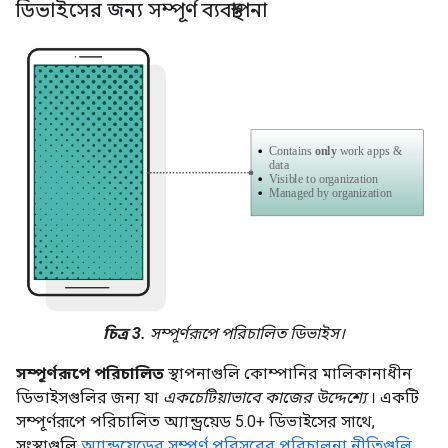
ডিভাইসের জন্য সম্পূর্ণ ব্যবস্থাপনা
চিত্র 3.
সম্পূর্ণরূপে পরিচালিত ডিভাইস।
সম্পূর্ণরূপে পরিচালিত
স্থাপনাগুলি কোম্পানির মালিকানাধীন
ডিভাইসগুলির জন্য যা
একচেটিয়াভাবে কাজের উদ্দেশ্যে
। একটি
সম্পূর্ণরূপে পরিচালিত অ্যান্ড্রয়েড 5.0+ ডিভাইসের সাথে,
সংস্থাগুলি
অ্যান্ড্রয়েডের সম্পূর্ণ পরিসরের পরিচালনা নীতিগুলি