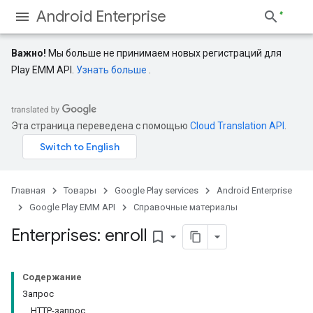
Android Enterprise
Важно!
Мы больше не принимаем новых регистраций для
Play EMM API.
Узнать больше
.
Эта страница переведена с помощью
Cloud Translation API
.
Главная
Товары
Google Play services
Android Enterprise
Google Play EMM API
Справочные материалы
Enterprises: enroll
bookmark_border
Содержание
Запрос
HTTP-запрос