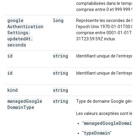
comptabilisées dans le temps. L
comprise entre 0 et 999 999 999
google
long
Représente les secondes de l'h
Authentication
l'epoch Unix 1970-01-01T00:00:0
Settings
.
comprise entre 0001-01-01T00:
updated
At
.
31T23:59:59Z inclus.
seconds
id
string
Identifiant unique de l'entrepris
id
string
Identifiant unique de l'entrepris
kind
string
managed
Google
string
Type de domaine Google géré
Domain
Type
Les valeurs acceptées sont les 
managedGoogleDomain
"
typeDomain
"
"