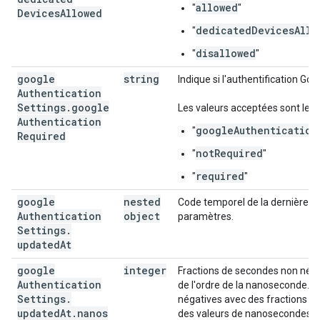
allowed
"
"
Devices
Allowed
dedicatedDevicesAllo
"
disallowed
"
"
google
string
Indique si l'authentification Goo
Authentication
Settings
.
google
Les valeurs acceptées sont les 
Authentication
googleAuthentication
"
Required
notRequired
"
"
required
"
"
google
nested
Code temporel de la dernière m
Authentication
object
paramètres.
Settings
.
updated
At
google
integer
Fractions de secondes non néga
Authentication
de l'ordre de la nanoseconde. 
Settings
.
négatives avec des fractions d
updated
At
.
nanos
des valeurs de nanosecondes n