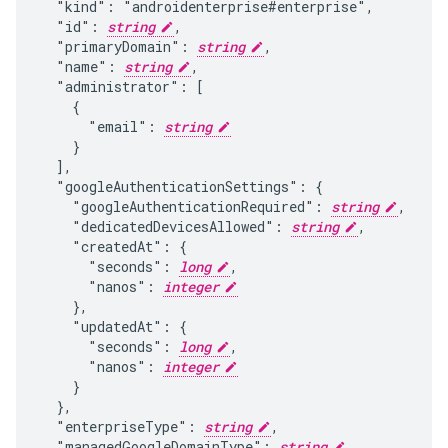
  "kind": "androidenterprise#enterprise",

  "id": 
string
,

  "primaryDomain": 
string
,

  "name": 
string
,

  "administrator": [

    {

      "email": 
string
    }

  ],

  "googleAuthenticationSettings": {

    "googleAuthenticationRequired": 
string
,

    "dedicatedDevicesAllowed": 
string
,

    "createdAt": {

      "seconds": 
long
,

      "nanos": 
integer
    },

    "updatedAt": {

      "seconds": 
long
,

      "nanos": 
integer
    }

  },

  "enterpriseType": 
string
,

  "managedGoogleDomainType": 
string