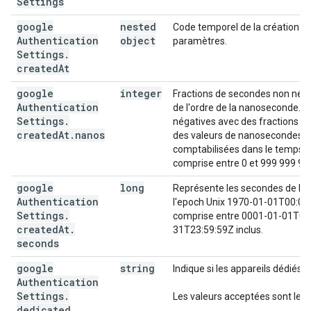
Settings
google
nested
Code temporel de la création ou
Authentication
object
paramètres.
Settings
.
created
At
google
integer
Fractions de secondes non néga
Authentication
de l'ordre de la nanoseconde. 
Settings
.
négatives avec des fractions d
created
At
.
nanos
des valeurs de nanosecondes n
comptabilisées dans le temps. L
comprise entre 0 et 999 999 999
google
long
Représente les secondes de l'h
Authentication
l'epoch Unix 1970-01-01T00:00:0
Settings
.
comprise entre 0001-01-01T00:
created
At
.
31T23:59:59Z inclus.
seconds
google
string
Indique si les appareils dédiés s
Authentication
Settings
.
Les valeurs acceptées sont les 
dedicated