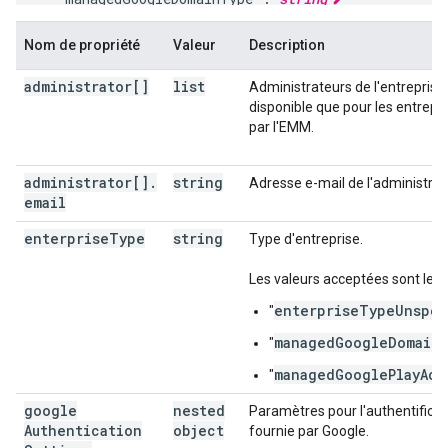
}
Nom de propriété
Valeur
Description
administrator[]
list
Administrateurs de l'entreprise 
disponible que pour les entrepris
par l'EMM.
administrator[]
.
string
Adresse e-mail de l'administrat
email
enterprise
Type
string
Type d'entreprise.
Les valeurs acceptées sont les 
enterpriseTypeUnspec
"
managedGoogleDomain
"
"
managedGooglePlayAcc
"
google
nested
Paramètres pour l'authentificati
Authentication
object
fournie par Google.