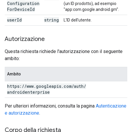
Configuration
(un ID prodotto), ad esempio
For
Device
Id
"app:com.google.android.gm".
user
Id
string
L'ID dell'utente.
Autorizzazione
Questa richiesta richiede l'autorizzazione con il seguente
ambito:
Ambito
https:
/
/
www
.
googleapis
.
com
/
auth
/
androidenterprise
Per ulteriori informazioni, consulta la pagina
Autenticazione
e autorizzazione
.
Corpo della richiesta